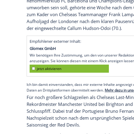
Köln
(SID) - Die deutschen Fußball-Nation
der
Premier League
mit dem
FC Chelsea
Pleite vermieden. Beim 3:3 (0:3) beim bi
bewahrte erst
Tammy Abraham
mit seine
Nachspielzeit die Blues vor der zweiten 
hinkt der Ex-Meister hinter den Erwartun
Von den beiden deutschen Zugängen ko
Woche noch mit einer Drei-Tore-Gala im
setzen. Ihr Nationalmannschaftskollege
A
Renommierklub
FC Barcelona
und Champ
umworben sein soll, gehörte eine Woch
zum Kader von Chelseas Teammanager
Aufholjagd
der Londoner nach dem klare
der eingewechselte Callum Hudson-Odoi 
Empfohlener externer Inhalt: