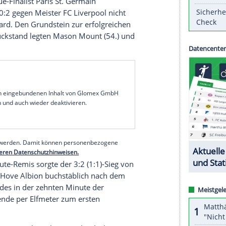
alspieler
Kai Havertz
und
Timo Werner
haben in
durch eine imponierende
Aufholjagd
eine weitere
sher punktlosen Aufsteiger
West Bromwich Albion
m Ausgleichstreffer in der dritten Minute der
Niederlage nacheinander. Trotz des
Happy Ends
gen her.
nnten weder
Werner
noch
Havertz
, der unter der
Ligapokal
geglänzt hatte, maßgebliche Impulse
ntonio Rüdiger
, der angeblich vom spanischen
ions-League-Finalist
Paris St. Germain
e nach dem 0:2 gegen Meister
FC Liverpool
nicht
Frank Lampard
. Den Grundstein zur erfolgreichen
n Pausenrückstand legten
Mason Mount
(54.) und
(70.).