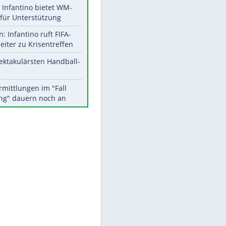
Aktuelle Ergebnisse, Tabellen
und Statistiken
Meistgelesen
Matthäus über Infantino:
"Nicht mehr mein Fußball"
Times: Infantino bietet WM-
Finale für Unterstützung