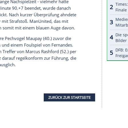
serer Redaktion eingebundenen Inhalt von Glomex GmbH
nzeigen lassen und auch wieder deaktivieren.
halte angezeigt werden. Damit können personenbezogene
r dazu in unseren Datenschutzhinweisen.
as Last-Minute-Remis sorgte der 3:2 (1:1)-Sieg von
ighton
and Hove Albion buchstäblich nach dem
uno Fernandes
in der zehnten Minute der
chen Spielende per Elfmeter zum ersten
e immens lange Nachspielzeit - vielmehr hatte
 bereits in Minute 90.+7 beendet, wurde danach
chirm geschickt. Nach kurzer Überprüfung ahndete