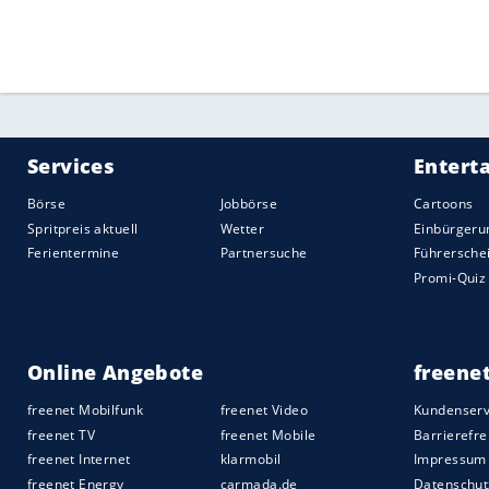
Kavanagh
ein Handspiel von
Brightons
Ne
einer 1:3-Heimpleite in die Saison gest
In einem zeitweise vogelwilden Spiel hat
Hausherren in Führung gebracht - nach 
Nach einem Eigentor von Lewis Dunk (43.
Videobeweis aberkannt. Rashford (55.) tr
Solly March (90.) in der eigentlichen Sch
Quelle:
2020 Sport-Informations-Dienst, Köln