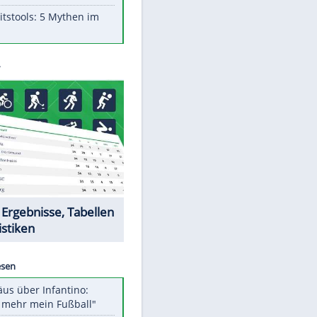
Aufruhr!
Was bei der Vogelfütterung
wirklich sinnvoll ist
Die schlimmsten Bad Boys der
Sportwelt
Im Zeitraffer: Die Entwicklung
des Lenkrades
Lebensmittel, die nicht schlecht
werden
Sicherheitstools: 5 Mythen im
Check
Datencenter