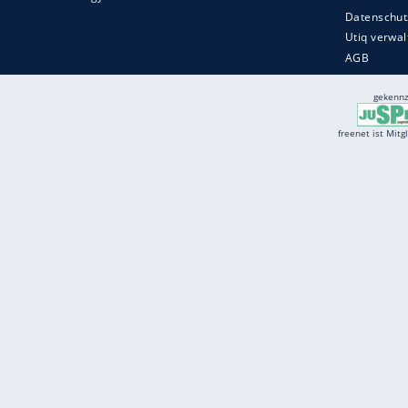
Services
Börse
Jobbörse
Spritpreis aktuell
Wetter
Ferientermine
Partnersuche
Online Angebote