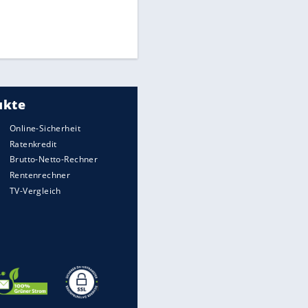
Medien: Infantino ruft FIFA-
Mitarbeiter zu Krisentreffen
Die spektakulärsten Handball-
Bilder
DFB: Ermittlungen im "Fall
Freigang" dauern noch an
EITE