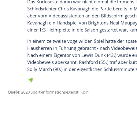
Glomex GmbH
Wir benötigen Ihre Zustimmung, um den von un
anzuzeigen. Sie können diesen mit einem Klick a
jetzt aktivieren
Ich bin damit einverstanden, dass mir externe In
Daten an Drittplattformen übermittelt werden.
Meh
Für noch größere Schlagzeilen als Chelse
Rekordmeister
Manchester United
bei
Br
Schlusspfiff. Dabei traf der Portugiese
Br
Nachspielzeit schon nach dem ursprüngli
Saisonsieg der Red Devils.
Das Kurioseste daran war nicht einmal di
Schiedsrichter
Chris Kavanagh
die Partie
aber vom Videoassistenten an den Bilds