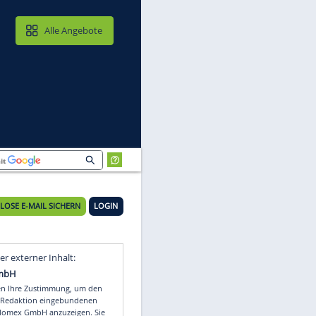
MAIL & CLOUD
Alle Angebote
KOSTENLOSE E-MAIL SICHERN
LOGIN
Video
Empfohlener externer Inhalt: