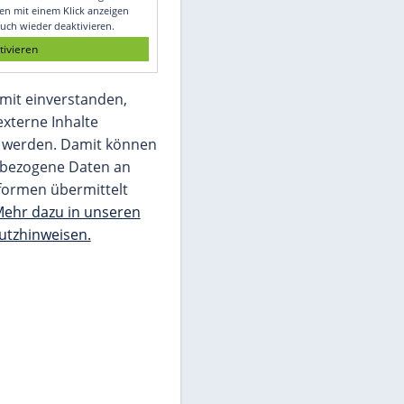
Glomex GmbH
Wir benötigen Ihre Zustimmung, um den
von unserer Redaktion eingebundenen
Inhalt von Glomex GmbH anzuzeigen. Sie
können diesen mit einem Klick anzeigen
lassen und auch wieder deaktivieren.
jetzt aktivieren
Ich bin damit einverstanden,
dass mir externe Inhalte
angezeigt werden. Damit können
personenbezogene Daten an
Drittplattformen übermittelt
werden.
Mehr dazu in unseren
Datenschutzhinweisen.