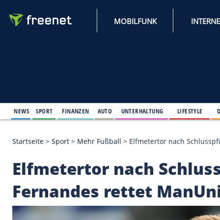
MOBILFUNK
NEWS
SPORT
FINANZEN
AUTO
UNTERHALTUNG
L
Startseite
>
Sport
>
Mehr Fußball
>
Elfmetertor nac
Elfmetertor nach Sch