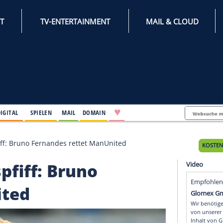
INTERNET
TV-ENTERTAINMENT
♥
IFESTYLE
DIGITAL
SPIELEN
MAIL
DOMAIN
h Schlusspfiff: Bruno Fernandes rettet ManUnited
lusspfiff: Bruno