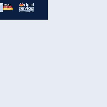
inanzen & Produkte
iscounter-Angebote
Online-Sicherheit
reenet Cloud
Ratenkredit
reenet Mail
Brutto-Netto-Rechner
reenet Webhosting
Rentenrechner
fz-Versicherung
TV-Vergleich