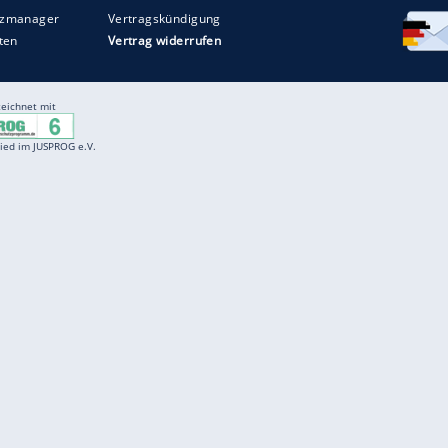
Entertainment
F
Cartoons
Spiele
D
Einbürgerungstest
Videos
f
Führerscheintest
Wissens-Quiz
f
Promi-Quiz
Witze
f
K
freenet