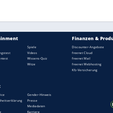
al Maupay mit Strafstoß.
ManUnited
, das mit
artet war, kam somit mit einem blauen Auge davon.
te der spätere Pechvogel Maupay (40.) zuvor die
Videobeweis und einem Foulspiel von
Fernandes
.
) wurde ein Treffer von Marcus Rashford (52.) per
af aber kurz darauf regelkonform zur Führung, die
lussminute ausglich.
ZURÜCK ZUR STARTS