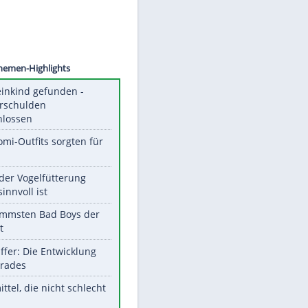
©
SID
Unsere Themen-Highlights
Totes Kleinkind gefunden -
Fremdverschulden
ausgeschlossen
Diese Promi-Outfits sorgten für