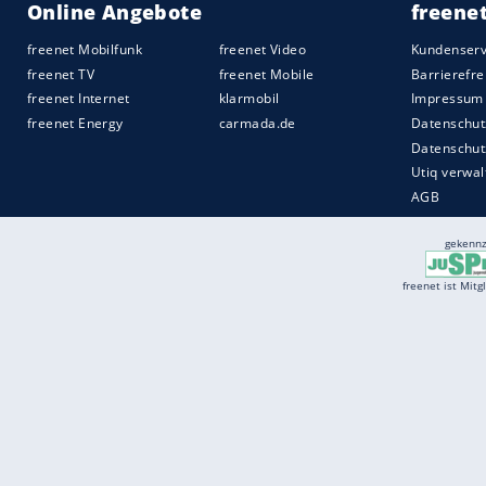
Schwung. Bis in die Verlängerung blieben 
Teams auf das Tor des Gegners.
Quelle:
2021 Sport-Informations-Dienst, Köln
Services
Börse
Jobbörse
Spritpreis aktuell
Wetter
Ferientermine
Partnersuche