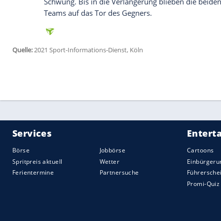
Auch aufgrund des bisherigen Saisonver
gegangen. Nach dem Aus in der Gruppe
Devils wieder gefangen, in der
Premier L
Platz hinter dem Stadtrivalen City heraus
Villarreal, Siebter in
La Liga
, kam mit dem
zurecht. Die Spanier überließen dem Gegne
anderen Werte sprachen bis zur Pause abe
Submarino amarillo, das Gelbe U-Boot: Z
Die Führung fiel damit durchaus verdien
Spaniens EM-Kader steht, verwertete ein
wurde auch in der zweiten Hälfte zunäch
wurde dann aber selbst Opfer einer Stand
vor die Füße, der musste nur noch einsc
In der Folge verflachte das Spiel allerdin