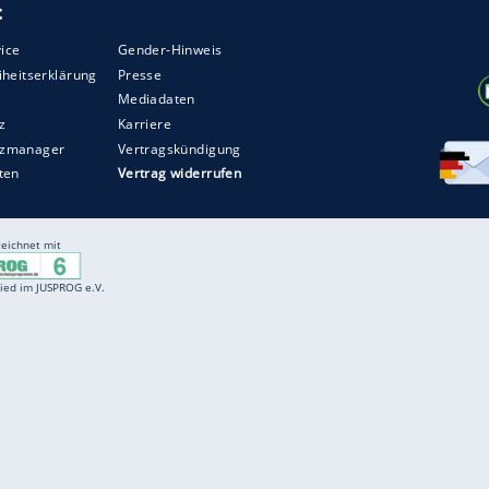
die beiden Treffer der jeweils einzige Schuss der
ZURÜCK ZUR STARTS
Entertainment
F
Cartoons
Spiele
D
Einbürgerungstest
Videos
f
Führerscheintest
Wissens-Quiz
f