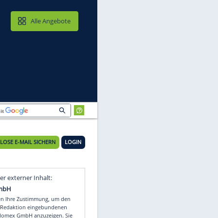
MAIL & CLOUD
Alle Angebote
chte
KOSTENLOSE E-MAIL SICHERN
LOGIN
Video
Empfohlener externer Inhalt: