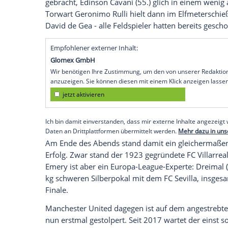
Historie die Europe League gewonnen.
Köln
(SID) - Das Gelbe U-Boot schreibt G
seiner Klub-Historie den englischen Rek
erstmals die Europe League gewonnen. 
gewann das
Finale
in einem schier endl
Minuten hatte es im polnischen
Danzig
1:
seinem ersten internationalen
Finale
glei
Topstürmer
Gerard Moreno
(29.) hatte 
gebracht,
Edinson Cavani
(55.) glich in 
Torwart
Geronimo Rulli
hielt dann im
El
David de Gea
- alle Feldspieler hatten be
Empfohlener externer Inhalt:
Glomex GmbH
Wir benötigen Ihre Zustimmung, um den von un