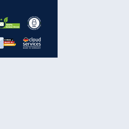
EITE
inanzen & Produkte
iscounter-Angebote
Online-Sicherheit
reenet Cloud
Ratenkredit
reenet Mail
Brutto-Netto-Rechner