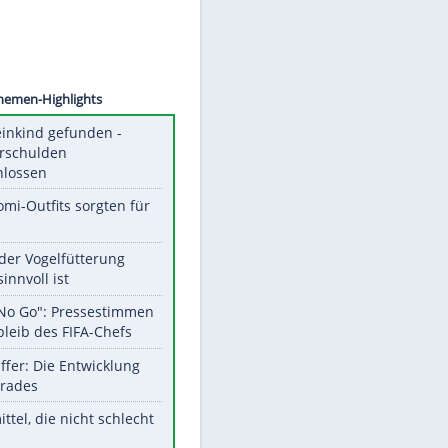
©
SID
Unsere Themen-Highlights
Totes Kleinkind gefunden -
Fremdverschulden
ausgeschlossen
Diese Promi-Outfits sorgten für