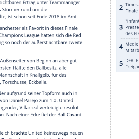
nzeigen lassen und auch wieder deaktivieren.
halte angezeigt werden. Damit können personenbezogene
r dazu in unseren Datenschutzhinweisen.
eichermaßen unerwartbarer und erwartbarer
FC Villarreal
zuvor noch ohne Triumphe da, Coach
e: Dreimal (2014, 2015, 2016) gewann er den 15
lla
, insgesamt fünfmal stand er nun schon im
ngestrebten Weg zurück in die europäische Spitze
 der einst so erfolgsverwöhnte Klub auf einen
Titel
,
 den ersten sichtbaren Ertrag unter Teammanager
ger, der als Stürmer rund um die
zu
Erfolg
eilte, ist schon seit Ende 2018 im Amt.