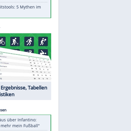
Aufruhr!
Was bei der Vogelfütterung
wirklich sinnvoll ist
"Infanti-No Go": Pressestimmen
zum Verbleib des FIFA-Chefs
Im Zeitraffer: Die Entwicklung
des Lenkrades
Lebensmittel, die nicht schlecht
werden
Sicherheitstools: 5 Mythen im
Check
Datencenter