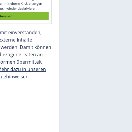
Glomex GmbH
Wir benötigen Ihre Zustimmung, um den
von unserer Redaktion eingebundenen
Inhalt von Glomex GmbH anzuzeigen. Sie
können diesen mit einem Klick anzeigen
lassen und auch wieder deaktivieren.
jetzt aktivieren
Ich bin damit einverstanden,
dass mir externe Inhalte
angezeigt werden. Damit können
personenbezogene Daten an
Drittplattformen übermittelt
werden.
Mehr dazu in unseren
Datenschutzhinweisen.