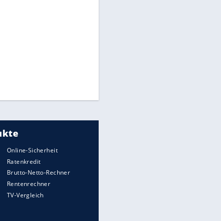
"Infanti-No Go":
Pressestimmen zum Verbleib
des FIFA-Chefs
Medien: Infantino ruft FIFA-
Mitarbeiter zu Krisentreffen
DFB: Ermittlungen im "Fall
Freigang" dauern noch an