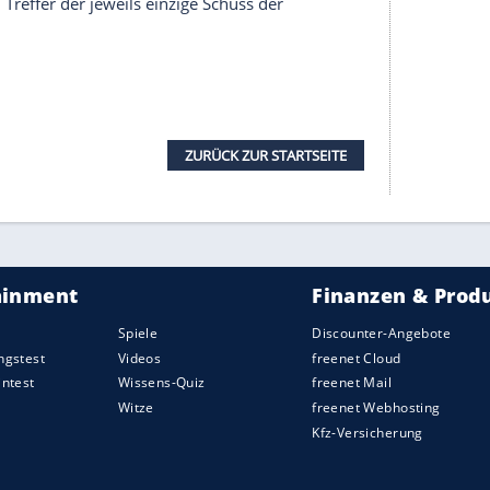
laufs war
Manchester
als Favorit in dieses
Finale
nphase der
Champions League
hatten sich die Red
eague
sprang so noch der äußerst achtbare zweite
.
 Status als Außenseiter von Beginn an aber gut
r in der ersten Hälfte den Ballbesitz, alle
r für die Mannschaft in Knallgelb, für das
weikämpfe, Torschüsse, Eckbälle.
t:
Moreno
, der aufgrund seiner Topform auch in
en Freistoß von
Daniel Parejo
zum 1:0.
United
st nicht zwingender,
Villarreal
verteidigte resolut -
ardsituation. Nach einer Ecke fiel der Ball
Cavani
hieben.
gs, der Ausgleich brachte
United
keineswegs neuen