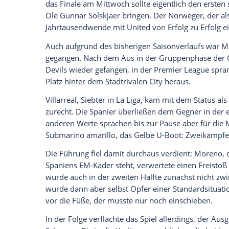
anzuzeigen. Sie können diesen mit einem Klick a
jetzt aktivieren
Ich bin damit einverstanden, dass mir externe In
Daten an Drittplattformen übermittelt werden.
Meh
Am Ende des Abends stand damit ein gl
Erfolg
. Zwar stand der 1923 gegründete
Emery
ist aber ein Europa-League-Expert
kg schweren Silberpokal mit dem
FC Sevi
Finale
.
Manchester United dagegen ist auf dem a
nun erstmal gestolpert. Seit 2017 wartet
das
Finale
am Mittwoch sollte eigentlich
Ole Gunnar Solskjaer
bringen. Der Norwe
Jahrtausendwende mit
United
von
Erfolg