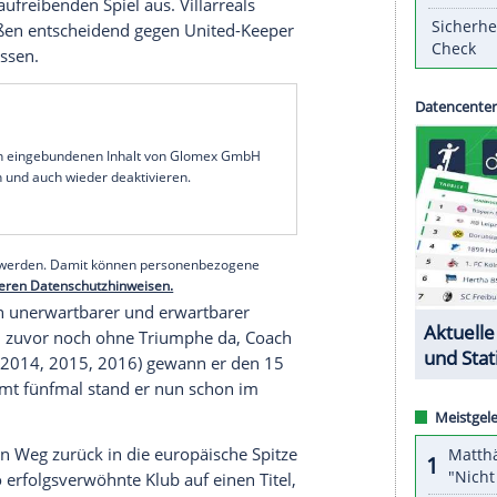
eschichte: Der
FC Villarreal
hat im größten Spiel
ordmeister
Manchester United
niedergerungen und
Die Mannschaft des
Erfolg
.trainers
Unai Emery
osen
Elfmeterschießen
mit 11:10. Nach 120
1 (1:1, 1:0) gestanden.
Villarreal
holte damit in
ch den ersten großen
Titel
.
die Spanier vor 9500 Zuschauern in Führung
einem wenig aufreibenden Spiel aus.
Villarreals
fmeterschießen
entscheidend gegen United-Keeper
reits geschossen.
serer Redaktion eingebundenen Inhalt von Glomex GmbH