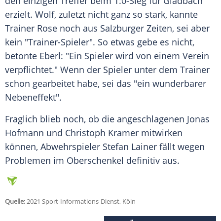
den einzigen Treffer beim 1:0-Sieg für
Gladbach
erzielt.
Wolf
, zuletzt nicht ganz so stark, kannte
Trainer
Rose noch aus Salzburger Zeiten, sei aber
kein "Trainer-Spieler". So etwas gebe es nicht,
betonte
Eberl
: "Ein Spieler wird von einem Verein
verpflichtet." Wenn der Spieler unter dem
Trainer
schon gearbeitet habe, sei das "ein wunderbarer
Nebeneffekt".
Fraglich blieb noch, ob die angeschlagenen
Jonas
Hofmann
und
Christoph Kramer
mitwirken
können,
Abwehrspieler
Stefan Lainer
fällt wegen
Problemen im Oberschenkel definitiv aus.
Quelle:
2021 Sport-Informations-Dienst, Köln