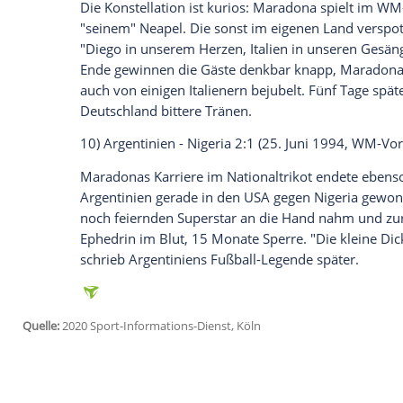
Burruchaga
frei vor Torwart Schumacher 
war der Höhepunkt, der glanzvollste Mom
sind mir in die Haut eingebrannt."
7)
Udinese Calcio
-
SSC Neapel
0:3 (1. Fe
"Lavatevi! Wascht euch!", rufen die Fans
regelmäßig entgegen.
Maradona
antworte
per Elfmeter, dann mit links aus spitzem
Meister. "Für
Neapel
den ersten Scudetto 
unvergleichlicher Sieg. Anders als jeder 
8) VfB Stuttgart -
SSC Neapel
3:3 (17. Mai
"Ich lechzte nach einem internationalen T
1989 geht der Traum in Erfüllung. Schon
Helden, schießt ein Tor und legt kurz vor
führt er Napoli in Stuttgart zum Titel: S