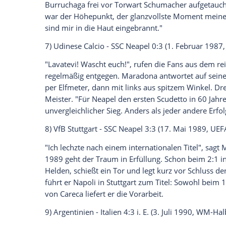
Andoni Goikoetxea
, der "Schlächter von
gebrochen. Beim Wiedersehen kommt es a
teilte nach allen Seiten Tritte aus. Zum 
hätten sie mich fertig gemacht", sagt
Mar
weiter nach
Neapel
.
5)
Argentinien
- England 2:1 (22. Juni 198
Ein Spiel für die Ewigkeit. Erst die "Hand
der Fußball-Geschichte. "Ich hatte das Ge
und das direkt nach dem Falklandkrieg",
2:0 benötigt
Maradona
in seiner Biografi
wahres Fazit: "Ich hatte das Tor meines 
6)
Argentinien
-
Deutschland
3:2 (29. Jun
Im Finale wird
Maradona
von
Lothar Ma
Pass das 3:2 ein. "Toni, halt den Ball", 