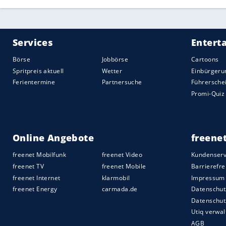
von Careca liefert er die Vorarbeit.
9)
Argentinien
-
Italien
4:3 i. E. (3. Juli 
Die Konstellation ist kurios:
Maradona
sp
"seinem"
Neapel
. Die sonst im eigenen L
"
Diego
in unserem Herzen,
Italien
in uns
Ende gewinnen die Gäste denkbar knapp,
auch von einigen Italienern bejubelt. Fü
Deutschland
bittere Tränen.
10)
Argentinien
- Nigeria 2:1 (25. Juni 
Maradonas Karriere im Nationaltrikot end
Argentinien
gerade in den USA gegen Nig
noch feiernden Superstar an die Hand n
Ephedrin im Blut, 15 Monate Sperre. "Die