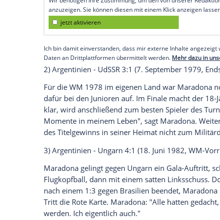
Köln
(SID) - 1)
Argentinos
Juniors - Talle
"An diesem Tag habe ich mit den Händen
Gerade 15 Jahre alt ist "Dieguito", der zu
Orangen jonglierte, bei seinem Profi-De
Lockenkopf seinen Gegenspieler und ernt
legt
Maradona
gegen
San Lorenzo
seine 
Empfohlener externer Inhalt:
Glomex GmbH
Wir benötigen Ihre Zustimmung, um den von un
anzuzeigen. Sie können diesen mit einem Klick a
jetzt aktivieren
Ich bin damit einverstanden, dass mir externe In
Daten an Drittplattformen übermittelt werden.
Meh
2)
Argentinien
-
UdSSR
3:1 (7. Septembe