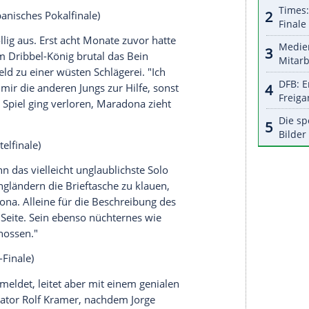
aradona
noch zu jung, ein Jahr später trumpft er
ht der 18-Jährige mit einem Freistoß-Tor alles
er des Turniers gewählt. "Einer der schönsten
ona
. Weiterer Lohn: Der Teenager muss wegen
um Militärdienst antreten.
82, WM-Vorrunde)
Auftritt, schießt seine ersten WM-Tore: Erst per
ksschuss. Doch zwei Wochen später ist die WM
,
Maradona
sieht zu allem Überfluss nach einem
tten gedacht, es würde meine Weltmeisterschaft
ai 1984, spanisches Pokalfinale)
aradona
völlig aus. Erst acht Monate zuvor hatte