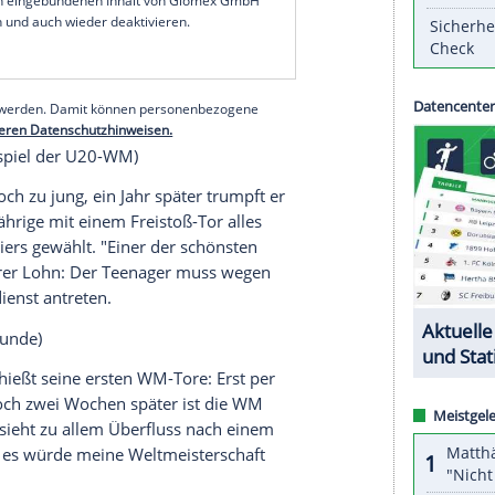
res de Cordoba 0:1 (20. Oktober 1976)
 den Himmel berührt", sagt
Maradona
später.
vor bei den Juniors in der Pause Bälle und
büt. Gleich zu Beginn tunnelt der unbekümmerte
et ein "Ole!" des Publikums. Drei Wochen später
ersten Tore nach.
serer Redaktion eingebundenen Inhalt von Glomex GmbH
nzeigen lassen und auch wieder deaktivieren.
halte angezeigt werden. Damit können personenbezogene
r dazu in unseren Datenschutzhinweisen.
r 1979,
Endspiel
der U20-WM)