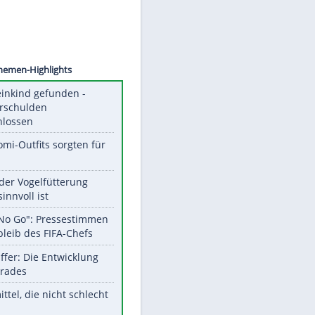
©
SID
Unsere Themen-Highlights
Totes Kleinkind gefunden -
Fremdverschulden
ausgeschlossen
Diese Promi-Outfits sorgten für