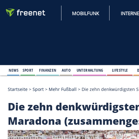
MOBILFUNK
NEWS
SPORT
FINANZEN
AUTO
UNTERHALTUNG
L
Startseite
>
Sport
>
Mehr Fußball
>
Die zehn denkwür
Die zehn denkwürdig