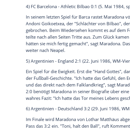
Für die WM 1978 im eigenen Land war
M
dafür bei den Junioren auf. Im Finale mac
klar, wird anschließend zum besten Spiel
Momente in meinem Leben", sagt
Marad
des Titelgewinns in seiner Heimat nicht z
3)
Argentinien
-
Ungarn
4:1 (18. Juni 19
Maradona
gelingt gegen
Ungarn
ein Gala-
Flugkopfball, dann mit einem satten Lin
nach einem 1:3 gegen
Brasilien
beendet
Tritt die Rote Karte.
Maradona
: "Alle ha
werden. Ich eigentlich auch."
4)
FC Barcelona
-
Athletic Bilbao
0:1 (5. M
In seinem letzten Spiel für
Barca
rastet
M