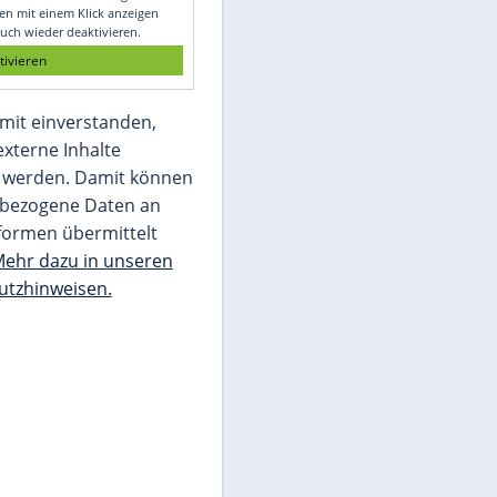
Glomex GmbH
Wir benötigen Ihre Zustimmung, um den
von unserer Redaktion eingebundenen
Inhalt von Glomex GmbH anzuzeigen. Sie
können diesen mit einem Klick anzeigen
lassen und auch wieder deaktivieren.
jetzt aktivieren
Ich bin damit einverstanden,
dass mir externe Inhalte
angezeigt werden. Damit können
personenbezogene Daten an
Drittplattformen übermittelt
werden.
Mehr dazu in unseren
Datenschutzhinweisen.