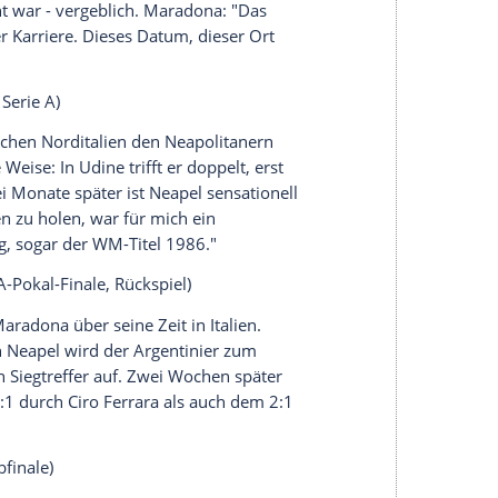
Bilbao
", dem Dribbel-König brutal das Bein
uf dem Feld zu einer wüsten Schlägerei. "Ich
Glück kamen mir die anderen Jungs zur Hilfe, sonst
adona
. Das Spiel ging verloren,
Maradona
zieht
6, WM-Viertelfinale)
 Gottes", dann das vielleicht unglaublichste Solo
fühl, den Engländern die Brieftasche zu klauen,
 sagt
Maradona
. Alleine für die Beschreibung des
e über eine Seite. Sein ebenso nüchternes wie
Lebens geschossen."
i 1986,
WM-Finale
)
tthäus
abgemeldet, leitet aber mit einem genialen
ruft Kommentator
Rolf Kramer
, nachdem
Jorge