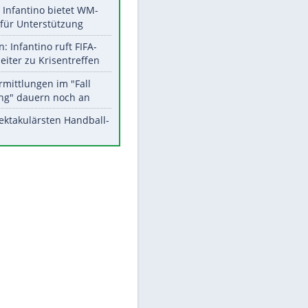
Aktuelle Ergebnisse, Tabellen
und Statistiken
Meistgelesen
Matthäus über Infantino:
"Nicht mehr mein Fußball"
Times: Infantino bietet WM-
Finale für Unterstützung