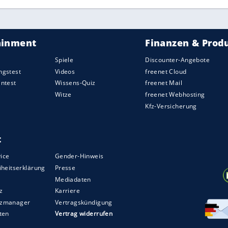
1990, WM-Halbfinale)
ielt im WM-Halbfinale gegen
Italien
, und das in
and verspotteten Neapolitaner sind gespalten.
eren Gesängen", steht auf einem Spruchband. Am
 Maradonas Treffer im Elfmeterschießen wird
nf Tage später weint
Diego
nach dem 0:1 gegen
1994, WM-Vorrunde)
ete ebenso plötzlich wie skandalös. 2:1 hatte
eria gewonnen, als eine Krankenschwester den
ahm und zur Dopingprobe brachte. Das Ergebnis:
 kleine Dicke hat mich zur Exekution geführt",