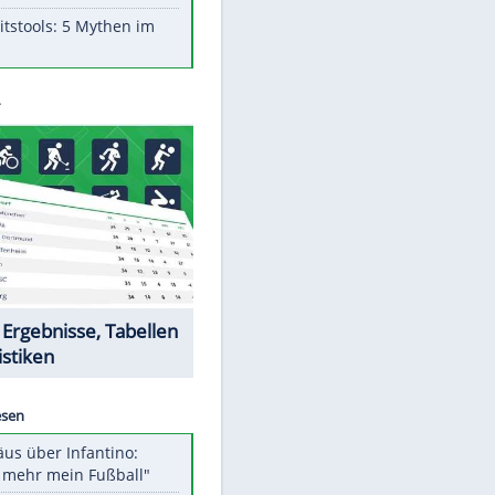
Aufruhr!
Was bei der Vogelfütterung
wirklich sinnvoll ist
"Infanti-No Go": Pressestimmen
zum Verbleib des FIFA-Chefs
Im Zeitraffer: Die Entwicklung
des Lenkrades
Lebensmittel, die nicht schlecht
werden
Sicherheitstools: 5 Mythen im
Check
Datencenter