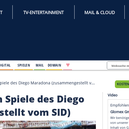
INTERNET
TV-ENTERTAINMENT
♥
IFESTYLE
DIGITAL
SPIELEN
MAIL
DOMAIN
digsten Spiele des Diego Maradona (zusammengestellt vom 
sten Spiele des Diego