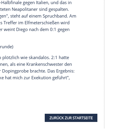
aufgetaucht war - vergeblich.
Maradona
: "Das
ent meiner Karriere. Dieses Datum, dieser Ort
bruar 1987, Serie A)
 aus dem reichen Norditalien den Neapolitanern
t auf seine Weise: In Udine trifft er doppelt, erst
 Winkel. Drei Monate später ist
Neapel
sensationell
in 60 Jahren zu holen, war für mich ein
andere Erfolg, sogar der WM-Titel 1986."
 1989, UEFA-Pokal-Finale, Rückspiel)
itel", sagt
Maradona
über seine Zeit in
Italien
.
 beim 2:1 in
Neapel
wird der Argentinier zum
 Schluss den Siegtreffer auf. Zwei Wochen später
owohl beim 1:1 durch Ciro Ferrara als auch dem 2:1