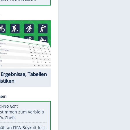
Diese Autos haben uns verlassen
Auftakt-Misere gestoppt: Berlin
gewinnt in Bochum
Mit diesen Tricks wird der Grill
ruckzuck sauber
So nutzt man alte Smartphones
sinnvoll
Das ist typisch schwedisch!
Datencenter