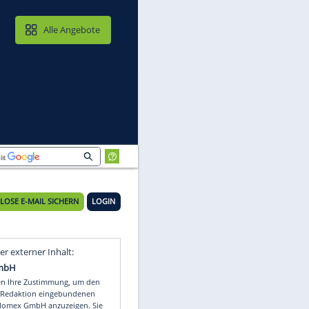
MAIL & CLOUD
Alle Angebote
KOSTENLOSE E-MAIL SICHERN
LOGIN
Video
Empfohlener externer Inhalt: