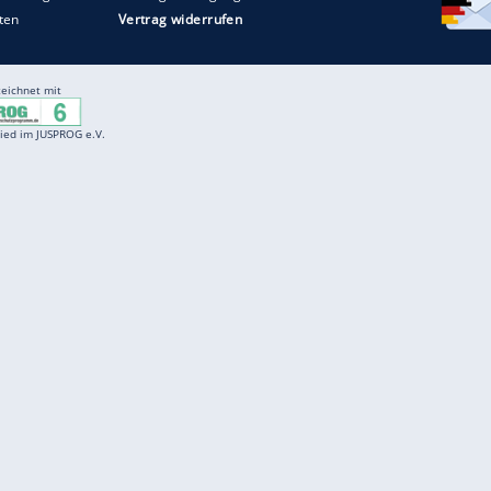
Entertainment
F
Cartoons
Spiele
D
Einbürgerungstest
Videos
f
Führerscheintest
Wissens-Quiz
f
Promi-Quiz
Witze
f
K
freenet
Kundenservice
Gender-Hinweis