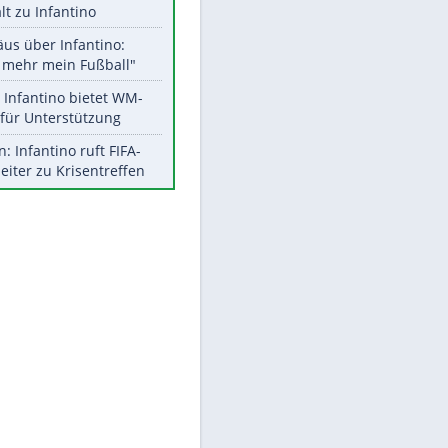
Aktuelle Ergebnisse, Tabellen
und Statistiken
Meistgelesen
"Infanti-No Go":
Pressestimmen zum Verbleib
des FIFA-Chefs
UEFA hält an FIFA-Boykott fest -
CAF hält zu Infantino
Matthäus über Infantino:
"Nicht mehr mein Fußball"