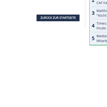
halte angezeigt werden. Damit können personenbezogene
r dazu in unseren Datenschutzhinweisen.
uen Saison konnten die deutschen Biathlon-
len
Weltmeisterin
Denise Herrmann
und Co. beim
rn. Im schwedischen
Östersund
geht es um 13.00
lang einzigen Weltcupsieges zurück. Vor rund einem
k seinen größten
Karriereerfolg
. Wegen der Zufuhr
henzeitlich der Erfolg aberkannt worden, ehe er
ckbekam. Die beiden Läufe starten um 17.45 Uhr