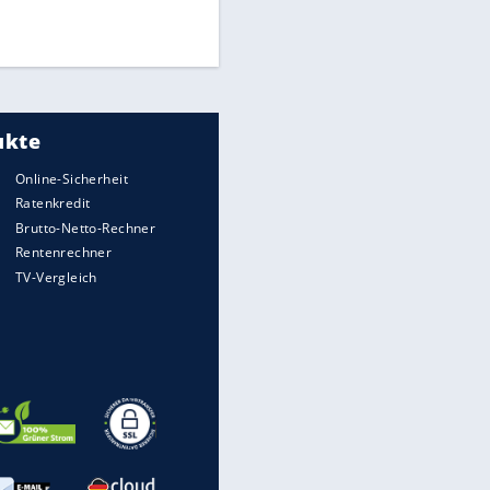
EITE
Times: Infantino bietet WM-
Finale für Unterstützung
Medien: Infantino ruft FIFA-
Mitarbeiter zu Krisentreffen