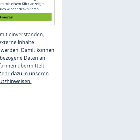
Glomex GmbH
Wir benötigen Ihre Zustimmung, um den
von unserer Redaktion eingebundenen
Inhalt von Glomex GmbH anzuzeigen. Sie
können diesen mit einem Klick anzeigen
lassen und auch wieder deaktivieren.
jetzt aktivieren
Ich bin damit einverstanden,
dass mir externe Inhalte
angezeigt werden. Damit können
personenbezogene Daten an
Drittplattformen übermittelt
werden.
Mehr dazu in unseren
Datenschutzhinweisen.