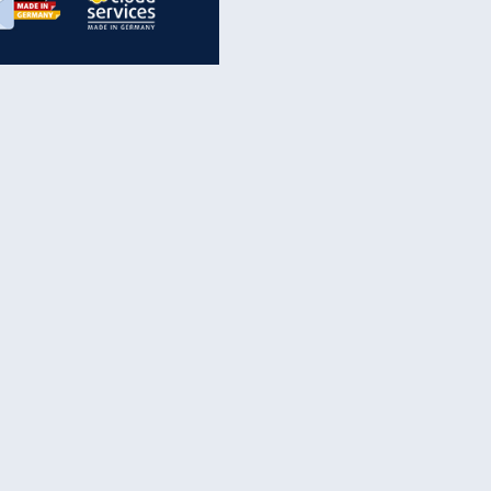
inanzen & Produkte
iscounter-Angebote
Online-Sicherheit
reenet Cloud
Ratenkredit
reenet Mail
Brutto-Netto-Rechner
reenet Webhosting
Rentenrechner
fz-Versicherung
TV-Vergleich