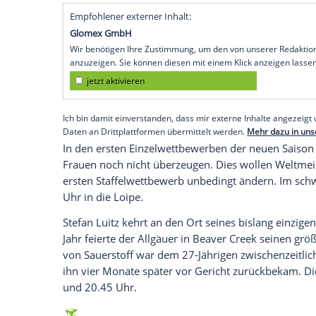
Köln (SID) - Während die Berliner sich bi
Rheinländer im
Abstiegskampf
. Im
Spätsp
dritten
Aufsteiger
SC Paderborn
um 18.00
Tabellenhälfte
.
Die deutschen Handballerinnen starten 
Bundestrainer
Henk Groener
geht es im 
Heimatland
, sondern auch gegen seine a
im Rücken kann
Deutschland
bereits ein
Qualifikationsturnier machen. Los geht'
Empfohlener externer Inhalt:
Glomex GmbH
Wir benötigen Ihre Zustimmung, um den von un
anzuzeigen. Sie können diesen mit einem Klick a
jetzt aktivieren