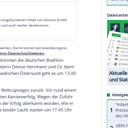
slang überraschend gut präsentieren, stecken die
iel
duellieren sich mit
Werder Bremen
und dem
 Uhr zwei weitere Teams aus der unteren
gegen die
Niederlande
in die WM-Hauptrunde. Für
japanischen
Kumamoto
nicht nur gegen sein
lte Mannschaft. Mit einer Bilanz von 3:1 Punkten
en großen Schritt in Richtung Olympia-
s um 10.00 Uhr.
serer Redaktion eingebundenen Inhalt von Glomex GmbH
nzeigen lassen und auch wieder deaktivieren.