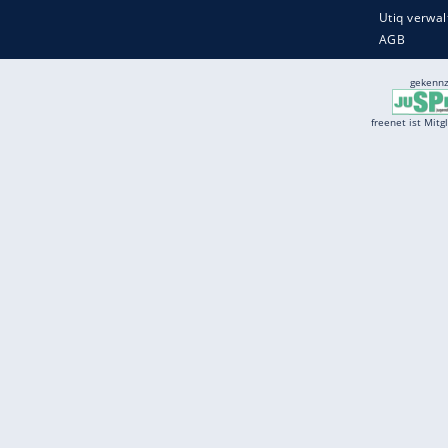
Services
Börse
Jobbörse
Spritpreis aktuell
Wetter
Ferientermine
Partnersuche
Online Angebote
freenet Mobilfunk
freenet Video