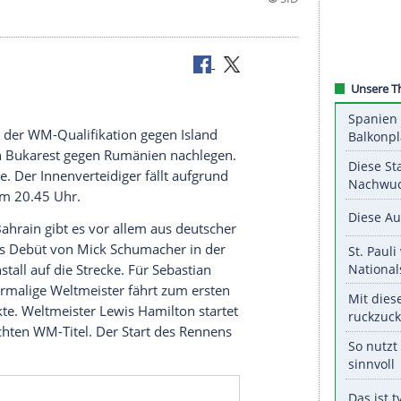
März:
taktsieg in der
WM-Qualifikation
gegen
Island
m Sonntag in
Bukarest
gegen
Rumänien
nachlegen.
uf
Niklas Süle
. Der Innenverteidiger fällt aufgrund
Anstoß ist um 20.45 Uhr.