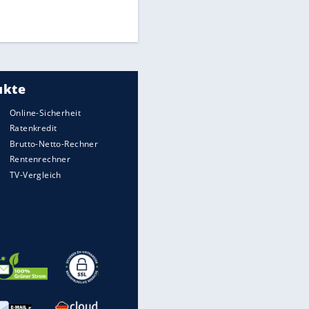
UEFA hält an FIFA-Boykott fest -
CAF hält zu Infantino
Medien: Infantino ruft FIFA-
Mitarbeiter zu Krisentreffen