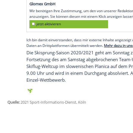
Beim ersten Rennen der neuen
Formel-1
Sicht spannende Premieren. Im Mittelpu
Königsklasse. Der 22-Jährige geht für den
Vettel
öffnet sich ebenfalls ein neues Kap
Mal für sein neues Team
Aston Martin
um
in seinem
Mercedes
derweil die Jagd nac
erfolgt um 17 Uhr.
Empfohlener externer Inhalt:
Glomex GmbH
Wir benötigen Ihre Zustimmung, um den von un
anzuzeigen. Sie können diesen mit einem Klick a
jetzt aktivieren
Ich bin damit einverstanden, dass mir externe In