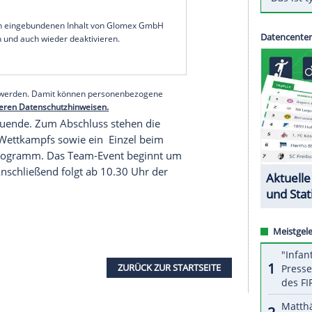
-Saison
in
Bahrain
gibt es vor allem aus deutscher
nkt steht das Debüt von
Mick Schumacher
in der
 Haas-Rennstall auf die Strecke. Für
Sebastian
itel. Der viermalige Weltmeister fährt zum ersten
 WM-Punkte. Weltmeister
Lewis Hamilton
startet
h seinem achten WM-Titel. Der Start des Rennens
serer Redaktion eingebundenen Inhalt von Glomex GmbH
nzeigen lassen und auch wieder deaktivieren.
halte angezeigt werden. Damit können personenbezogene