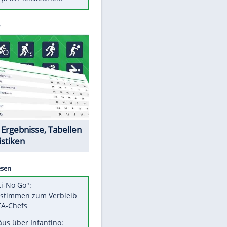
Diese Autos haben uns verlassen
St. Pauli verpflichtet isländischen
Nationalspieler Thordarson
Mit diesen Tricks wird der Grill
ruckzuck sauber
So nutzt man alte Smartphones
sinnvoll
Das ist typisch schwedisch!
Datencenter