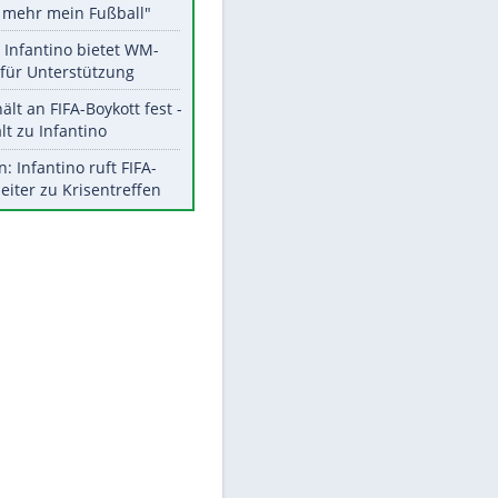
Aktuelle Ergebnisse, Tabellen
und Statistiken
Meistgelesen
"Infanti-No Go":
EITE
Pressestimmen zum Verbleib
des FIFA-Chefs
Matthäus über Infantino:
"Nicht mehr mein Fußball"
Times: Infantino bietet WM-
Finale für Unterstützung