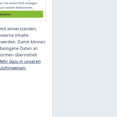
Glomex GmbH
Wir benötigen Ihre Zustimmung, um den
von unserer Redaktion eingebundenen
Inhalt von Glomex GmbH anzuzeigen. Sie
können diesen mit einem Klick anzeigen
lassen und auch wieder deaktivieren.
jetzt aktivieren
Ich bin damit einverstanden,
dass mir externe Inhalte
angezeigt werden. Damit können
personenbezogene Daten an
Drittplattformen übermittelt
werden.
Mehr dazu in unseren
Datenschutzhinweisen.