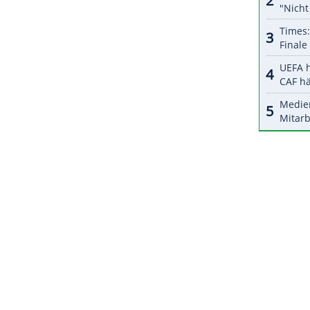
r dazu in unseren Datenschutzhinweisen.
m Sonntag zuende. Zum Abschluss stehen die
nen Team-Wettkampfs sowie ein Einzel beim
ca auf dem Programm. Das Team-Event beginnt um
solviert. Anschließend folgt ab 10.30 Uhr der
ZURÜCK ZUR STARTS