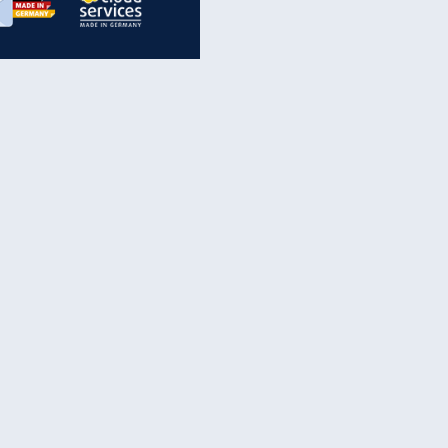
inanzen & Produkte
iscounter-Angebote
Online-Sicherheit
reenet Cloud
Ratenkredit
reenet Mail
Brutto-Netto-Rechner
reenet Webhosting
Rentenrechner
fz-Versicherung
TV-Vergleich