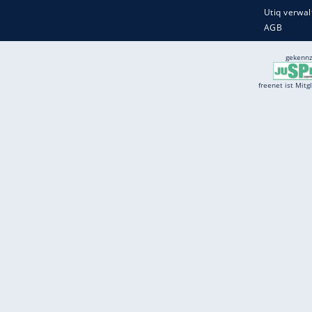
Services
Börse
Jobbörse
Spritpreis aktuell
Wetter
Ferientermine
Partnersuche
Online Angebote
freenet Mobilfunk
freenet Video