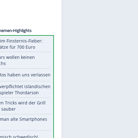
©
SID
Unsere Themen-Highlights
Spanien im Finsternis-Fieber:
Balkonplätze für 700 Euro
Diese Stars wollen keinen
Nachwuchs