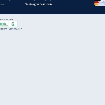
Entertainment
F
Cartoons
Spiele
D
Einbürgerungstest
Videos
f
Führerscheintest
Wissens-Quiz
f
Promi-Quiz
Witze
f
K
freenet
Kundenservice
Gender-Hinweis