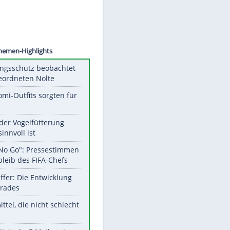
©
SID
Unsere Themen-Highlights
Verfassungsschutz beobachtet
AfD-Abgeordneten Nolte
Diese Promi-Outfits sorgten für
Aufruhr!