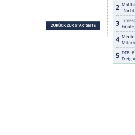
halte angezeigt werden. Damit können personenbezogene
r dazu in unseren Datenschutzhinweisen.
itterungsbedingten Absage der Männer-Abfahrt
 eine reibungslose
Durchführung
ihrer Schussfahrt.
at das Team des Deutschen Ski-Verbandes eine
ereits mit Platz vier im Super-G überzeugt hatte.
el dürfen sich nach dem
Kreuzbandriss
der
erin
Nicole Schmidhofer
aus Österreich und die
tbewerb ist für 12.00 Uhr angesetzt, kann im
nnens jedoch noch verlegt werden.