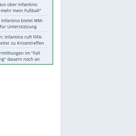
Aktuelle Ergebnisse, Tabellen
und Statistiken
Meistgelesen
"Infanti-No Go":
Pressestimmen zum Verbleib
des FIFA-Chefs
Matthäus über Infantino:
"Nicht mehr mein Fußball"