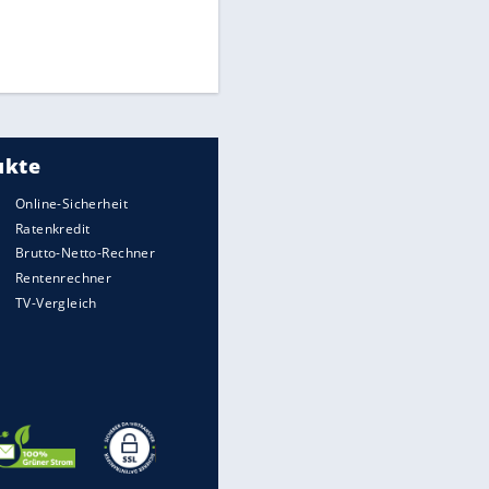
Times: Infantino bietet WM-
EITE
Finale für Unterstützung
Medien: Infantino ruft FIFA-
Mitarbeiter zu Krisentreffen
DFB: Ermittlungen im "Fall
Freigang" dauern noch an