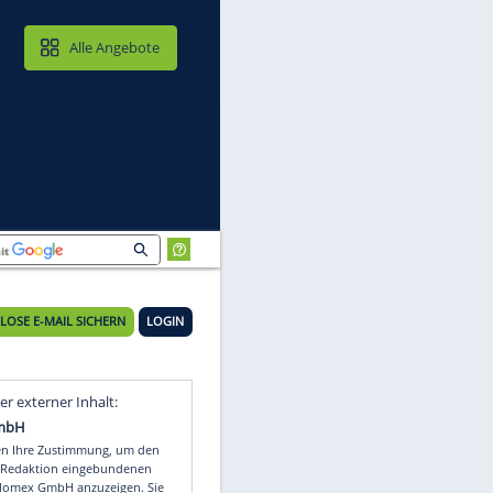
MAIL & CLOUD
Alle Angebote
KOSTENLOSE E-MAIL SICHERN
LOGIN
Video
Empfohlener externer Inhalt: