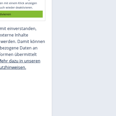
Glomex GmbH
Wir benötigen Ihre Zustimmung, um den
von unserer Redaktion eingebundenen
Inhalt von Glomex GmbH anzuzeigen. Sie
können diesen mit einem Klick anzeigen
lassen und auch wieder deaktivieren.
jetzt aktivieren
Ich bin damit einverstanden,
dass mir externe Inhalte
angezeigt werden. Damit können
personenbezogene Daten an
Drittplattformen übermittelt
werden.
Mehr dazu in unseren
Datenschutzhinweisen.