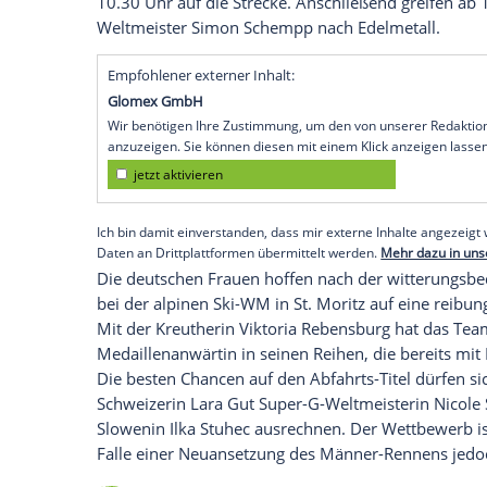
Köln (SID) - Der
VfL Wolfsburg
will zum A
einen Schritt aus der
Krise
machen. Im
Du
stemmt sich die Mannschaft von
Trainer
Niederlage in Folge. Im zweiten Spiel des 
Köln
beim
SC Freiburg
den Anschluss an 
Laura Dahlmeier peilt bei der Biathlon-W
Titelverteidigung
in der Verfolgung an. N
Sprint
zählt die 23-Jährige wieder einmal
Rückstand auf die Sprint-Siegerin
Gabrie
10.30 Uhr auf die Strecke. Anschließend
Weltmeister
Simon Schempp
nach Edelme
Empfohlener externer Inhalt:
Glomex GmbH
Wir benötigen Ihre Zustimmung, um den von un
anzuzeigen. Sie können diesen mit einem Klick a