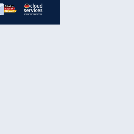
inanzen & Produkte
iscounter-Angebote
Online-Sicherheit
reenet Cloud
Ratenkredit
reenet Mail
Brutto-Netto-Rechner
reenet Webhosting
Rentenrechner
fz-Versicherung
TV-Vergleich