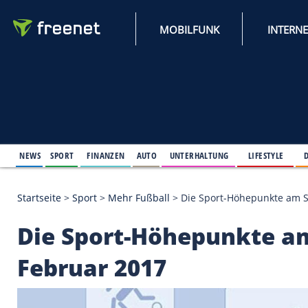
MOBILFUNK
NEWS
SPORT
FINANZEN
AUTO
UNTERHALTUNG
L
Startseite
>
Sport
>
Mehr Fußball
>
Die Sport-Höhep
Die Sport-Höhepunkt