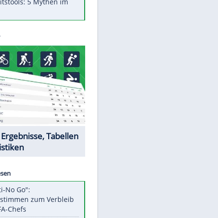
Was bei der Vogelfütterung
wirklich sinnvoll ist
"Infanti-No Go": Pressestimmen
zum Verbleib des FIFA-Chefs
Im Zeitraffer: Die Entwicklung
des Lenkrades
Lebensmittel, die nicht schlecht
werden
Sicherheitstools: 5 Mythen im
Check
Datencenter