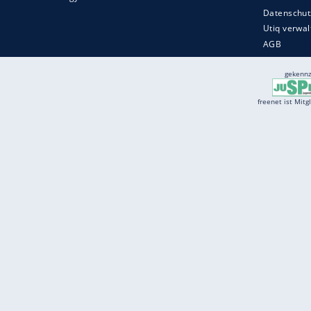
Services
Börse
Jobbörse
Spritpreis aktuell
Wetter
Ferientermine
Partnersuche
Online Angebote