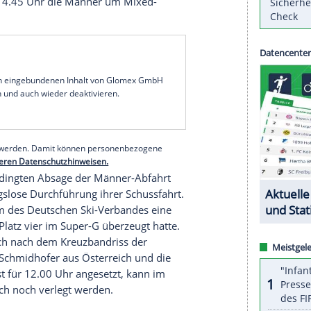
bschluss des 20. Spieltags der
Fußball-Bundesliga
ell
mit dem Tabellenfünften
1899 Hoffenheim
Valerien Ismael
ab 15.30 Uhr gegen die dritte
Tages ab 17.30 Uhr will der siebtplatzierte 1. FC
die internationalen Ränge wahren.
M in österreichischen Hochfilzen die
ach Gold mit der Mixed-Staffel und Silber im
 zu den Top-Favoriten. Mit nur vier Sekunden
la Koukalova
aus Tschechien geht
Dahlmeier
ab
 greifen ab 14.45 Uhr die Männer um Mixed-
tall.
serer Redaktion eingebundenen Inhalt von Glomex GmbH
nzeigen lassen und auch wieder deaktivieren.