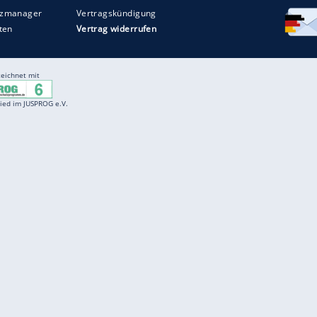
Entertainment
F
Cartoons
Spiele
D
Einbürgerungstest
Videos
f
Führerscheintest
Wissens-Quiz
f
Promi-Quiz
Witze
f
K
freenet