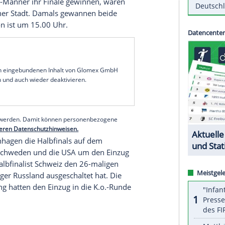
 letzten Mal auf der Bank des Rekordchampions
 gewinnen, um sich noch einen Startplatz in der
ko Kovac
ist es das letzte Spiel für die Eintracht vor
ltorwart
Manuel Neuer
steht nach seinem
 im Bayern-Kader, wird aber nicht von Beginn an
ion ist um 20.00 Uhr.
VfL Wolfsburg
wollen im Pokalfinale gegen
e wahren. Das Team von Trainer
Stephan Lerch
,
ale
gegen
Olympique Lyon
steht, geht als Favorit
-Frauen und -Männer ihr Finale gewinnen, wären
2015 in einer Stadt. Damals gewannen beide
rgie-Stadion ist um 15.00 Uhr.
serer Redaktion eingebundenen Inhalt von Glomex GmbH