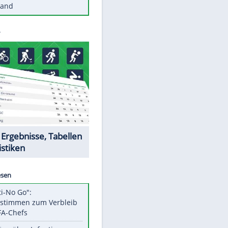
Diese Autos haben uns verlassen
Reese entschuldigt sich bei Fans:
"Tut mir aufrichtig leid"
Mit diesen Tricks wird der Grill
ruckzuck sauber
So nutzt man alte Smartphones
sinnvoll
Diese traumhaften Orte liegen in
Deutschland
Datencenter