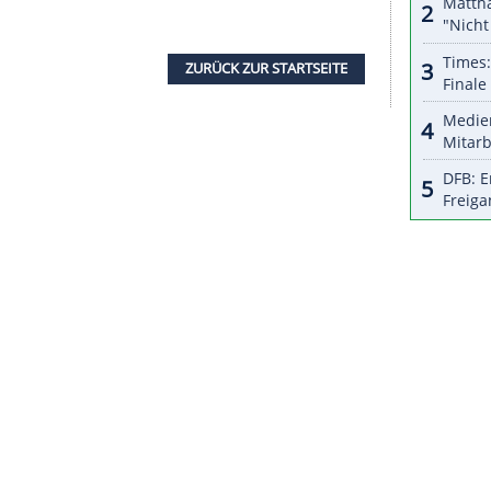
nzeigen lassen und auch wieder deaktivieren.
halte angezeigt werden. Damit können personenbezogene
r dazu in unseren Datenschutzhinweisen.
n in Kopenhagen die Halbfinals auf dem
erteidiger Schweden und die USA um den Einzug
raschungs-Halbfinalist Schweiz den 26-maligen
 Olympiasieger Russland ausgeschaltet hat. Die
Pyeongchang hatten den Einzug in die K.o.-Runde
ZURÜCK ZUR STARTS