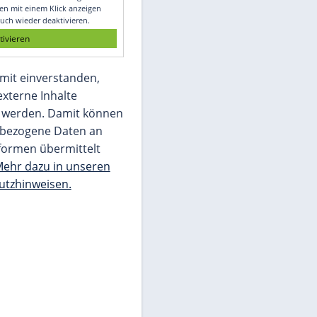
Glomex GmbH
Wir benötigen Ihre Zustimmung, um den
von unserer Redaktion eingebundenen
Inhalt von Glomex GmbH anzuzeigen. Sie
können diesen mit einem Klick anzeigen
lassen und auch wieder deaktivieren.
jetzt aktivieren
Ich bin damit einverstanden,
dass mir externe Inhalte
angezeigt werden. Damit können
personenbezogene Daten an
Drittplattformen übermittelt
werden.
Mehr dazu in unseren
Datenschutzhinweisen.