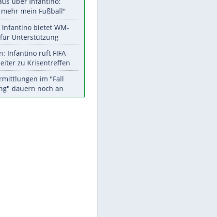
Aktuelle Ergebnisse, Tabellen
und Statistiken
Meistgelesen
"Infanti-No Go":
Pressestimmen zum Verbleib
des FIFA-Chefs
Matthäus über Infantino:
"Nicht mehr mein Fußball"
Times: Infantino bietet WM-
EITE