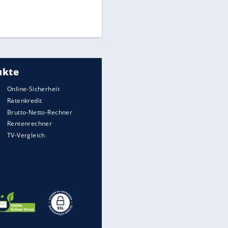
Finale für Unterstützung
Medien: Infantino ruft FIFA-
Mitarbeiter zu Krisentreffen
DFB: Ermittlungen im "Fall
Freigang" dauern noch an