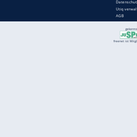
Services
Börse
Jobbörse
Spritpreis aktuell
Wetter
Ferientermine
Partnersuche
Online Angebote