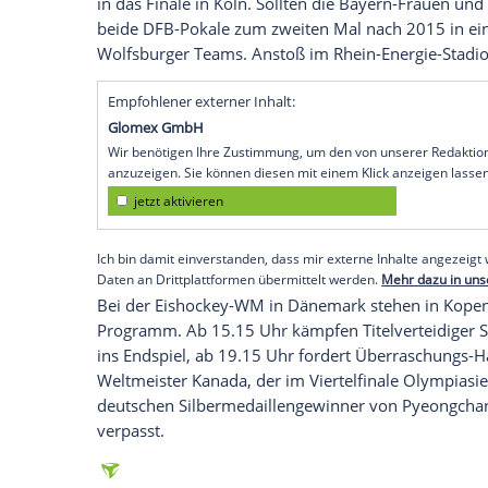
auch für Trainer
Jupp Heynckes
, der zum
sitzt. Außenseiter
Eintracht Frankfurt
muss
Europa League
zu sichern. Für Trainer
Ni
seinem Wechsel nach
München
. Nationa
Fußbruch erstmals seit September wieder
spielen. Anstoß im Berliner Olympiastad
Die deutschen Fußball-Meisterinnen des
Bayern München
ihre Chance aufs Tripl
das auch noch im
Champions-League-Fin
in das Finale in
Köln
. Sollten die Bayern
beide DFB-Pokale zum zweiten Mal nach 
Wolfsburger Teams. Anstoß im Rhein-Ene
Empfohlener externer Inhalt:
Glomex GmbH
Wir benötigen Ihre Zustimmung, um den von un