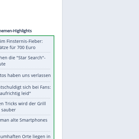
©
SID
Unsere Themen-Highlights
Spanien im Finsternis-Fieber:
Balkonplätze für 700 Euro
Das machen die "Star Search"-
Stars heute