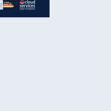
inanzen & Produkte
iscounter-Angebote
Online-Sicherheit
reenet Cloud
Ratenkredit
reenet Mail
Brutto-Netto-Rechner
reenet Webhosting
Rentenrechner
fz-Versicherung
TV-Vergleich