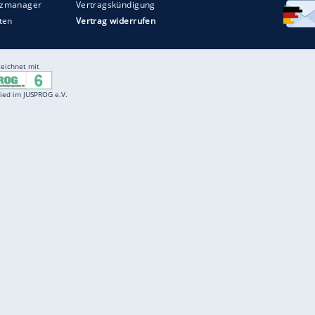
Entertainment
F
Cartoons
Spiele
D
Einbürgerungstest
Videos
f
Führerscheintest
Wissens-Quiz
f
Promi-Quiz
Witze
f
K
freenet