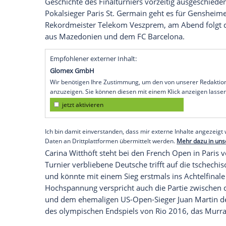
Fußball-Weltmeister stehen beim Champi
Während Real um Superstar
Cristiano R
Titelverteidigung
anstrebt, träumt
Turins
erstmals den Henkelpott zu gewinnen. Um
Felix Brych
das
Endspiel
an.
Beim Kampf um Europas Klub-Krone im Ha
Welt" erstmals in die Röhre - nur
Uwe Ge
Kapitän der Nationalmannschaft ist beim
einzige deutsche Akteur. Die drei Bundes
Geschichte des Finalturniers vorzeitig a
Pokalsieger
Paris
St. Germain geht es fü
Rekordmeister
Telekom
Veszprem, am Abe
aus Mazedonien und dem
FC Barcelona
.
Empfohlener externer Inhalt:
Glomex GmbH