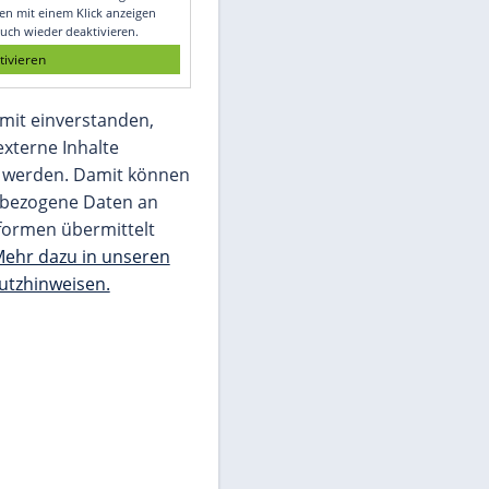
Glomex GmbH
Wir benötigen Ihre Zustimmung, um den
von unserer Redaktion eingebundenen
Inhalt von Glomex GmbH anzuzeigen. Sie
können diesen mit einem Klick anzeigen
lassen und auch wieder deaktivieren.
jetzt aktivieren
Ich bin damit einverstanden,
dass mir externe Inhalte
angezeigt werden. Damit können
personenbezogene Daten an
Drittplattformen übermittelt
werden.
Mehr dazu in unseren
Datenschutzhinweisen.