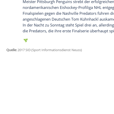
Wir benötigen Ihre Zustimmung, um den von un
anzuzeigen. Sie können diesen mit einem Klick a
jetzt aktivieren
Ich bin damit einverstanden, dass mir externe In
Daten an Drittplattformen übermittelt werden.
Meh
Carina Witthöft
steht bei den
French Ope
Turnier verbliebene Deutsche trifft auf d
und könnte mit einem Sieg erstmals ins A
Hochspannung verspricht auch die Parti
und dem ehemaligen US-Open-Sieger Juan 
des olympischen
Endspiels
von Rio 2016
Meister Pittsburgh Penguins strebt der e
nordamerikanischen Eishockey-Profiliga
Finalspielen gegen die Nashville Predato