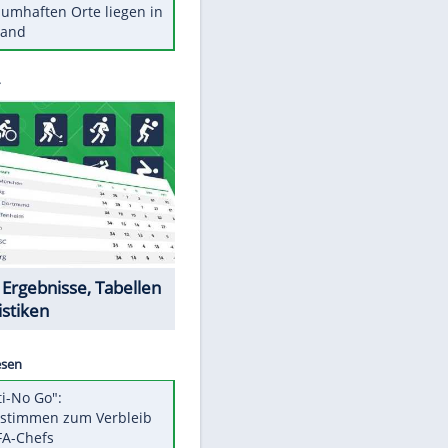
Stars heute
Diese Autos haben uns verlassen
Reese entschuldigt sich bei Fans:
"Tut mir aufrichtig leid"
Mit diesen Tricks wird der Grill
ruckzuck sauber
So nutzt man alte Smartphones
sinnvoll
Diese traumhaften Orte liegen in
Deutschland
Datencenter