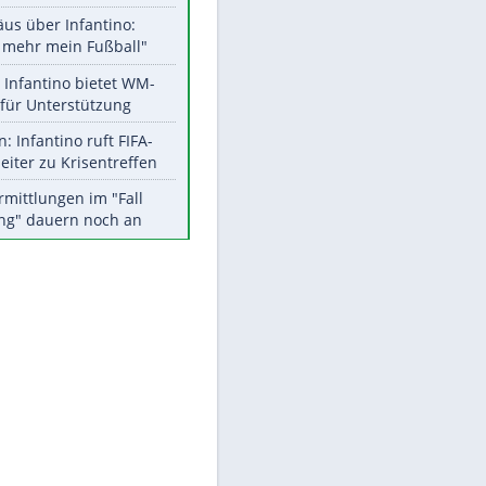
Aktuelle Ergebnisse, Tabellen
und Statistiken
Meistgelesen
"Infanti-No Go":
Pressestimmen zum Verbleib
des FIFA-Chefs
Matthäus über Infantino:
"Nicht mehr mein Fußball"