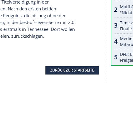
serer Redaktion eingebundenen Inhalt von Glomex GmbH
nzeigen lassen und auch wieder deaktivieren.
halte angezeigt werden. Damit können personenbezogene
r dazu in unseren Datenschutzhinweisen.
n
in
Paris
vor eine harten Prüfung. Die letzte im
ie tschechische Titelanwärterin
Karolina Pliskova
chtelfinale eines Majors einziehen.
e zwischen dem Weltranglistenersten
Andy Murray
Martin del Potro. Es ist zugleich die Neuauflage
, das
Murray
gewonnen hatte.
rfolgreichen
Titelverteidigung
in der
 NHL entgegen. Nach den ersten beiden
rs führen die Penguins, die bislang ohne den