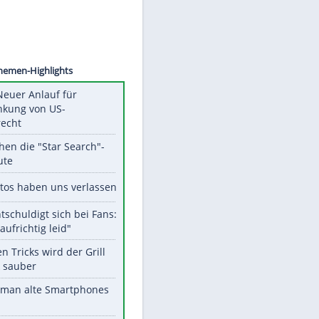
©
SID
Unsere Themen-Highlights
Trump: Neuer Anlauf für
Beschränkung von US-
Geburtsrecht
Das machen die "Star Search"-