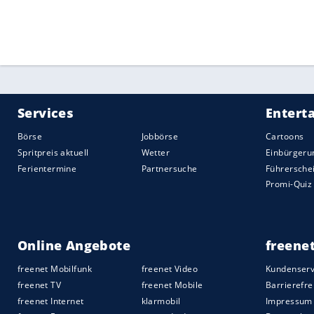
angeschlagenen Deutschen Tom Kühnhackl
In der Nacht zu Sonntag steht Spiel drei 
die Predators, die ihre erste Finalserie 
Quelle:
2017 SID (Sport Informationsdienst Neuss)