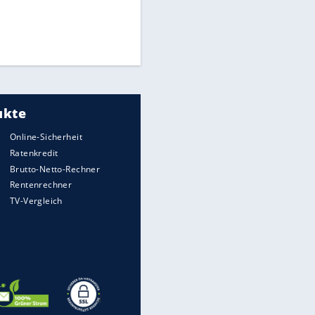
Times: Infantino bietet WM-
Finale für Unterstützung
Medien: Infantino ruft FIFA-
Mitarbeiter zu Krisentreffen
DFB: Ermittlungen im "Fall
Freigang" dauern noch an
EITE