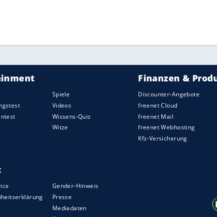
 auskamen, in der best-of-seven-Serie mit 2:0.
an, allerdings erstmals in Tennessee. Dort wollen
überhaupt spielen, zurückschlagen.
ZURÜCK ZUR STARTS