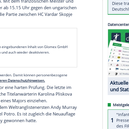
ons-League-Finale in
Cardiff
im Mittelpunkt.
onaldo
,
Kroos
und Co. eine historische erfolgreiche
Torhüter-Legende Gianluigi Buffon davon,
 20.45 Uhr pfeift der deutsche Schiedsrichter
ndball schaut die vermeintlich "beste Liga der
nsheimer
hält die deutsche Fahne hoch. Der
 Final Four der
Champions League
in
Köln
der
ligisten waren erstmals in der achtjährigen
usgeschieden. Mit dem französischen Meister und
r
Gensheimer
ab 15.15 Uhr gegen den ungarischen
nd folgt die Partie zwischen
HC Vardar
Skopje