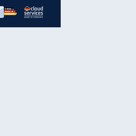
inanzen & Produkte
iscounter-Angebote
Online-Sicherheit
reenet Cloud
Ratenkredit
reenet Mail
Brutto-Netto-Rechner
reenet Webhosting
Rentenrechner
fz-Versicherung
TV-Vergleich