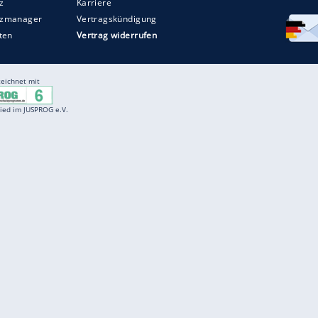
Entertainment
F
Cartoons
Spiele
D
Einbürgerungstest
Videos
f
Führerscheintest
Wissens-Quiz
f
Promi-Quiz
Witze
f
K
freenet