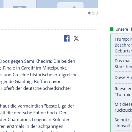
8
uni 2017.
urin
,
Toni Kroos
gegen
Sami Khedira
: Die beiden