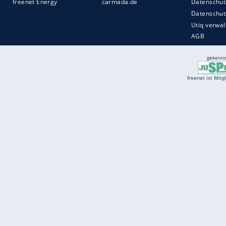
Services
Börse
Jobbörse
Spritpreis aktuell
Wetter
Ferientermine
Partnersuche
Online Angebote