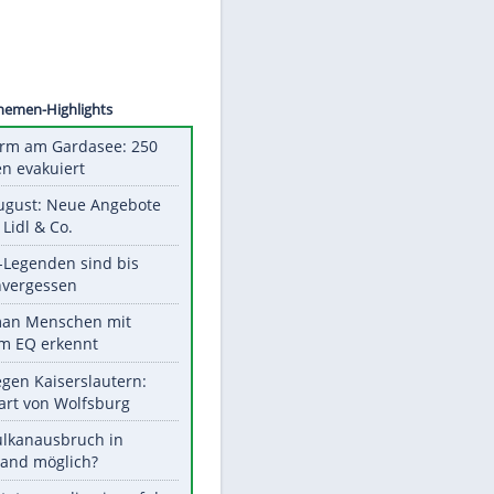
©
SID
Unsere Themen-Highlights
Feueralarm am Gardasee: 250
Menschen evakuiert
Ab 10. August: Neue Angebote
bei ALDI, Lidl & Co.