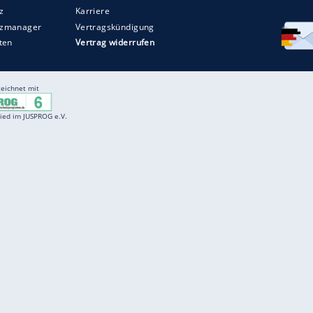
Entertainment
F
Cartoons
Spiele
D
Einbürgerungstest
Videos
f
Führerscheintest
Wissens-Quiz
f
Promi-Quiz
Witze
f
K
freenet