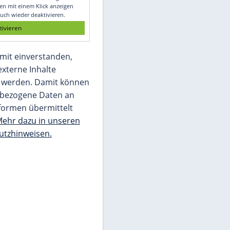
Glomex GmbH
Wir benötigen Ihre Zustimmung, um den
von unserer Redaktion eingebundenen
Inhalt von Glomex GmbH anzuzeigen. Sie
können diesen mit einem Klick anzeigen
lassen und auch wieder deaktivieren.
jetzt aktivieren
Ich bin damit einverstanden,
dass mir externe Inhalte
angezeigt werden. Damit können
personenbezogene Daten an
Drittplattformen übermittelt
werden.
Mehr dazu in unseren
Datenschutzhinweisen.