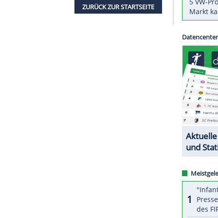
ch der deutsche
Profifußball
von den
Hochrisikospielen
zur Kasse gebeten werden darf.
aber das haben wir zu akzeptieren", sagte DFL-
rteilsverkündung
in
Karlsruhe
.
den, müssen die nächsten Wochen und Monate
l ich jetzt nicht spekulieren."
ZURÜCK ZUR STARTS