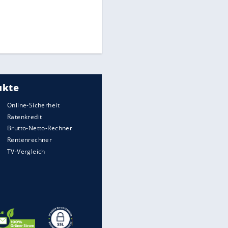
Times: Infantino bietet WM-
Finale für Unterstützung
Millionendeal perfekt:
Diomande wechselt nach
Madrid
Reese entschuldigt sich bei
Fans: "Tut mir aufrichtig leid"