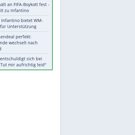
Aktuelle Ergebnisse, Tabellen
und Statistiken
Meistgelesen
"Infanti-No Go":
Pressestimmen zum Verbleib
des FIFA-Chefs
UEFA hält an FIFA-Boykott fest -
CAF hält zu Infantino