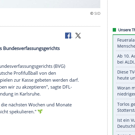
uscht"
as Urteil des Bundesverfassungsgerichts
Urteil des
Bundesverfassungsgerichts
(
BVG
)