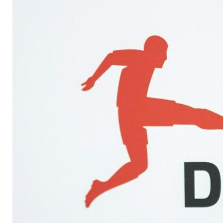
enttäuscht"