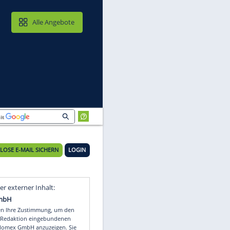
MAIL & CLOUD
Alle Angebote
KOSTENLOSE E-MAIL SICHERN
LOGIN
Video
Empfohlener externer Inhalt: