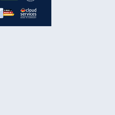
inanzen & Produkte
iscounter-Angebote
Online-Sicherheit
reenet Cloud
Ratenkredit
reenet Mail
Brutto-Netto-Rechner
reenet Webhosting
Rentenrechner
fz-Versicherung
TV-Vergleich