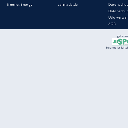
Services
Börse
Jobbörse
Spritpreis aktuell
Wetter
Ferientermine
Partnersuche
Online Angebote