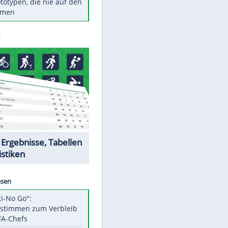
Diese TV-Legenden sind bis
heute unvergessen
Woran man Menschen mit
niedrigem EQ erkennt
Torlos gegen Kaiserslautern:
Stotterstart von Wolfsburg
Ist ein Vulkanausbruch in
Deutschland möglich?
5 VW-Prototypen, die nie auf den
EITE
Markt kamen
Datencenter