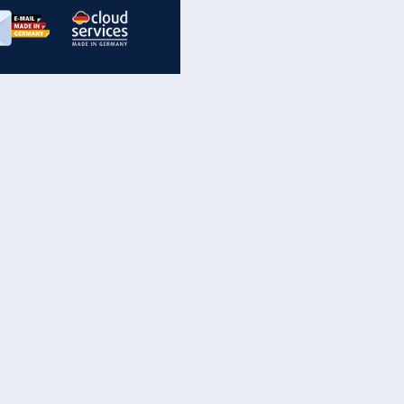
inanzen & Produkte
iscounter-Angebote
Online-Sicherheit
reenet Cloud
Ratenkredit
reenet Mail
Brutto-Netto-Rechner
reenet Webhosting
Rentenrechner
fz-Versicherung
TV-Vergleich