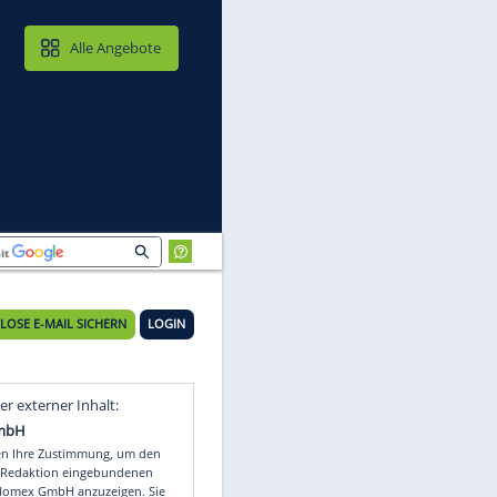
MAIL & CLOUD
Alle Angebote
KOSTENLOSE E-MAIL SICHERN
LOGIN
Video
Empfohlener externer Inhalt: