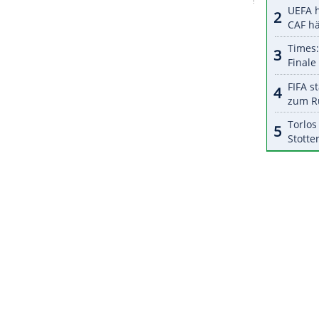
halte angezeigt werden. Damit können personenbezogene
r dazu in unseren Datenschutzhinweisen.
urch die Auswirkungen der Corona-Pandemie und
er Turniere in zwei Phasen aufgeteilt: Vom 24.
se statt, anschließend werden vom 31. Mai bis 6.
das Halbfinale und das Finale gespielt. Das Turnier
ZURÜCK ZUR STARTS