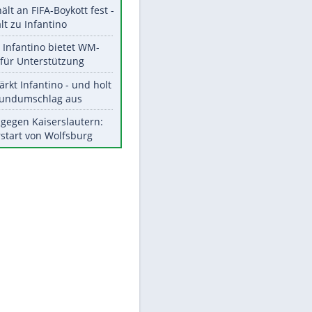
Aktuelle Ergebnisse, Tabellen
und Statistiken
Meistgelesen
"Infanti-No Go":
Pressestimmen zum Verbleib
EITE
des FIFA-Chefs
UEFA hält an FIFA-Boykott fest -
CAF hält zu Infantino