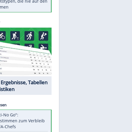
Diese TV-Legenden sind bis
heute unvergessen
Woran man Menschen mit
niedrigem EQ erkennt
Cottbus erkämpft Sieg gegen
Hannover
Ist ein Vulkanausbruch in
Deutschland möglich?
5 VW-Prototypen, die nie auf den
Markt kamen
Datencenter