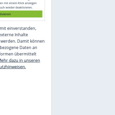
Glomex GmbH
Wir benötigen Ihre Zustimmung, um den
von unserer Redaktion eingebundenen
Inhalt von Glomex GmbH anzuzeigen. Sie
können diesen mit einem Klick anzeigen
lassen und auch wieder deaktivieren.
jetzt aktivieren
Ich bin damit einverstanden,
dass mir externe Inhalte
angezeigt werden. Damit können
personenbezogene Daten an
Drittplattformen übermittelt
werden.
Mehr dazu in unseren
Datenschutzhinweisen.