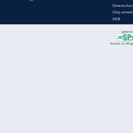
Services
Börse
Jobbörse
Spritpreis aktuell
Wetter
Ferientermine
Partnersuche
Online Angebote