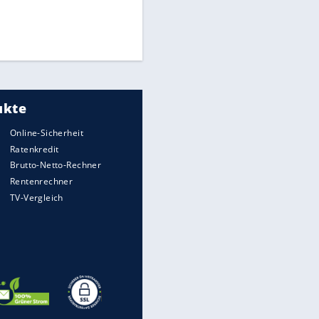
Times: Infantino bietet WM-
Finale für Unterstützung
FIFA stärkt Infantino - und holt
zum Rundumschlag aus
Torlos gegen Kaiserslautern:
Stotterstart von Wolfsburg