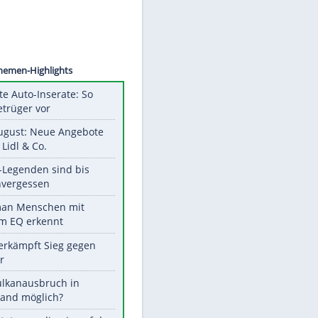
©
SID
Unsere Themen-Highlights
Gefälschte Auto-Inserate: So
gehen Betrüger vor
Ab 10. August: Neue Angebote
bei ALDI, Lidl & Co.