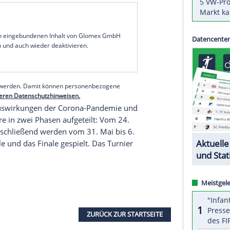
DFB
) hat das EM-Qualifikationsspiel der U21-
zegowina
am 13. Oktober nach
Fürth
vergeben.
15 Uhr. Am Donnerstag trifft die Auswahl von
den
auf
Moldau
(18.15 Uhr). Fünf Tage später (8.
Sieben
Maxx) kommt es in Leuven zum
 die deutsche U21 in der EM-Qualifikationsgruppe
lgiern, die ein Spiel mehr ausgetragen und einen
serer Redaktion eingebundenen Inhalt von Glomex GmbH
nzeigen lassen und auch wieder deaktivieren.