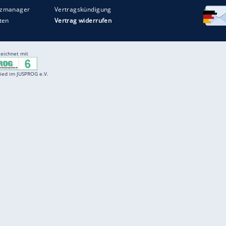
Entertainment
F
Cartoons
Spiele
D
Einbürgerungstest
Videos
f
Führerscheintest
Wissens-Quiz
f
Promi-Quiz
Witze
f
K
freenet