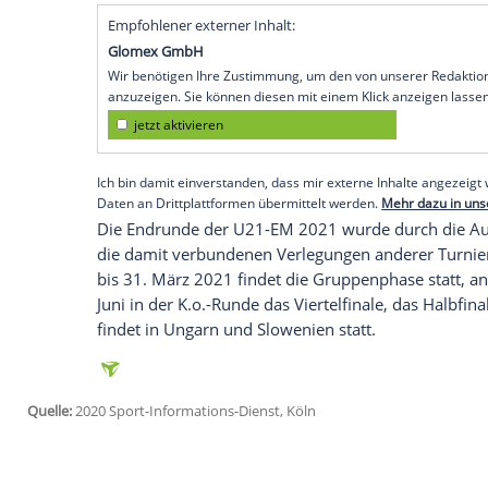
Köln
(SID) - Der
Deutsche Fußball-Bund
(
Nationalmannschaft gegen
Bosnien-Her
Die Begegnung im Ronhof beginnt um 18.
Trainer
Stefan Kuntz
zunächst in
Wiesba
September, 16.00 Uhr/alle Spiele auf
Pro
Spitzenspiel gegen Belgien.
Mit sechs Punkten aus drei Spielen liegt
neun derzeit auf Platz zwei hinter den Be
Punkt mehr auf dem Konto haben.
Empfohlener externer Inhalt:
Glomex GmbH
Wir benötigen Ihre Zustimmung, um den von un
anzuzeigen. Sie können diesen mit einem Klick a
jetzt aktivieren