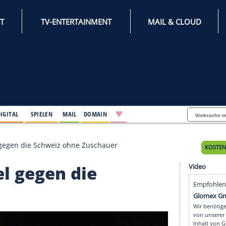
INTERNET
TV-ENTERTAINMENT
♥
IFESTYLE
DIGITAL
SPIELEN
MAIL
DOMAIN
ague-Spiel gegen die Schweiz ohne Zuschauer
-Spiel gegen die