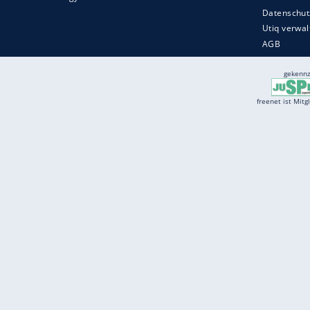
Services
Börse
Jobbörse
Spritpreis aktuell
Wetter
Ferientermine
Partnersuche
Online Angebote