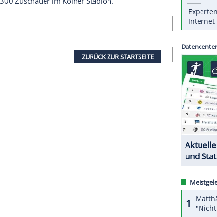
almannschaft
wird ihr Nations-League-Spiel gegen
D
) in
Köln
ohne Zuschauer austragen. Das gab der
 bekannt. Angesichts der hohen Infektionszahlen
prache mit dem Land Nordrhein-Westfalen
en. Der
DFB
verzichtet angesichts der aktuell
Antrag auf Zulassung von 300 Zuschauern zu
 eine 7-Tage-Inzidenz von 66,3 für
Köln
aus.
 gelten als Risikogebiet. Am vergangenen Mittwoch
 (3:3) noch 300 Zuschauer im Kölner Stadion.
ZURÜCK ZUR STARTS