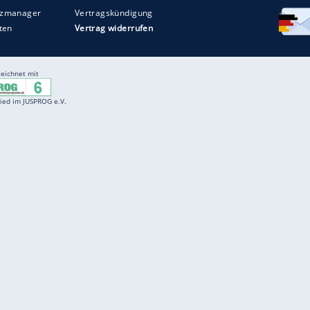
Entertainment
F
Cartoons
Spiele
D
Einbürgerungstest
Videos
f
Führerscheintest
Wissens-Quiz
f
Promi-Quiz
Witze
f
K
freenet