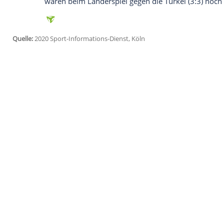
Köln
(SID) - Die deutsche
Fußball-Nation
die
Schweiz
am Dienstag (20.45 Uhr/
AR
Deutsche Fußball-Bund
(
DFB
) am Montag
habe das Kölner Gesundheitsamt in Abs
untersagen müssen, Zuschauer zuzulass
hohen Werte in
Köln
auch darauf, einen 
stellen.
Am Montag wies das Robert-Koch-Institut
Städte, in denen der Wert über 50 liegt,
waren beim Länderspiel gegen die Türkei
Quelle:
2020 Sport-Informations-Dienst, Köln