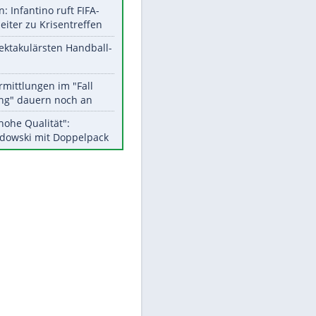
Aktuelle Ergebnisse, Tabellen
und Statistiken
Meistgelesen
Matthäus über Infantino:
"Nicht mehr mein Fußball"
Medien: Infantino ruft FIFA-
Mitarbeiter zu Krisentreffen