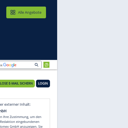
MAIL & CLOUD
Alle Angebote
KOSTENLOSE E-MAIL SICHERN
LOGIN
Video
Empfohlener externer Inhalt: