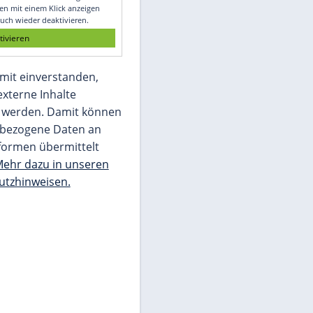
Glomex GmbH
Wir benötigen Ihre Zustimmung, um den
von unserer Redaktion eingebundenen
Inhalt von Glomex GmbH anzuzeigen. Sie
können diesen mit einem Klick anzeigen
lassen und auch wieder deaktivieren.
jetzt aktivieren
Ich bin damit einverstanden,
dass mir externe Inhalte
angezeigt werden. Damit können
personenbezogene Daten an
Drittplattformen übermittelt
werden.
Mehr dazu in unseren
Datenschutzhinweisen.