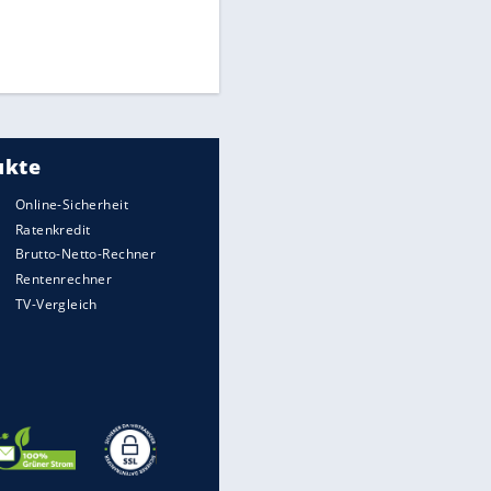
Die spektakulärsten Handball-
Bilder
DFB: Ermittlungen im "Fall
Freigang" dauern noch an
"Sehr hohe Qualität":
Lewandowski mit Doppelpack