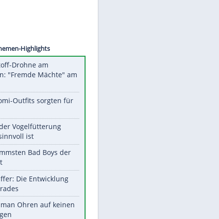
©
SID
Unsere Themen-Highlights
Sprengstoff-Drohne am
Flughafen: "Fremde Mächte" am
Werk?
Diese Promi-Outfits sorgten für