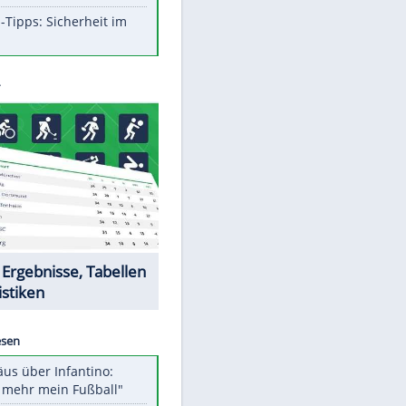
Aufruhr!
Was bei der Vogelfütterung
wirklich sinnvoll ist
Die schlimmsten Bad Boys der
Sportwelt
Im Zeitraffer: Die Entwicklung
des Lenkrades
So sollte man Ohren auf keinen
Fall reinigen
Experten-Tipps: Sicherheit im
Internet
Datencenter
EITE