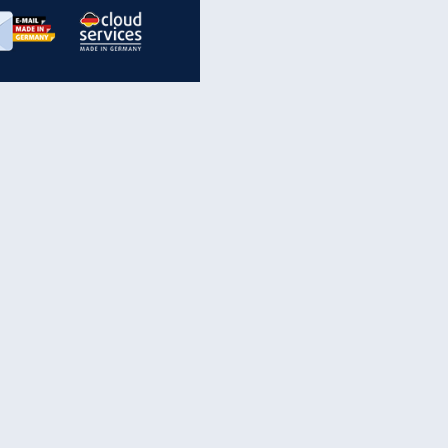
inanzen & Produkte
iscounter-Angebote
Online-Sicherheit
reenet Cloud
Ratenkredit
reenet Mail
Brutto-Netto-Rechner
reenet Webhosting
Rentenrechner
fz-Versicherung
TV-Vergleich