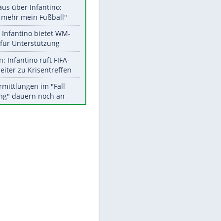
Aktuelle Ergebnisse, Tabellen
und Statistiken
Meistgelesen
"Infanti-No Go":
Pressestimmen zum Verbleib
des FIFA-Chefs
Matthäus über Infantino:
"Nicht mehr mein Fußball"