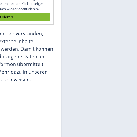
Glomex GmbH
Wir benötigen Ihre Zustimmung, um den
von unserer Redaktion eingebundenen
Inhalt von Glomex GmbH anzuzeigen. Sie
können diesen mit einem Klick anzeigen
lassen und auch wieder deaktivieren.
jetzt aktivieren
Ich bin damit einverstanden,
dass mir externe Inhalte
angezeigt werden. Damit können
personenbezogene Daten an
Drittplattformen übermittelt
werden.
Mehr dazu in unseren
Datenschutzhinweisen.