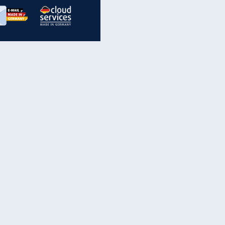
inanzen & Produkte
iscounter-Angebote
Online-Sicherheit
reenet Cloud
Ratenkredit
reenet Mail
Brutto-Netto-Rechner
reenet Webhosting
Rentenrechner
fz-Versicherung
TV-Vergleich