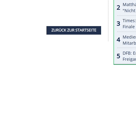
halte angezeigt werden. Damit können personenbezogene
r dazu in unseren Datenschutzhinweisen.
ner Doppelspitze mit Rainer Koch führt, fühlt sich
auerlich, dass einem Interims-Präsidenten des
 den Beratungen der Landes- und
Peters
.
nen Fritz Keller wird am 11. März auf dem DFB-
rf
geht mit der Unterstützung der
besitzen die Amateure doch die klare