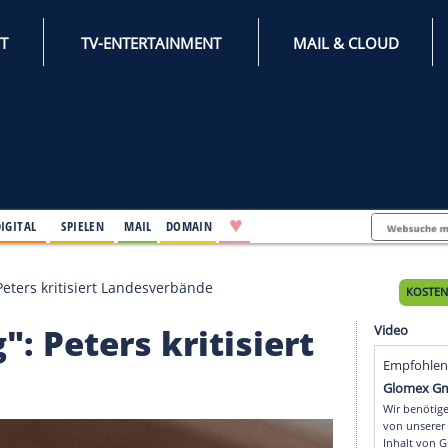
INTERNET
TV-ENTERTAINMENT
♥
IFESTYLE
DIGITAL
SPIELEN
MAIL
DOMAIN
chwierig": Peters kritisiert Landesverbände
rig": Peters kritisie