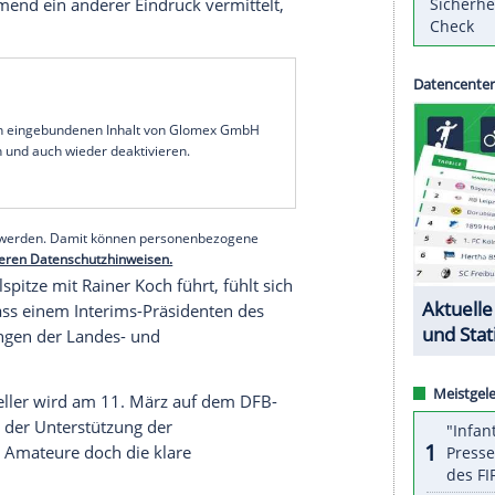
 Kampf um das
Präsidentenamt
im Deutschen
desverbände
kritisiert und ihnen fragwürdige
 vorgeworfen. Die Landesvorsitzenden hatten auf
g bei einer Enthaltung entschieden,
Bernd
l-Verbandes
Mittelrhein
, als Gegenkandidaten zu
es Beratungsorgan und wird offensichtlich anders
ng
: "Sie hat weder ein Vorschlagsrecht für ein Amt,
en. Das obliegt dem
Bundestag
entsprechend
aber zunehmend ein anderer Eindruck vermittelt,
."
serer Redaktion eingebundenen Inhalt von Glomex GmbH
nzeigen lassen und auch wieder deaktivieren.