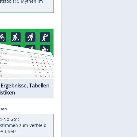
Was bei der Vogelfütterung
wirklich sinnvoll ist
"Infanti-No Go": Pressestimmen
zum Verbleib des FIFA-Chefs
Im Zeitraffer: Die Entwicklung
des Lenkrades
Lebensmittel, die nicht schlecht
werden
Sicherheitstools: 5 Mythen im
Check
Datencenter