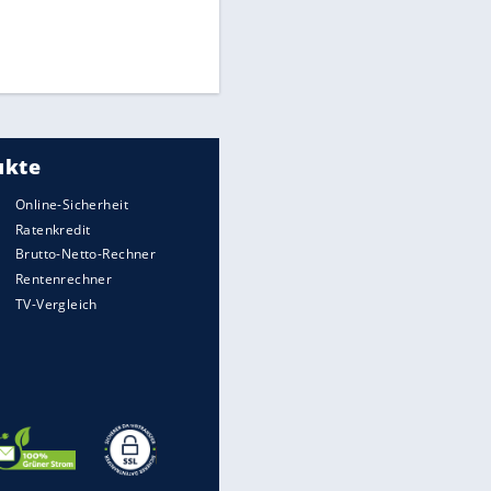
Times: Infantino bietet WM-
Finale für Unterstützung
EITE
Medien: Infantino ruft FIFA-
Mitarbeiter zu Krisentreffen
DFB: Ermittlungen im "Fall
Freigang" dauern noch an