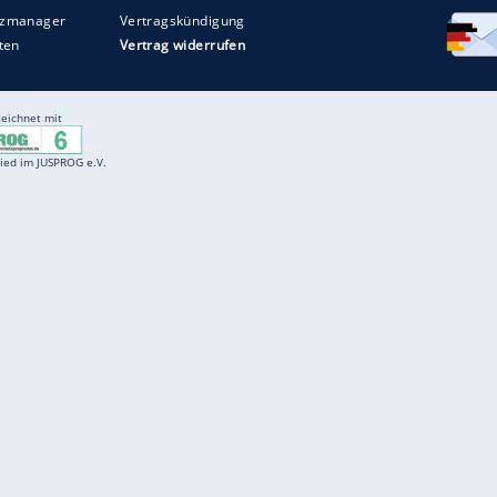
Entertainment
F
Cartoons
Spiele
D
Einbürgerungstest
Videos
f
Führerscheintest
Wissens-Quiz
f
Promi-Quiz
Witze
f
K
freenet