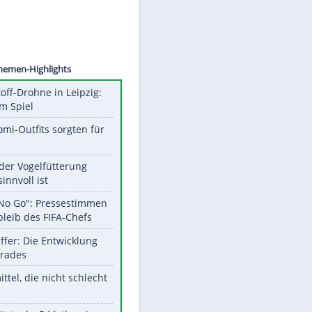
©
SID
Unsere Themen-Highlights
Sprengstoff-Drohne in Leipzig:
Semtex im Spiel
Diese Promi-Outfits sorgten für
Aufruhr!