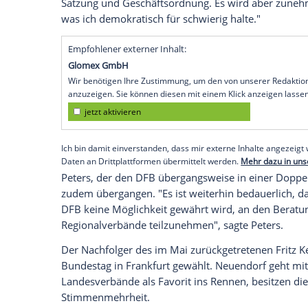
Köln
(SID) - Kandidat
Peter Peters
hat im
Fußball-Bund (
DFB
) die Chefs der 21
Lan
Methoden in ihrem Nominierungsprozess
ihrer Konferenz am Donnerstag einstimmi
Neuendorf
, den Präsidenten des Fußbal
Peters
zu nominieren.
"Die Konferenz ist laut Satzung ein rein
benutzt", sagte
Peters
(59) der
Bild-Zeitu
noch kann sie das Wahlverfahren festleg
Satzung und Geschäftsordnung. Es wird 
was ich demokratisch für schwierig halte
Empfohlener externer Inhalt:
Glomex GmbH
Wir benötigen Ihre Zustimmung, um den von un
anzuzeigen. Sie können diesen mit einem Klick a