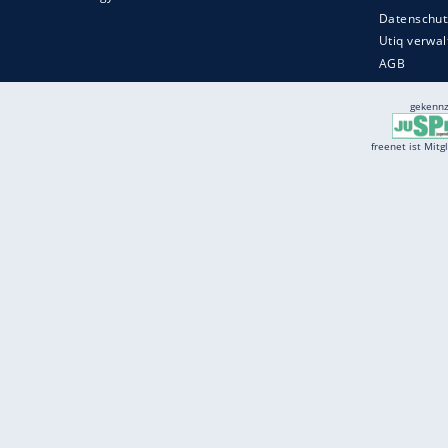
Services
Börse
Jobbörse
Spritpreis aktuell
Wetter
Ferientermine
Partnersuche
Online Angebote