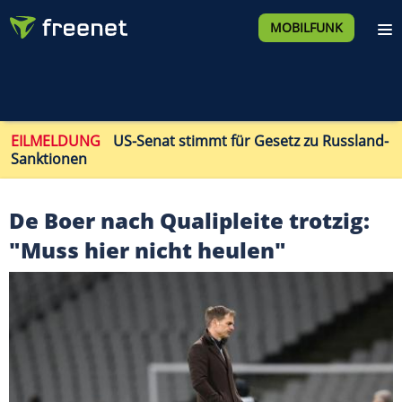
MOBILFUNK
EILMELDUNG
US-Senat stimmt für Gesetz zu Russland-
Sanktionen
De Boer nach Qualipleite trotzig:
"Muss hier nicht heulen"