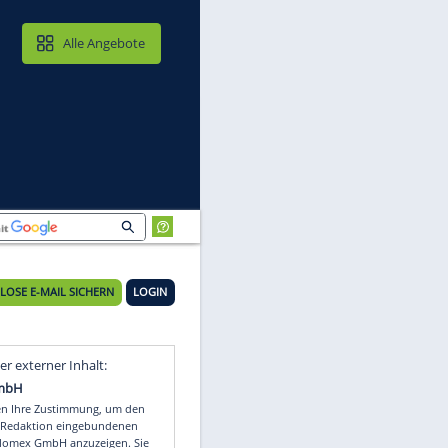
MAIL & CLOUD
Alle Angebote
KOSTENLOSE E-MAIL SICHERN
LOGIN
n
Video
Empfohlener externer Inhalt: