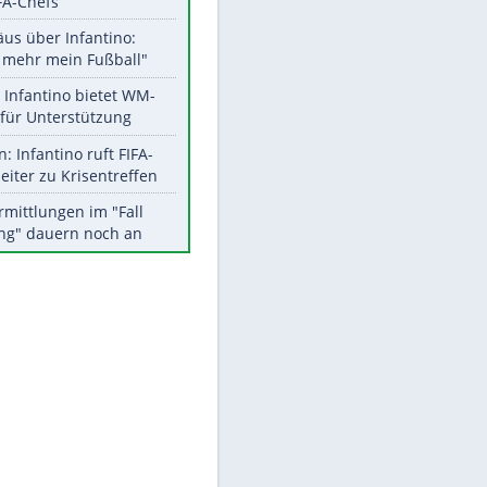
Aktuelle Ergebnisse, Tabellen
und Statistiken
EITE
Meistgelesen
"Infanti-No Go":
Pressestimmen zum Verbleib
des FIFA-Chefs
Matthäus über Infantino:
"Nicht mehr mein Fußball"