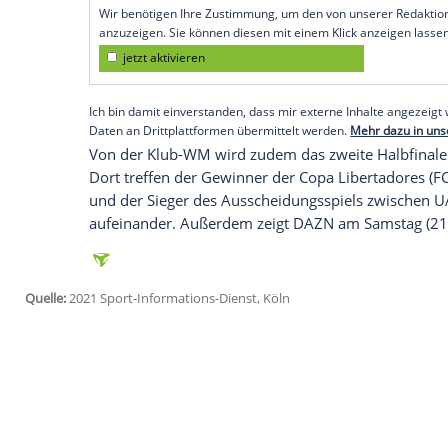
Finale oder ein mögliches Spiel um Platz
Die Bayern treffen in der Vorschlussrun
katarischen Meister Al-Duhail SC und d
Ahly SC aus Ägypten. Insgesamt bekomme
elf Tagen zu sehen: Auch die Bundesliga-
Bielefeld
(15.2.) werden live gezeigt.
Empfohlener externer Inhalt:
Glomex GmbH
Wir benötigen Ihre Zustimmung, um den von un
anzuzeigen. Sie können diesen mit einem Klick a
jetzt aktivieren
Ich bin damit einverstanden, dass mir externe In
Daten an Drittplattformen übermittelt werden.
Meh