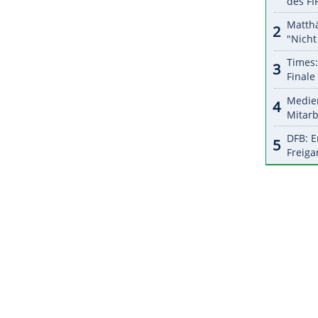
e
Halbfinale
am 7. Februar (19.00 Uhr) übertragen.
tadores (FC Santos oder Palmeiras aus Brasilien)
 zwischen UANL Tigres und Ulsan Hyundai
mstag (21.00 Uhr) das Copa-Finale live.
ZURÜCK ZUR STARTS