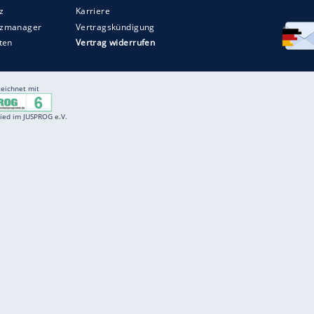
Entertainment
F
Cartoons
Spiele
D
Einbürgerungstest
Videos
f
Führerscheintest
Wissens-Quiz
f
Promi-Quiz
Witze
f
K
freenet