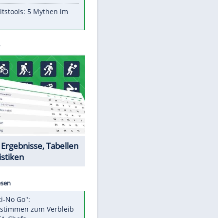
Aufruhr!
Was bei der Vogelfütterung
wirklich sinnvoll ist
"Infanti-No Go": Pressestimmen
zum Verbleib des FIFA-Chefs
Im Zeitraffer: Die Entwicklung
des Lenkrades
Lebensmittel, die nicht schlecht
werden
Sicherheitstools: 5 Mythen im
Check
Datencenter