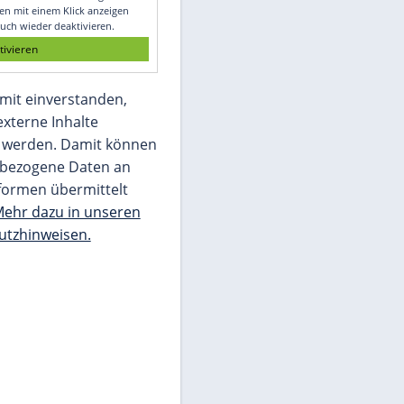
Glomex GmbH
Wir benötigen Ihre Zustimmung, um den
von unserer Redaktion eingebundenen
Inhalt von Glomex GmbH anzuzeigen. Sie
können diesen mit einem Klick anzeigen
lassen und auch wieder deaktivieren.
jetzt aktivieren
Ich bin damit einverstanden,
dass mir externe Inhalte
angezeigt werden. Damit können
personenbezogene Daten an
Drittplattformen übermittelt
werden.
Mehr dazu in unseren
Datenschutzhinweisen.