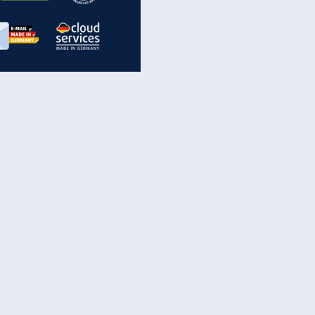
inanzen & Produkte
iscounter-Angebote
Online-Sicherheit
reenet Cloud
Ratenkredit
reenet Mail
Brutto-Netto-Rechner
reenet Webhosting
Rentenrechner
fz-Versicherung
TV-Vergleich