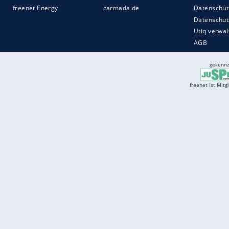
Services
Börse
Jobbörse
Spritpreis aktuell
Wetter
Ferientermine
Partnersuche
Online Angebote