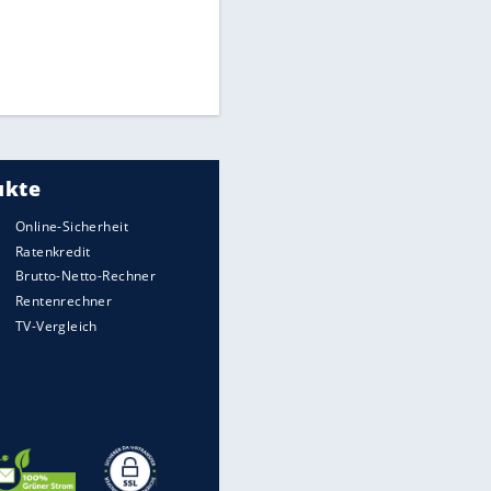
Times: Infantino bietet WM-
Finale für Unterstützung
Medien: Infantino ruft FIFA-
Mitarbeiter zu Krisentreffen
DFB: Ermittlungen im "Fall
Freigang" dauern noch an