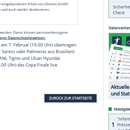
 drei am 11. Februar.
de auf den Sieger der Begegnung zwischen dem
em afrikanischen Champions-League-Gewinner Al-
n die Fans auf DAZN vier Bayern-Spiele in nur
Partien bei
Hertha BSC
(5.2.) und gegen
Arminia
serer Redaktion eingebundenen Inhalt von Glomex GmbH
nzeigen lassen und auch wieder deaktivieren.
halte angezeigt werden. Damit können personenbezogene
r dazu in unseren Datenschutzhinweisen.