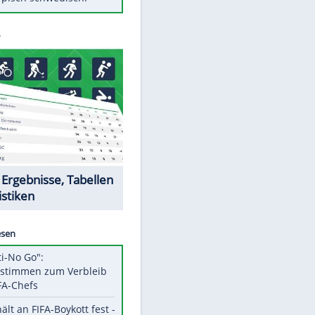
Diese Autos haben uns verlassen
Randale in Dresden: DFB-
Bundesgericht bestätigt Urteil
Mit diesen Tricks wird der Grill
ruckzuck sauber
So nutzt man alte Smartphones
sinnvoll
Das ist typisch schwedisch!
Datencenter