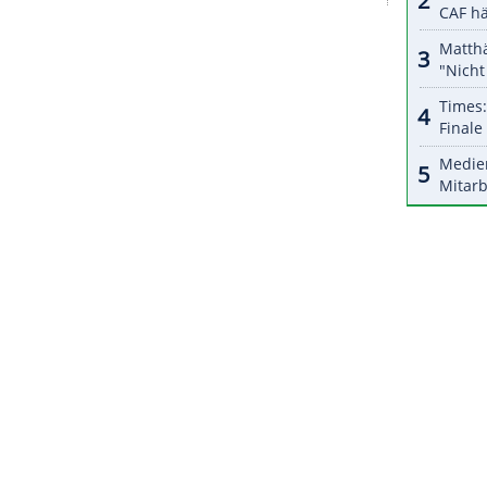
halte angezeigt werden. Damit können personenbezogene
r dazu in unseren Datenschutzhinweisen.
 deutlich unter dem Schnitt beim
en, wo insgesamt 804.659 Fans die 16 Spiele sahen
5 in Deutschland kamen 603.106 Besucher
ZURÜCK ZUR STARTS