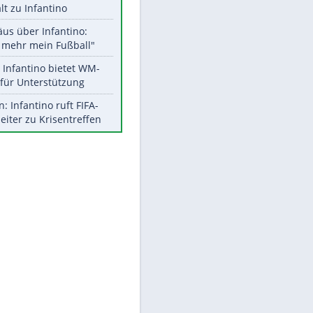
Aktuelle Ergebnisse, Tabellen
und Statistiken
Meistgelesen
"Infanti-No Go":
Pressestimmen zum Verbleib
des FIFA-Chefs
EITE
UEFA hält an FIFA-Boykott fest -
CAF hält zu Infantino
Matthäus über Infantino:
"Nicht mehr mein Fußball"