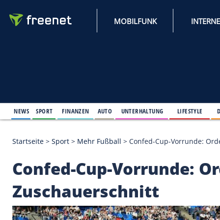
MOBILFUNK
NEWS
SPORT
FINANZEN
AUTO
UNTERHALTUNG
L
Startseite
>
Sport
>
Mehr Fußball
>
Confed-Cup-Vorr
Confed-Cup-Vorrunde