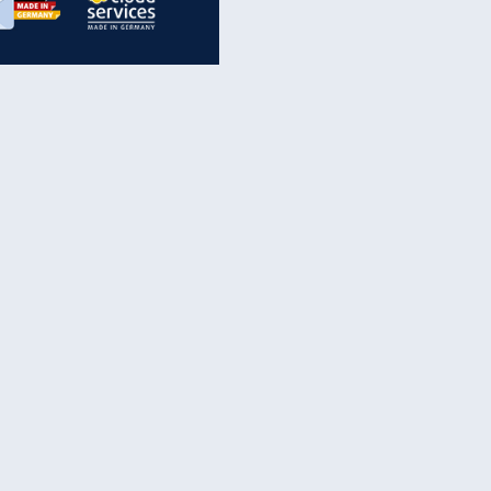
inanzen & Produkte
iscounter-Angebote
Online-Sicherheit
reenet Cloud
Ratenkredit
reenet Mail
Brutto-Netto-Rechner
reenet Webhosting
Rentenrechner
fz-Versicherung
TV-Vergleich