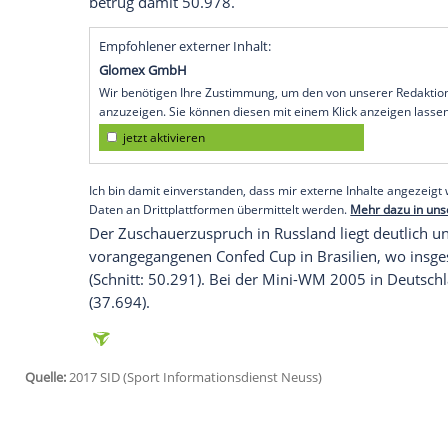
Sotschi
(SID) - Der
Zuschauerzuspruch
in
Angaben zufolge recht ordentlich. Wie d
Gruppenphase
mitteilte, besuchten insge
Städten, das entspricht einem Schnitt v
73,5 Prozent.
Die Angaben der
FIFA
wirkten bei einige
wo die deutsche Nationalmannschaft gege
es viele leere Plätze. Die Gesamtkapazitä
Sotschi
für zwölf Begegnungen lag bei 6
betrug damit 50.978.
Empfohlener externer Inhalt:
Glomex GmbH
Wir benötigen Ihre Zustimmung, um den von un
anzuzeigen. Sie können diesen mit einem Klick a
jetzt aktivieren