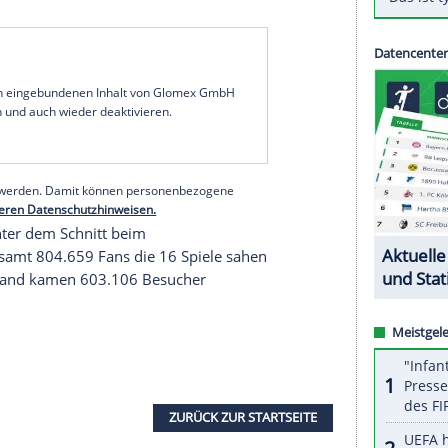
 der
Vorrunde
des
Confed Cup
war offiziellen
er
Weltverband
FIFA
nach Abschluss der
samt 449.599 Fans die zwölf Spiele in vier
on 37.467 Zuschauern und einer Auslastung von
n Spielen jedoch geschönt. Besonders in
Sotschi
,
n Australien (3:2) und Kamerun (3:1) antrat, gab
t der Stadien in St. Petersburg, Moskau, Kasan und
11.733. Der höchstmögliche
Zuschauerschnitt
serer Redaktion eingebundenen Inhalt von Glomex GmbH
nzeigen lassen und auch wieder deaktivieren.