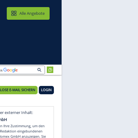
MAIL & CLOUD
Alle Angebote
KOSTENLOSE E-MAIL SICHERN
LOGIN
Video
Empfohlener externer Inhalt: