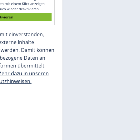
Glomex GmbH
Wir benötigen Ihre Zustimmung, um den
von unserer Redaktion eingebundenen
Inhalt von Glomex GmbH anzuzeigen. Sie
können diesen mit einem Klick anzeigen
lassen und auch wieder deaktivieren.
jetzt aktivieren
Ich bin damit einverstanden,
dass mir externe Inhalte
angezeigt werden. Damit können
personenbezogene Daten an
Drittplattformen übermittelt
werden.
Mehr dazu in unseren
Datenschutzhinweisen.