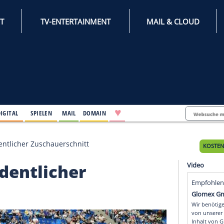
INTERNET
TV-ENTERTAINMENT
♥
IFESTYLE
DIGITAL
SPIELEN
MAIL
DOMAIN
unde: Ordentlicher Zuschauerschnitt
: Ordentlicher