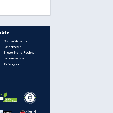
Times: Infantino bietet WM-
Finale für Unterstützung
Medien: Infantino ruft FIFA-
Mitarbeiter zu Krisentreffen