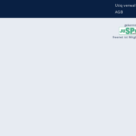
Services
Börse
Jobbörse
Spritpreis aktuell
Wetter
Ferientermine
Partnersuche
Online Angebote
freenet Mobilfunk
freenet Video