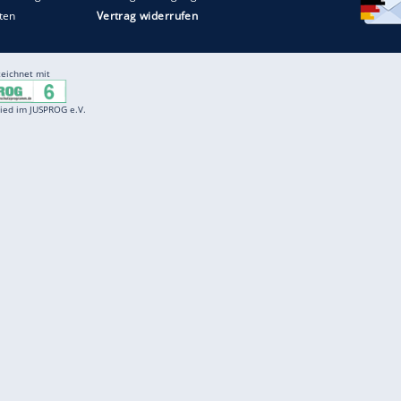
Entertainment
F
Cartoons
Spiele
D
Einbürgerungstest
Videos
f
Führerscheintest
Wissens-Quiz
f
Promi-Quiz
Witze
f
K
freenet
Kundenservice
Gender-Hinweis