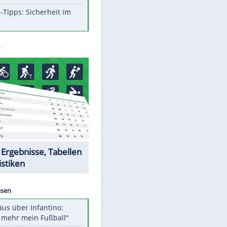
Aufruhr!
Was bei der Vogelfütterung
wirklich sinnvoll ist
Die schlimmsten Bad Boys der
Sportwelt
Im Zeitraffer: Die Entwicklung
des Lenkrades
So sollte man Ohren auf keinen
Fall reinigen
Experten-Tipps: Sicherheit im
Internet
Datencenter