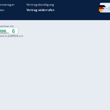
Entertainment
F
Cartoons
Spiele
D
Einbürgerungstest
Videos
f
Führerscheintest
Wissens-Quiz
f
Promi-Quiz
Witze
f
K
freenet