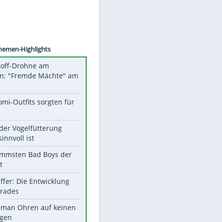
©
SID
Unsere Themen-Highlights
Sprengstoff-Drohne am
Flughafen: "Fremde Mächte" am
Werk?
Diese Promi-Outfits sorgten für