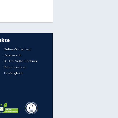
Die spektakulärsten Handball-
Bilder
DFB: Ermittlungen im "Fall
Freigang" dauern noch an
"Sehr hohe Qualität":
EITE
Lewandowski mit Doppelpack