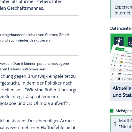
he Politiker vor sportlichem
Ehrgeiz
nicht: Mit 60
Vizepräsident
Ronnie Brunswijk
im CONCACAF-
er
in einem internationalen Vereins-Wettbewerb
tspräsident
Chandrikapersad Santokhi
stellte den
ne (Nord- und
Mittelamerika
sowie
Karibik
) zur
 seines Vereins Inter Moengotapoe l in der
Olimpia aus
Honduras
auf.
egegnung als Inter-Kapitän - mit der symbolischen
 an der Seite seines Sohnes Damian dürfte
nen Qualitäten als Stürmer stehen: Inter
s schillernden Geschäftsmannes.
serer Redaktion eingebundenen Inhalt von Glomex GmbH
nzeigen lassen und auch wieder deaktivieren.