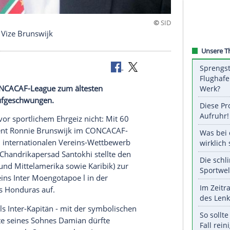
r Surinams Vize Brunswijk
k
in der CONCACAF-League zum ältesten
ettbewerb aufgeschwungen.