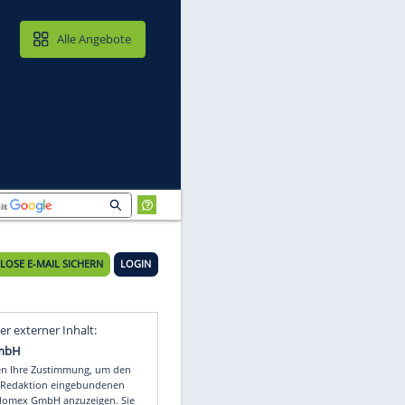
MAIL & CLOUD
Alle Angebote
swijk
KOSTENLOSE E-MAIL SICHERN
LOGIN
Video
Empfohlener externer Inhalt: