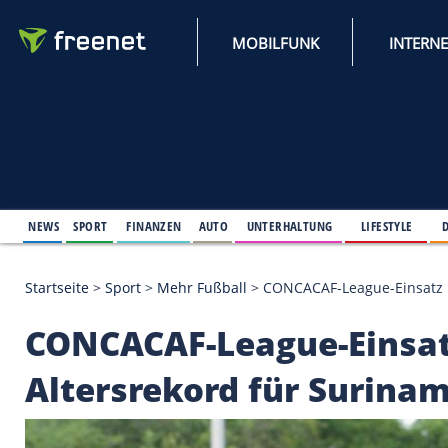
MOBILFUNK
NEWS
SPORT
FINANZEN
AUTO
UNTERHALTUNG
L
Startseite
>
Sport
>
Mehr Fußball
>
CONCACAF-League
CONCACAF-League-Ei