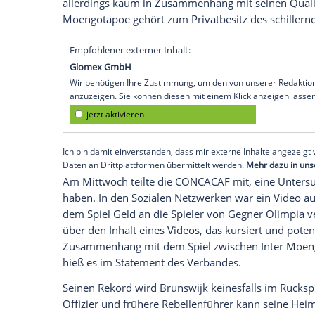
Paramaribo
(SID) - Alter schützt auch ho
Jahren und 198 Tagen hat sich
Surinams
League-Achtelfinale zum ältesten
Fußball
aufgeschwungen. Der
Vertreter
von
Staa
Rekord
im
Gegenstück
der CONCACAF-Zo
Europa League
bei der 0:6-Hinspielpleite
Landeshauptstadt
Paramaribo
gegen CD 
Brunswijks
54-minütiger Einsatz in der B
Rückennummer
61 für sein
Geburtsjahr
-
allerdings kaum in Zusammenhang mit sei
Moengotapoe gehört zum
Privatbesitz
de
Empfohlener externer Inhalt:
Glomex GmbH
Wir benötigen Ihre Zustimmung, um den von un
anzuzeigen. Sie können diesen mit einem Klick a