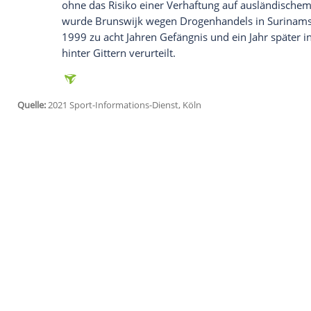
jetzt aktivieren
Ich bin damit einverstanden, dass mir externe In
Daten an Drittplattformen übermittelt werden.
Meh
Am Mittwoch teilte die CONCACAF mit, 
haben. In den Sozialen Netzwerken war ei
dem Spiel Geld an die Spieler von Gegner 
über den Inhalt eines Videos, das kursier
Zusammenhang mit dem Spiel zwischen I
hieß es im Statement des Verbandes.
Seinen
Rekord
wird
Brunswijk
keinesfall
Offizier und frühere Rebellenführer kan
ohne das Risiko einer
Verhaftung
auf aus
wurde
Brunswijk
wegen Drogenhandels 
1999 zu acht Jahren Gefängnis und ein Ja