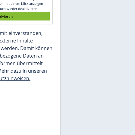
Glomex GmbH
Wir benötigen Ihre Zustimmung, um den
von unserer Redaktion eingebundenen
Inhalt von Glomex GmbH anzuzeigen. Sie
können diesen mit einem Klick anzeigen
lassen und auch wieder deaktivieren.
jetzt aktivieren
Ich bin damit einverstanden,
dass mir externe Inhalte
angezeigt werden. Damit können
personenbezogene Daten an
Drittplattformen übermittelt
werden.
Mehr dazu in unseren
Datenschutzhinweisen.