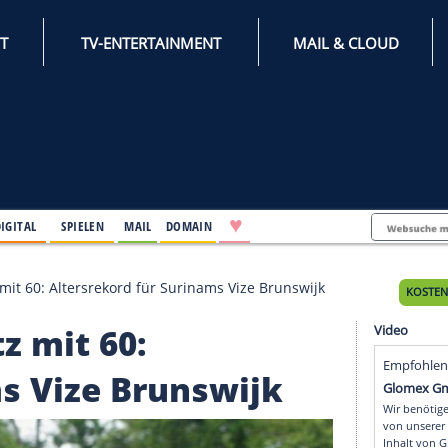
INTERNET
TV-ENTERTAINMENT
♥
IFESTYLE
DIGITAL
SPIELEN
MAIL
DOMAIN
-Einsatz mit 60: Altersrekord für Surinams Vize Brun
nsatz mit 60: