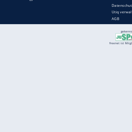
Services
Börse
Jobbörse
Spritpreis aktuell
Wetter
Ferientermine
Partnersuche
Online Angebote