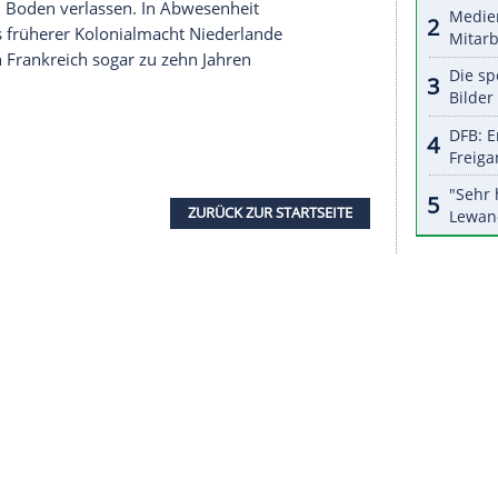
halte angezeigt werden. Damit können personenbezogene
r dazu in unseren Datenschutzhinweisen.
eine
Untersuchung
gegen
Brunswijk
eingeleitet zu
n Video aufgetaucht, in dem der Politiker nach
Olimpia verteilen soll. "Wir sind äußerst besorgt
t und potenzielle Integritätsprobleme im
nter Moengotapoe und CD Olimpia aufwirft",
s im
Rückspiel
ausbauen. Der ehemaliger Armee-
n seine Heimat wegen mehrerer Haftbefehle nicht
ländischem Boden verlassen. In
Abwesenheit
in
Surinams
früherer
Kolonialmacht
Niederlande
hr später in
Frankreich
sogar zu zehn Jahren