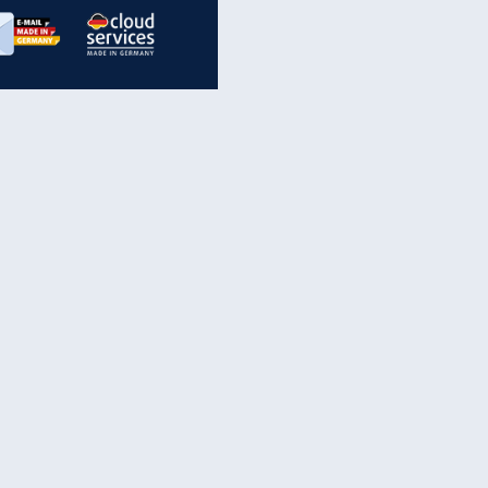
inanzen & Produkte
iscounter-Angebote
Online-Sicherheit
reenet Cloud
Ratenkredit
reenet Mail
Brutto-Netto-Rechner
reenet Webhosting
Rentenrechner
fz-Versicherung
TV-Vergleich