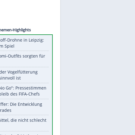
©
SID
Unsere Themen-Highlights
Sprengstoff-Drohne in Leipzig:
Semtex im Spiel
Diese Promi-Outfits sorgten für
Aufruhr!