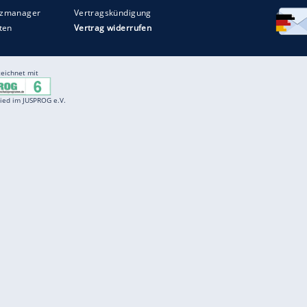
Entertainment
F
Cartoons
Spiele
D
Einbürgerungstest
Videos
f
Führerscheintest
Wissens-Quiz
f
Promi-Quiz
Witze
f
K
freenet