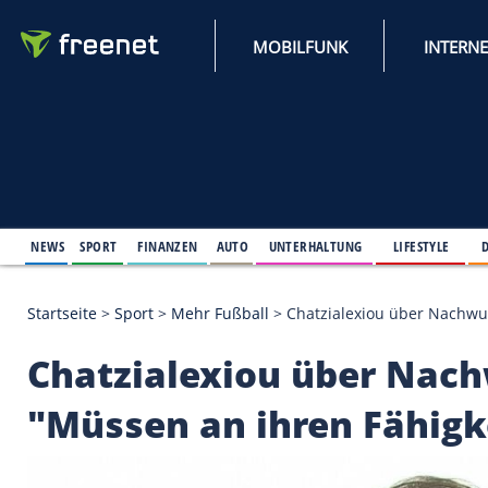
MOBILFUNK
NEWS
SPORT
FINANZEN
AUTO
UNTERHALTUNG
L
Startseite
>
Sport
>
Mehr Fußball
>
Chatzialexiou üb
Chatzialexiou über