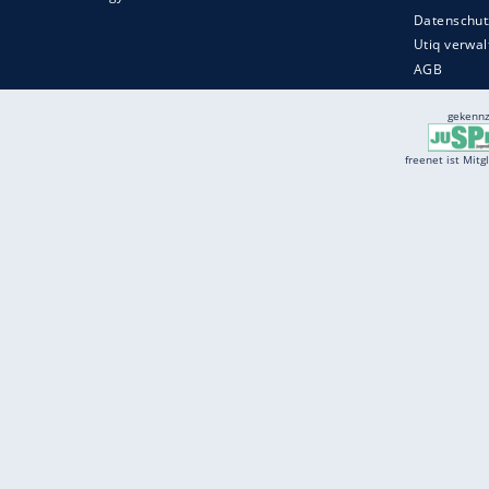
Services
Börse
Jobbörse
Spritpreis aktuell
Wetter
Ferientermine
Partnersuche
Online Angebote