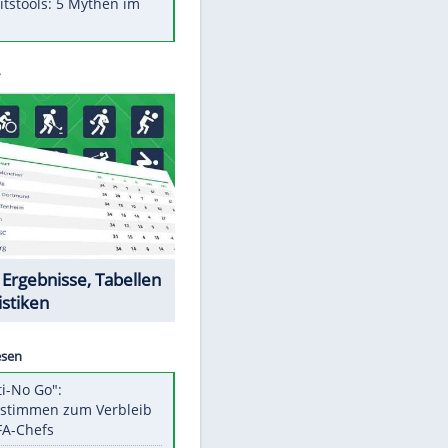
Was bei der Vogelfütterung
wirklich sinnvoll ist
"Infanti-No Go": Pressestimmen
zum Verbleib des FIFA-Chefs
Im Zeitraffer: Die Entwicklung
des Lenkrades
Lebensmittel, die nicht schlecht
werden
Sicherheitstools: 5 Mythen im
Check
Datencenter