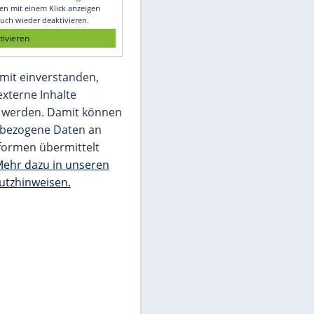
Glomex GmbH
Wir benötigen Ihre Zustimmung, um den
von unserer Redaktion eingebundenen
Inhalt von Glomex GmbH anzuzeigen. Sie
können diesen mit einem Klick anzeigen
lassen und auch wieder deaktivieren.
jetzt aktivieren
Ich bin damit einverstanden,
dass mir externe Inhalte
angezeigt werden. Damit können
personenbezogene Daten an
Drittplattformen übermittelt
werden.
Mehr dazu in unseren
Datenschutzhinweisen.