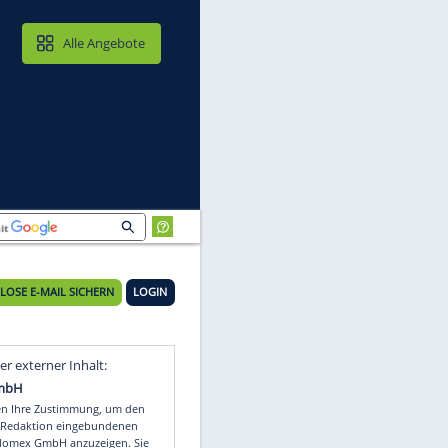
MAIL & CLOUD
Alle Angebote
en"
KOSTENLOSE E-MAIL SICHERN
LOGIN
Video
Empfohlener externer Inhalt: