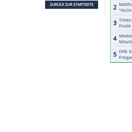
halte angezeigt werden. Damit können personenbezogene
r dazu in unseren Datenschutzhinweisen.
is dabei, erhalten aber kaum Spielpraxis, weil die
rallel stattfinden", sagte Chatzialexiou, der
war einer der größten Fehler, dass es seit 2014
Mannschaft zu haben, in der Nachwuchsspieler auf
ZURÜCK ZUR STARTS