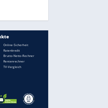
Times: Infantino bietet WM-
Finale für Unterstützung
Medien: Infantino ruft FIFA-
Mitarbeiter zu Krisentreffen
DFB: Ermittlungen im "Fall
Freigang" dauern noch an