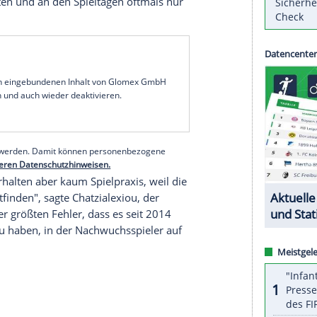
r Leiter der
Nationalmannschaften
beim Deutschen
um die Förderung deutscher Talente. "Wenn es zu
ließlich auf die Qualität und nicht auf die
pieler in die erste Elf zu bekommen, müssen wir
tzialexiou der
Funke Mediengruppe
: "Der
, sehr wichtiger - in dem uns momentan viele
 im kicker mit Blick auf die Entwicklung der
chlagen. Als möglichen Grund führte er nun an,
zeiten erhalten und an den Spieltagen oftmals nur
serer Redaktion eingebundenen Inhalt von Glomex GmbH
nzeigen lassen und auch wieder deaktivieren.