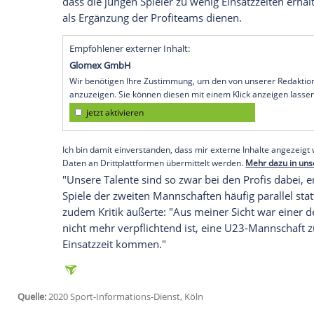
Köln
(SID) - Joti Chatzialexiou, Sportliche
Fußball-Bund (
DFB
), sorgt sich weiter 
den Profis geht, achtet ein Trainer aussch
Nationalität. Um wieder mehr deutsche S
an ihren Fähigkeiten arbeiten", sagte Cha
Übergangsbereich ist ein sehr spezieller
Talente verloren gehen."
Bereits im September hatte Chatzialexiou
deutschen Nachwuchsfußballer Alarm ges
dass die jungen Spieler zu wenig Einsatz
als Ergänzung der Profiteams dienen.
Empfohlener externer Inhalt:
Glomex GmbH
Wir benötigen Ihre Zustimmung, um den von un
anzuzeigen. Sie können diesen mit einem Klick a