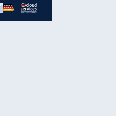
inanzen & Produkte
iscounter-Angebote
Online-Sicherheit
reenet Cloud
Ratenkredit
reenet Mail
Brutto-Netto-Rechner
reenet Webhosting
Rentenrechner
fz-Versicherung
TV-Vergleich