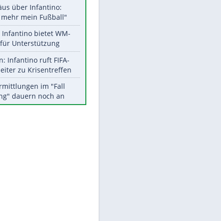
Aktuelle Ergebnisse, Tabellen
und Statistiken
Meistgelesen
"Infanti-No Go":
Pressestimmen zum Verbleib
des FIFA-Chefs
Matthäus über Infantino:
EITE
"Nicht mehr mein Fußball"