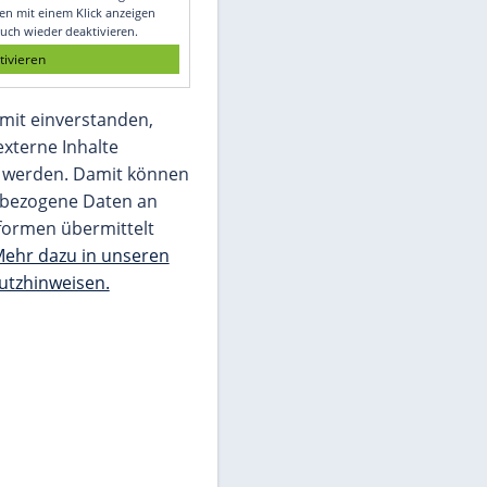
Glomex GmbH
Wir benötigen Ihre Zustimmung, um den
von unserer Redaktion eingebundenen
Inhalt von Glomex GmbH anzuzeigen. Sie
können diesen mit einem Klick anzeigen
lassen und auch wieder deaktivieren.
jetzt aktivieren
Ich bin damit einverstanden,
dass mir externe Inhalte
angezeigt werden. Damit können
personenbezogene Daten an
Drittplattformen übermittelt
werden.
Mehr dazu in unseren
Datenschutzhinweisen.