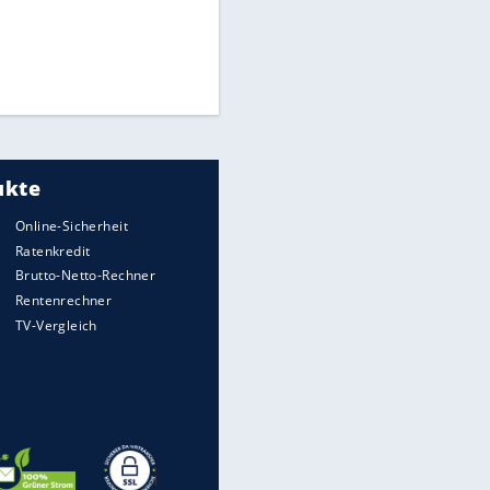
Times: Infantino bietet WM-
Finale für Unterstützung
Millionendeal perfekt:
Diomande wechselt nach
Madrid
Torlos gegen Kaiserslautern:
Stotterstart von Wolfsburg