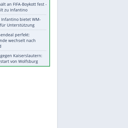
Aktuelle Ergebnisse, Tabellen
und Statistiken
Meistgelesen
"Infanti-No Go":
Pressestimmen zum Verbleib
des FIFA-Chefs
UEFA hält an FIFA-Boykott fest -
CAF hält zu Infantino