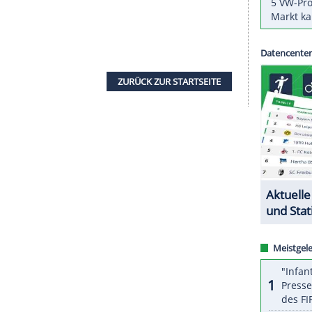
 so einem großen Fußballverein nicht mehr
der Lage bist, auch beide Augen zwischendurch
ntik zu erhalten, nicht zu tief tauchen", sagte
t.
Die Toten Hosen
ein, für den Besuch von
on mal gegen seine Klimaschutz-Vorsätze zu
pensationszahlung für sich zu rechtfertigen: "Ich
 Welt zu retten. Klar ist das ein Selbstbeschiss.
as Leben ohne Widerspruch funktioniert überhaupt
ZURÜCK ZUR STARTS