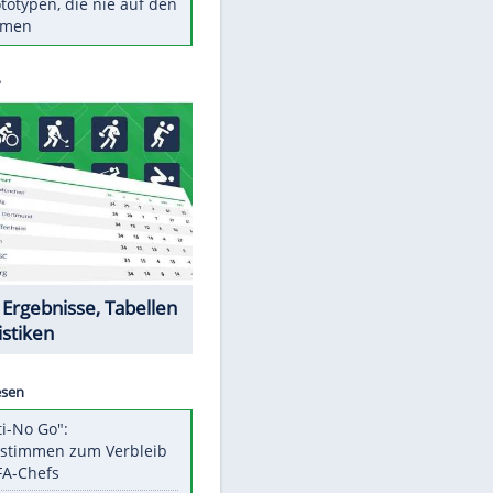
Diese TV-Legenden sind bis
heute unvergessen
Woran man Menschen mit
niedrigem EQ erkennt
Torlos gegen Kaiserslautern:
Stotterstart von Wolfsburg
Ist ein Vulkanausbruch in
Deutschland möglich?
5 VW-Prototypen, die nie auf den
Markt kamen
Datencenter
EITE