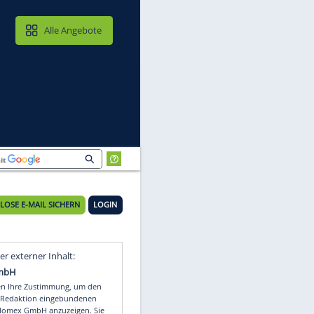
MAIL & CLOUD
Alle Angebote
ken"
KOSTENLOSE E-MAIL SICHERN
LOGIN
:
Video
Empfohlener externer Inhalt: