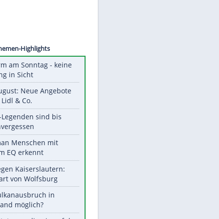
©
SID
Unsere Themen-Highlights
Hitzealarm am Sonntag - keine
Abkühlung in Sicht
Ab 10. August: Neue Angebote
bei ALDI, Lidl & Co.