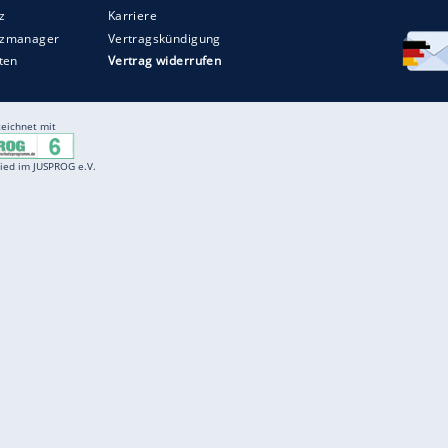
Entertainment
F
Cartoons
Spiele
D
Einbürgerungstest
Videos
f
Führerscheintest
Wissens-Quiz
f
Promi-Quiz
Witze
f
K
freenet