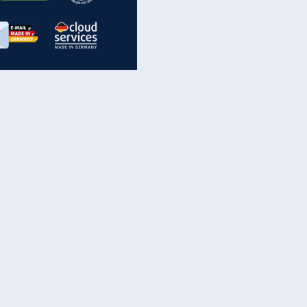
inanzen & Produkte
iscounter-Angebote
Online-Sicherheit
reenet Cloud
Ratenkredit
reenet Mail
Brutto-Netto-Rechner
reenet Webhosting
Rentenrechner
fz-Versicherung
TV-Vergleich