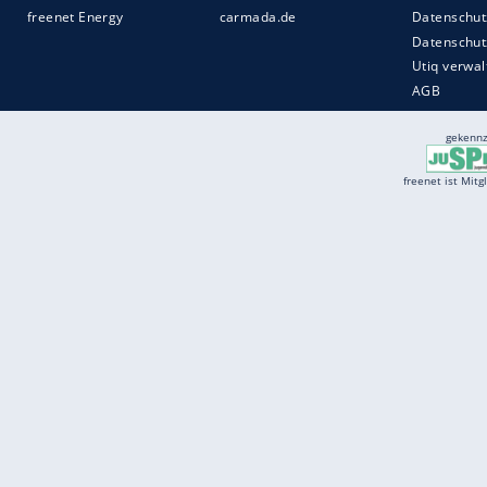
Services
Börse
Jobbörse
Spritpreis aktuell
Wetter
Ferientermine
Partnersuche
Online Angebote