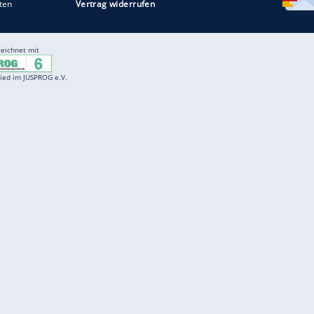
Entertainment
F
Cartoons
Spiele
D
Einbürgerungstest
Videos
f
Führerscheintest
Wissens-Quiz
f
Promi-Quiz
Witze
f
K
freenet
Kundenservice
Gender-Hinweis