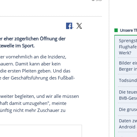
esichts der eher zögerlichen
Öffnung
der
glichen
Pleitewelle
im Sport.
e
Leben
weiter vornehmlich an die
Inzidenz
,
 5000 Zuschauern. Damit kann aber kein