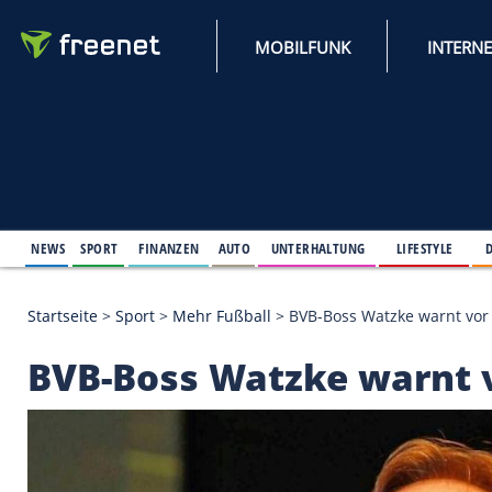
MOBILFUNK
NEWS
SPORT
FINANZEN
AUTO
UNTERHALTUNG
L
Startseite
>
Sport
>
Mehr Fußball
>
BVB-Boss Watzke
BVB-Boss Watzke war