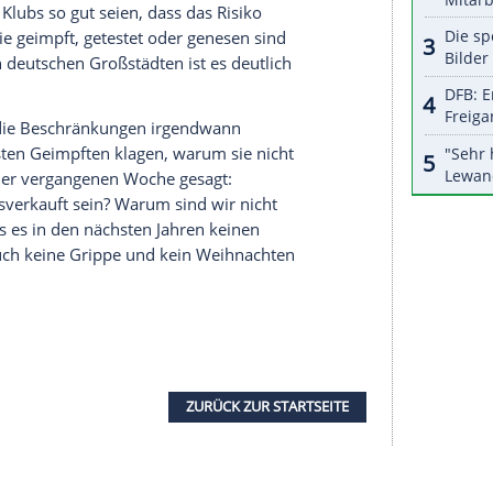
fassenden
Signal Iduna Park
derzeit bei jedem
ie Einbußen sind immens. Das können wir nicht
rzahl
auf 25.000 bei Sportveranstaltungen durch
ie Politik hatte am Dienstag grünes Licht für eine
Saison gegeben.
Auslastung
von 50 Prozent erlaubt, die
elt. Ins
Stadion
dürfen nur geimpfte, genesene
en mittelfristig wieder steigen, aber wegen der
ischer Fälle hoffentlich sehr gering sein", betonte
nzepte der Klubs so gut seien, dass das Risiko
enschen, die geimpft, getestet oder genesen sind
ielen Parks in deutschen Großstädten ist es deutlich