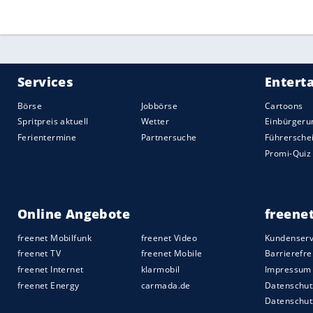
voller als bei Fußballspielen."
Schon zuletzt hatte der BVB-Boss anged
aufgehoben werden müssten. "Was ist, w
ins
Stadion
dürfen?", hatte der BVB-Boss
"Warum soll ein
Stadion
nur mit Geimpfte
bereit, das wieder zuzulassen? Wer glaub
einzigen COVID-Fall mehr gibt? Dann gib
mehr."
Quelle:
2021 Sport-Informations-Dienst, Köln