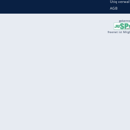
Services
Börse
Jobbörse
Spritpreis aktuell
Wetter
Ferientermine
Partnersuche
Online Angebote
freenet Mobilfunk
freenet Video