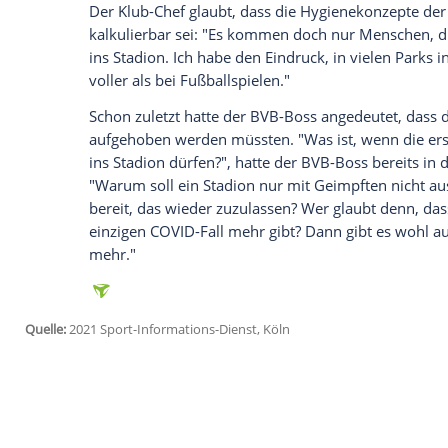
Die
Westfalen
verlieren im 81.000 Fans 
Geisterspiel
rund vier Millionen Euro: "D
noch mal schaffen."
Watzke hatte die Deckelung der
Zuschaue
die Politik als "willkürlich" bezeichnet. D
Zuschauer-Rückkehr in der kommenden 
Demnach ist pro
Stadion
eine maximale
Zuschauerzahl
ist aber bei 25.000 gedeck
oder getestete Fans. "Die
Inzidenzen
werd
großen
Zahl
Geimpfter wird die
Zahl
klin
Watzke.
Der Klub-Chef glaubt, dass die Hygieneko
kalkulierbar sei: "Es kommen doch nur M
ins
Stadion
. Ich habe den
Eindruck
, in v