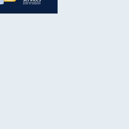
inanzen & Produkte
iscounter-Angebote
Online-Sicherheit
reenet Cloud
Ratenkredit
reenet Mail
Brutto-Netto-Rechner
reenet Webhosting
Rentenrechner
fz-Versicherung
TV-Vergleich