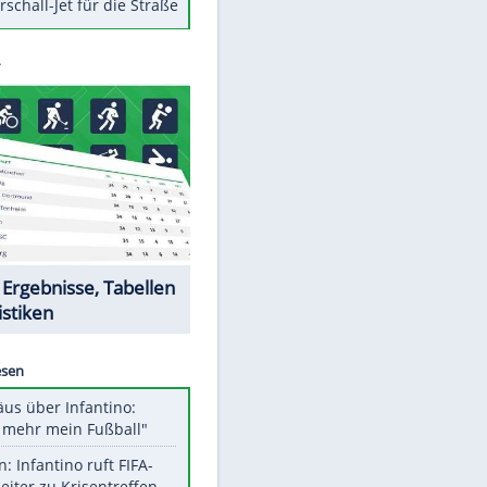
Berger im Wandel der Zeit
Todsünden im Restaurant
Die teuersten Neuzugänge der
BVB-Geschichte
Die gruseligsten Ort der Welt
Daten zwischen Windows und
Android austauschen
Ein Hyperschall-Jet für die Straße
Datencenter