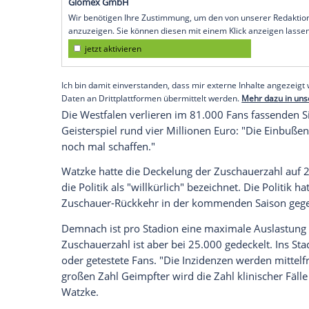
Bundesligist
dieses Jahr mehr leben, es 
längst nicht nur im Fußball", äußerte de
Bundesligisten
Borussia Dortmund
in de
Corona werde "uns auch in den kommende
lernen, als hoffentlich weitgehend geim
Watzke. Der 62-Jährige hat große
Beden
Sportveranstaltungen zugelassen werden
Empfohlener externer Inhalt:
Glomex GmbH
Wir benötigen Ihre Zustimmung, um den von un
anzuzeigen. Sie können diesen mit einem Klick a
jetzt aktivieren
Ich bin damit einverstanden, dass mir externe In
Daten an Drittplattformen übermittelt werden.
Meh