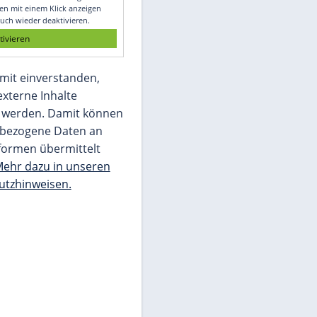
Glomex GmbH
Wir benötigen Ihre Zustimmung, um den
von unserer Redaktion eingebundenen
Inhalt von Glomex GmbH anzuzeigen. Sie
können diesen mit einem Klick anzeigen
lassen und auch wieder deaktivieren.
jetzt aktivieren
Ich bin damit einverstanden,
dass mir externe Inhalte
angezeigt werden. Damit können
personenbezogene Daten an
Drittplattformen übermittelt
werden.
Mehr dazu in unseren
Datenschutzhinweisen.