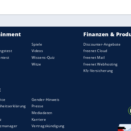
eutet, dass die Beschränkungen irgendwann
enn die ersten Geimpften klagen, warum sie nicht
 bereits in der vergangenen Woche gesagt:
n nicht ausverkauft sein? Warum sind wir nicht
t denn, dass es in den nächsten Jahren keinen
t es wohl auch keine
Grippe
und kein
Weihnachten
ZURÜCK ZUR STARTS