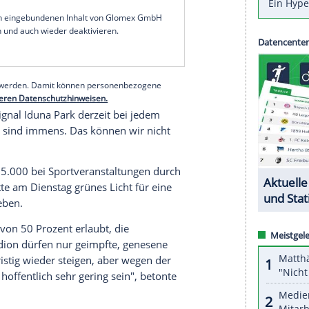
würde dann die ersten Pleiten geben. Und das
r Vorsitzende der
Geschäftsführung
des Fußball-
r
WAZ
.
n Jahren weiter begleiten, und wir alle müssen
pfte Gesellschaft damit umzugehen", meinte
ken
, wenn künftig nicht mehr
Zuschauer
zu
.
serer Redaktion eingebundenen Inhalt von Glomex GmbH
nzeigen lassen und auch wieder deaktivieren.
halte angezeigt werden. Damit können personenbezogene
r dazu in unseren Datenschutzhinweisen.