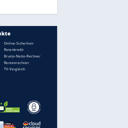
DFB: Ermittlungen im "Fall
Freigang" dauern noch an
"Sehr hohe Qualität":
Lewandowski mit Doppelpack
EITE