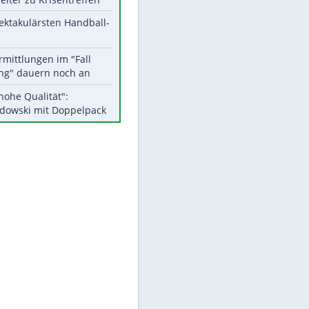
Aktuelle Ergebnisse, Tabellen
und Statistiken
Meistgelesen
Matthäus über Infantino:
"Nicht mehr mein Fußball"
Medien: Infantino ruft FIFA-
Mitarbeiter zu Krisentreffen
Die spektakulärsten Handball-
Bilder