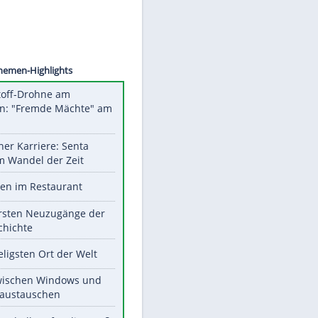
©
SID
Unsere Themen-Highlights
Sprengstoff-Drohne am
Flughafen: "Fremde Mächte" am
Werk?
Bilder einer Karriere: Senta