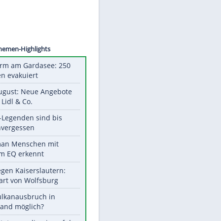
©
SID
Unsere Themen-Highlights
Feueralarm am Gardasee: 250
Menschen evakuiert
Ab 10. August: Neue Angebote
bei ALDI, Lidl & Co.