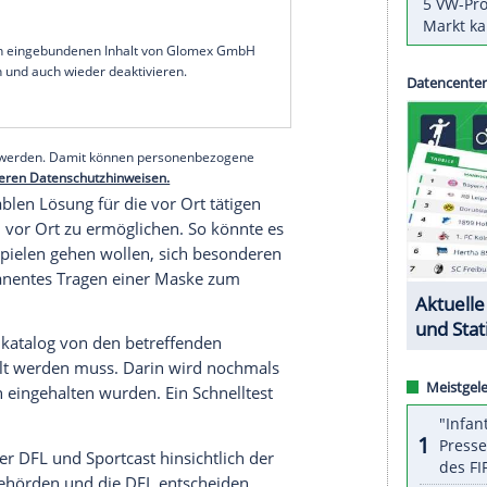
eigenden
Fallzahlen
vor allem in den größeren
tte es im kicker einen Bericht über mögliche
ng der übertragenden Sender, vor allem des Abo-
r auch im Radio, gegeben.
Entwicklung auch in
Deutschland
befasst sich die
ieb' derzeit intensiv mit dem Ablauf bezüglich der
en Arbeitsschutz-Konzept berücksichtigten
 die
Deutsche Fußball Liga
(
DFL
) auf Anfrage mit.
serer Redaktion eingebundenen Inhalt von Glomex GmbH
nzeigen lassen und auch wieder deaktivieren.