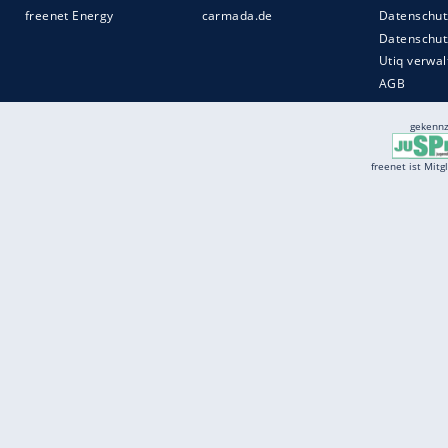
Services
Börse
Jobbörse
Spritpreis aktuell
Wetter
Ferientermine
Partnersuche
Online Angebote