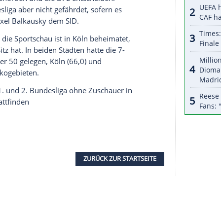
halte angezeigt werden. Damit können personenbezogene
r dazu in unseren Datenschutzhinweisen.
h praktikablen Lösung für die vor Ort tätigen
in Arbeiten vor Ort zu ermöglichen. So könnte es
ten zu den Spielen gehen wollen, sich besonderen
en (permanentes Tragen einer Maske zum
eller Fragenkatalog von den betreffenden
n, ausgefüllt werden muss. Darin wird nochmals
ygieneregeln eingehalten wurden. Ein
Schnelltest
ngedacht.
ausch mit der
DFL
und Sportcast hinsichtlich der
, wie die Behörden und die
DFL
entscheiden.
all-Bundesliga aber nicht gefährdet, sofern es
oordinator Axel Balkausky dem SID.