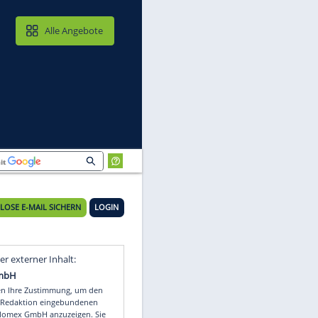
MAIL & CLOUD
Alle Angebote
KOSTENLOSE E-MAIL SICHERN
LOGIN
Video
Empfohlener externer Inhalt: