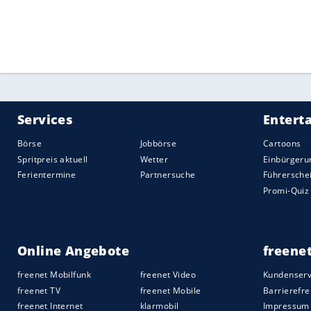
Der Hauptsitz von Sky ist in der Nähe vo
wo auch die DFL-Produktionsfirma Sportcas
Tages-Inzidenz in den vergangenen Tagen 
München (53,7) gehören wie viele Städte
Am Wochenende werden wohl etliche Spie
den Stadien aufgrund der hohen Infektio
Quelle:
2020 Sport-Informations-Dienst, Köln