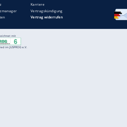
Entertainment
F
Cartoons
Spiele
D
Einbürgerungstest
Videos
f
Führerscheintest
Wissens-Quiz
f
Promi-Quiz
Witze
f
K
freenet