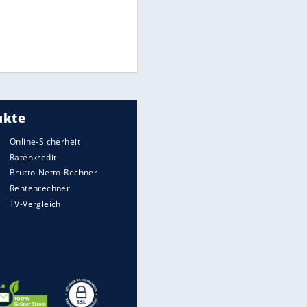
Times: Infantino bietet WM-
Finale für Unterstützung
Millionendeal perfekt:
Diomande wechselt nach
Madrid
Reese entschuldigt sich bei
Fans: "Tut mir aufrichtig leid"
EITE