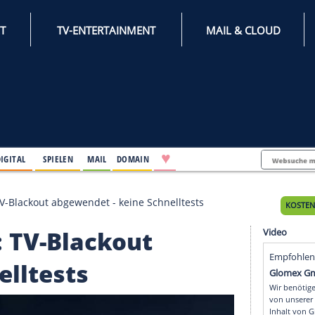
INTERNET
TV-ENTERTAINMENT
♥
IFESTYLE
DIGITAL
SPIELEN
MAIL
DOMAIN
enende: TV-Blackout abgewendet - keine Schnelltests
nde: TV-Blackout