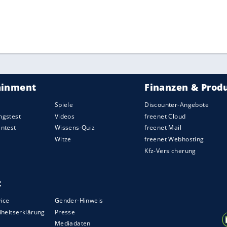
n München, die Sportschau ist in Köln beheimatet,
t ihren Sitz hat. In beiden Städten hatte die 7-
jeweils über 50 gelegen, Köln (66,0) und
 zu den Risikogebieten.
le in der 1. und 2. Bundesliga ohne Zuschauer in
nszahlen stattfinden
ZURÜCK ZUR STARTS