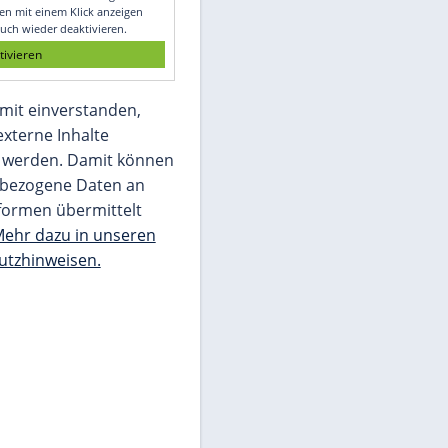
Glomex GmbH
Wir benötigen Ihre Zustimmung, um den
von unserer Redaktion eingebundenen
Inhalt von Glomex GmbH anzuzeigen. Sie
können diesen mit einem Klick anzeigen
lassen und auch wieder deaktivieren.
jetzt aktivieren
Ich bin damit einverstanden,
dass mir externe Inhalte
angezeigt werden. Damit können
personenbezogene Daten an
Drittplattformen übermittelt
werden.
Mehr dazu in unseren
Datenschutzhinweisen.