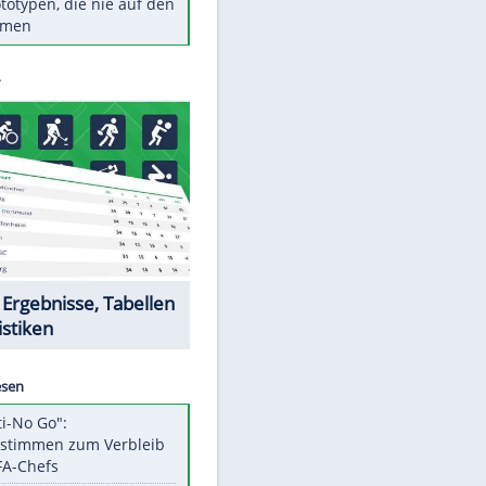
Diese TV-Legenden sind bis
heute unvergessen
Woran man Menschen mit
niedrigem EQ erkennt
Torlos gegen Kaiserslautern:
Stotterstart von Wolfsburg
Ist ein Vulkanausbruch in
Deutschland möglich?
5 VW-Prototypen, die nie auf den
Markt kamen
Datencenter