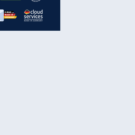
inanzen & Produkte
iscounter-Angebote
Online-Sicherheit
reenet Cloud
Ratenkredit
reenet Mail
Brutto-Netto-Rechner
reenet Webhosting
Rentenrechner
fz-Versicherung
TV-Vergleich