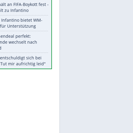
Aktuelle Ergebnisse, Tabellen
und Statistiken
Meistgelesen
"Infanti-No Go":
Pressestimmen zum Verbleib
des FIFA-Chefs
UEFA hält an FIFA-Boykott fest -
CAF hält zu Infantino