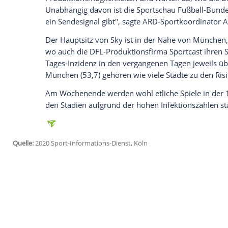
Ich bin damit einverstanden, dass mir externe In
Daten an Drittplattformen übermittelt werden.
Meh
Nach SID-Informationen werde derzeit nac
Journalisten und Techniker gesucht, um e
sein, dass Personen, die aus Risikogebie
Verhaltensmaßnahmen unterwerfen müss
Beispiel).
Außerdem könnte es sein, dass ein spezi
Personen, die aus Risikogebieten komme
nachfragt, ob die allgemein geltenden H
ist aber nach SID-Informationen nicht a
"Wir befinden uns derzeit in engem Aust
Produktionsmöglichkeiten und warten ab
Unabhängig davon ist die Sportschau Fußb
ein Sendesignal gibt", sagte ARD-Sportk