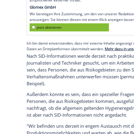
Frankfurt/Main
(SID) - Angesichts der st
Städten während der Corona-Pandemie ha
Auswirkungen auf die TV-Berichterstattu
Kanals Sky und der ARD-Sportschau, abe
"Angesichts der jüngsten pandemischen 
'Task Force Sportmedizin/Sonderspielbetr
Zulassung der im medizinisch-hygienisch
Personengruppen zu den Stadien", teilte
Empfohlener externer Inhalt:
Glomex GmbH
Wir benötigen Ihre Zustimmung, um den von un
anzuzeigen. Sie können diesen mit einem Klick a
jetzt aktivieren