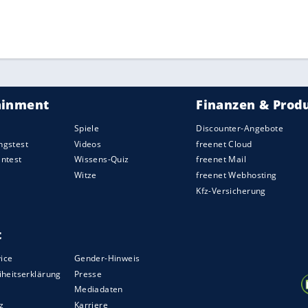
ein Ticket als Vize-Europameister bei der U21-EM
ZURÜCK ZUR STARTS