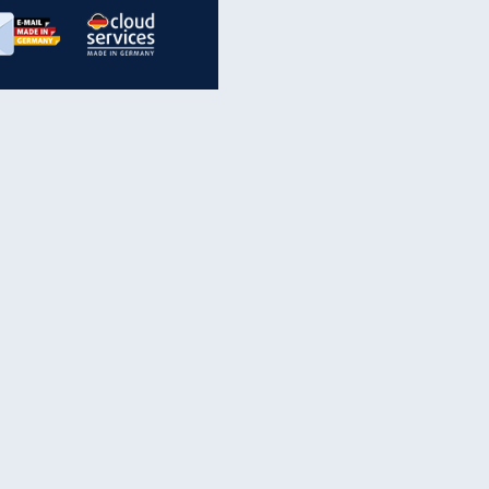
inanzen & Produkte
iscounter-Angebote
Online-Sicherheit
reenet Cloud
Ratenkredit
reenet Mail
Brutto-Netto-Rechner
reenet Webhosting
Rentenrechner
fz-Versicherung
TV-Vergleich