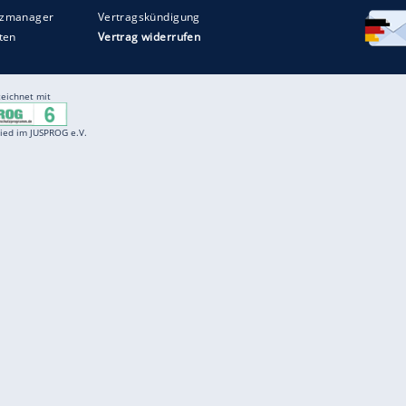
Entertainment
F
Cartoons
Spiele
D
Einbürgerungstest
Videos
f
Führerscheintest
Wissens-Quiz
f
Promi-Quiz
Witze
f
K
freenet