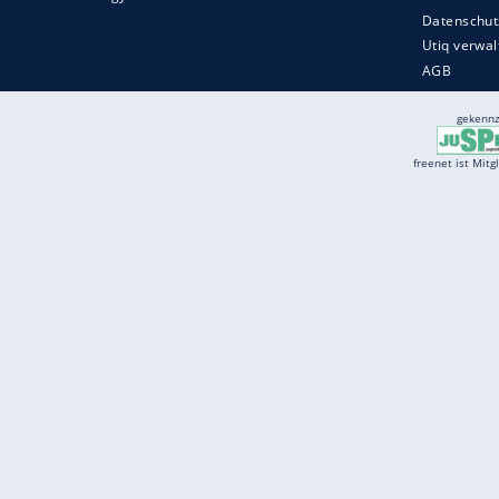
Services
Börse
Jobbörse
Spritpreis aktuell
Wetter
Ferientermine
Partnersuche
Online Angebote