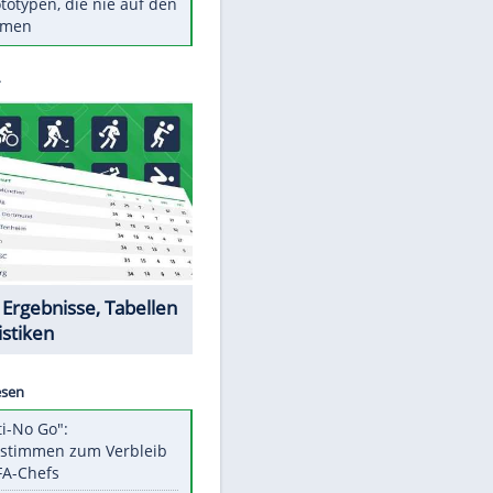
Diese TV-Legenden sind bis
heute unvergessen
Woran man Menschen mit
niedrigem EQ erkennt
Cottbus erkämpft Sieg gegen
Hannover
Ist ein Vulkanausbruch in
Deutschland möglich?
5 VW-Prototypen, die nie auf den
Markt kamen
Datencenter