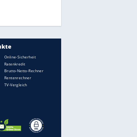
Times: Infantino bietet WM-
Finale für Unterstützung
FIFA stärkt Infantino - und holt
zum Rundumschlag aus
Torlos gegen Kaiserslautern:
Stotterstart von Wolfsburg
EITE