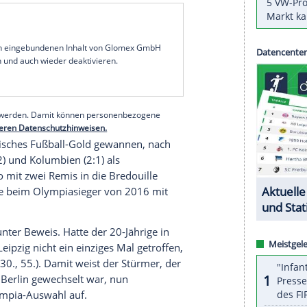
n zweimal
Matheus Cunha
: Dank tatkräftiger
a
hat
Brasiliens
Nachwuchs mit einem 3:0 (2:0)
gentinier auf den letzten Drücker das Ticket zu den
löst. Der Neu-Herthaner
Cunha
wurde mit fünf
merikanischen Qualifikationsturnier in
 sagte Hertha-Trainer
Jürgen Klinsmann
am
und mit viel Rückenwind zu uns. Er gibt uns
serer Redaktion eingebundenen Inhalt von Glomex GmbH
nzeigen lassen und auch wieder deaktivieren.