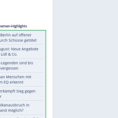
©
SID
Unsere Themen-Highlights
Mann in Berlin auf offener
Straße durch Schüsse getötet
Ab 10. August: Neue Angebote
bei ALDI, Lidl & Co.