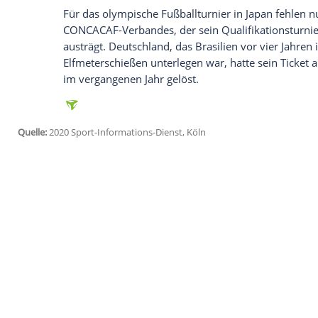
Ich bin damit einverstanden, dass mir externe In
Daten an Drittplattformen übermittelt werden.
Meh
Während die Argentinier, die 2004 und 
Erfolgen in der Vierer-Finalrunde gegen 
Turniersieger feststanden, hatte sich die
gebracht. Doch der Leverkusener Paulinh
seinem dritten Turniertor früh den Knote
Dann stellte
Cunha
einmal mehr seinen To
der Bundesliga-Hinrunde bei zehn Einsät
markierte er am Sonntag erneut zwei wich
in der Winterpause für rund 18 Millione
erstaunliche 14 Tore in 16 Spielen für
Bra
Für das olympische Fußballturnier in Jap
CONCACAF-Verbandes, der sein Qualifikat
austrägt. Deutschland, das
Brasilien
vor v