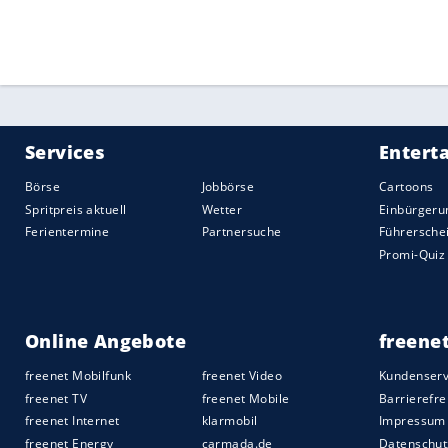
Elfmeterschießen unterlegen war, hatte s
im vergangenen Jahr gelöst.
Quelle:
2020 Sport-Informations-Dienst, Köln