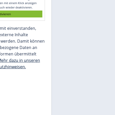
Glomex GmbH
Wir benötigen Ihre Zustimmung, um den
von unserer Redaktion eingebundenen
Inhalt von Glomex GmbH anzuzeigen. Sie
können diesen mit einem Klick anzeigen
lassen und auch wieder deaktivieren.
jetzt aktivieren
Ich bin damit einverstanden,
dass mir externe Inhalte
angezeigt werden. Damit können
personenbezogene Daten an
Drittplattformen übermittelt
werden.
Mehr dazu in unseren
Datenschutzhinweisen.