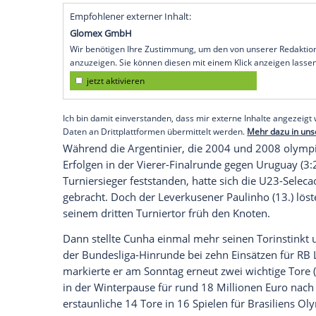
Bucaramanga (SID) - Erst Paulinho, dan
Schützenhilfe
aus der
Fußball-Bundeslig
gegen die bereits zuvor qualifizierten Ar
Olympischen Sommerspielen
in
Tokio
ge
Treffern gar Torschützenkönig beim süda
Kolumbien
.
"Wir freuen uns riesig auf ihn in
Berlin
",
Montag. "Er kommt in bester Verfassung 
offensiv noch mehr Optionen."
Empfohlener externer Inhalt:
Glomex GmbH
Wir benötigen Ihre Zustimmung, um den von un
anzuzeigen. Sie können diesen mit einem Klick a
jetzt aktivieren