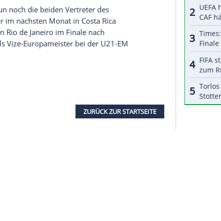
halte angezeigt werden. Damit können personenbezogene
r dazu in unseren Datenschutzhinweisen.
2008 olympisches Fußball-Gold gewannen, nach
Uruguay (3:2) und
Kolumbien
(2:1) als
 U23-Selecao mit zwei Remis in die Bredouille
o (13.) löste beim Olympiasieger von 2016 mit
n.
rinstinkt unter Beweis. Hatte der 20-Jährige in
zen für
RB Leipzig
nicht ein einziges Mal getroffen,
tige Tore (30., 55.). Damit weist der Stürmer, der
n Euro nach
Berlin
gewechselt war, nun
siliens
Olympia-Auswahl auf.
an fehlen nun noch die beiden Vertreter des
ionsturnier im nächsten Monat in Costa Rica
ier Jahren in Rio de Janeiro im Finale nach