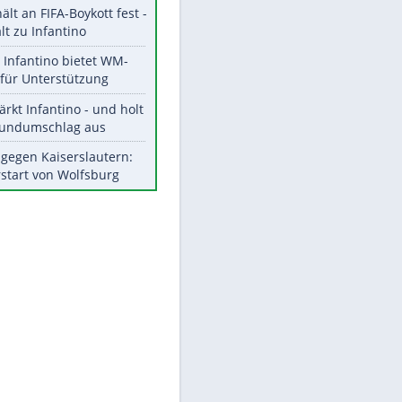
Aktuelle Ergebnisse, Tabellen
und Statistiken
Meistgelesen
"Infanti-No Go":
Pressestimmen zum Verbleib
des FIFA-Chefs
UEFA hält an FIFA-Boykott fest -
CAF hält zu Infantino