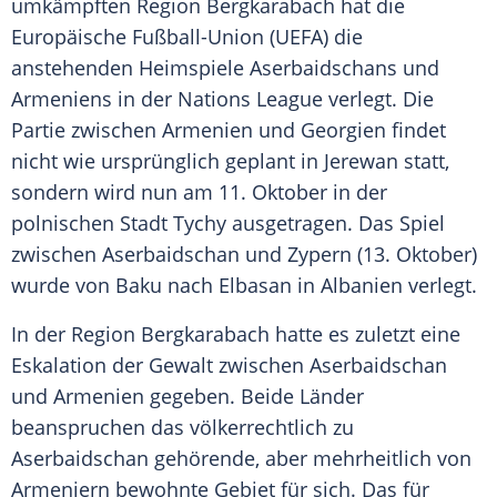
umkämpften Region
Bergkarabach
hat die
Europäische Fußball-Union
(
UEFA
) die
anstehenden Heimspiele
Aserbaidschans
und
Armeniens
in der Nations League verlegt. Die
Partie zwischen
Armenien
und
Georgien
findet
nicht wie ursprünglich geplant in Jerewan statt,
sondern wird nun am 11. Oktober in der
polnischen Stadt Tychy ausgetragen. Das Spiel
zwischen
Aserbaidschan
und Zypern (13. Oktober)
wurde von Baku nach Elbasan in
Albanien
verlegt.
In der Region
Bergkarabach
hatte es zuletzt eine
Eskalation der Gewalt zwischen
Aserbaidschan
und
Armenien
gegeben. Beide Länder
beanspruchen das völkerrechtlich zu
Aserbaidschan
gehörende, aber mehrheitlich von
Armeniern bewohnte Gebiet für sich. Das für