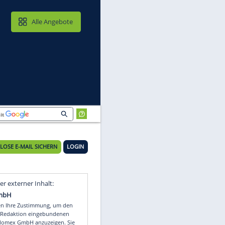
MAIL & CLOUD
Alle Angebote
KOSTENLOSE E-MAIL SICHERN
LOGIN
Video
Empfohlener externer Inhalt: