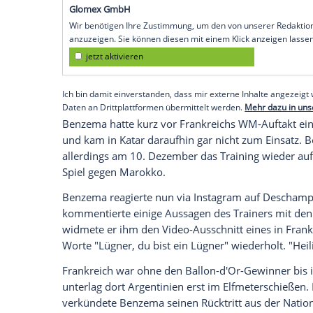
Nationalmannschaft
haben drei Monate sp
Jährige bezichtigte
Didier Deschamps
a
in einem
Interview
ausführlich auf Benz
zurückgeblickt hatte.
"Karim sagte mir selbst, dass er es nicht
Deschamps der Zeitung Le Parisien: "Es t
bedeutete. Er sagte mir: 'Es ist vorbei'."
Empfohlener externer Inhalt:
Glomex GmbH
Wir benötigen Ihre Zustimmung, um den von un
anzuzeigen. Sie können diesen mit einem Klick a
jetzt aktivieren
Ich bin damit einverstanden, dass mir externe In