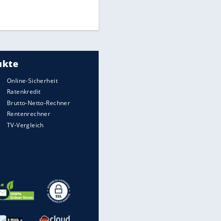
EITE
Times: Infantino bietet WM-
Finale für Unterstützung
Medien: Infantino ruft FIFA-
Mitarbeiter zu Krisentreffen