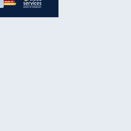
inanzen & Produkte
iscounter-Angebote
Online-Sicherheit
reenet Cloud
Ratenkredit
reenet Mail
Brutto-Netto-Rechner
reenet Webhosting
Rentenrechner
fz-Versicherung
TV-Vergleich