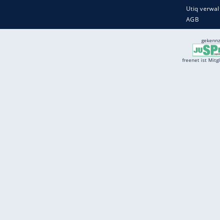
Services
Börse
Jobbörse
Spritpreis aktuell
Wetter
Ferientermine
Partnersuche
Online Angebote
freenet Mobilfunk
freenet Video