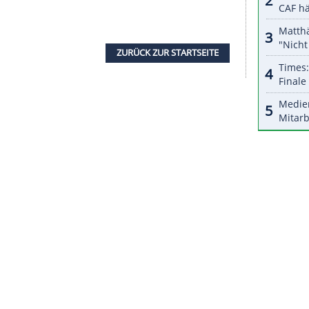
r dazu in unseren Datenschutzhinweisen.
uftakt eine Oberschenkel-Verletzung erlitten
m Einsatz. Bei seinem
Klub
Real Madrid
nahm er
 wieder auf, vier Tage vor
Frankreichs
Halbfinal-
 Deschamps'
Interview
. Der Angreifer
ers
mit den Worten "welch eine Frechheit". Zudem
nes in
Frankreich
populären
Influencers
, der die
rholt. "Heiliger Didier", schrieb Benzema dazu.
winner bis ins
Finale
der WM vorgedrungen und
rschießen
. Einen Tag nach dem
Endspiel
s der
Nationalmannschaft
.