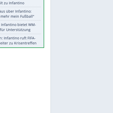
Aktuelle Ergebnisse, Tabellen
und Statistiken
Meistgelesen
"Infanti-No Go":
Pressestimmen zum Verbleib
des FIFA-Chefs
UEFA hält an FIFA-Boykott fest -
CAF hält zu Infantino
Matthäus über Infantino:
"Nicht mehr mein Fußball"