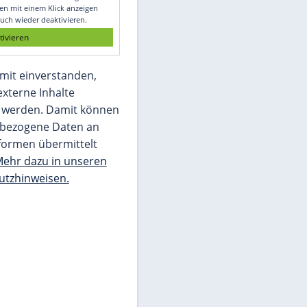
Glomex GmbH
Wir benötigen Ihre Zustimmung, um den
von unserer Redaktion eingebundenen
Inhalt von Glomex GmbH anzuzeigen. Sie
können diesen mit einem Klick anzeigen
lassen und auch wieder deaktivieren.
jetzt aktivieren
Ich bin damit einverstanden,
dass mir externe Inhalte
angezeigt werden. Damit können
personenbezogene Daten an
Drittplattformen übermittelt
werden.
Mehr dazu in unseren
Datenschutzhinweisen.