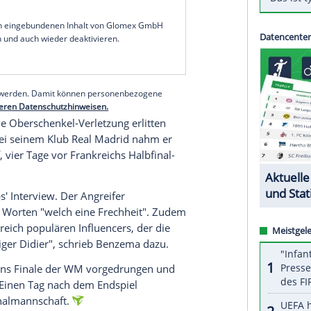
äter einen öffentlichen Streit zur Folge. Der 35-
m
Samstag
der Lüge, nachdem der
Nationaltrainer
emas verletzungsbedingte
Abreise
aus
Katar
 mehr rechtzeitig schaffen würde", sagte
at ihm weh, weil die
Weltmeisterschaft
ihm viel
serer Redaktion eingebundenen Inhalt von Glomex GmbH
nzeigen lassen und auch wieder deaktivieren.
halte angezeigt werden. Damit können personenbezogene