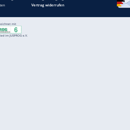
Entertainment
F
Cartoons
Spiele
D
Einbürgerungstest
Videos
f
Führerscheintest
Wissens-Quiz
f
Promi-Quiz
Witze
f
K
freenet
Kundenservice
Gender-Hinweis