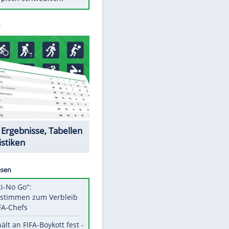
Diese Autos haben uns verlassen
Auftakt-Misere gestoppt: Berlin
gewinnt in Bochum
Mit diesen Tricks wird der Grill
ruckzuck sauber
So nutzt man alte Smartphones
sinnvoll
Das ist typisch schwedisch!
Datencenter