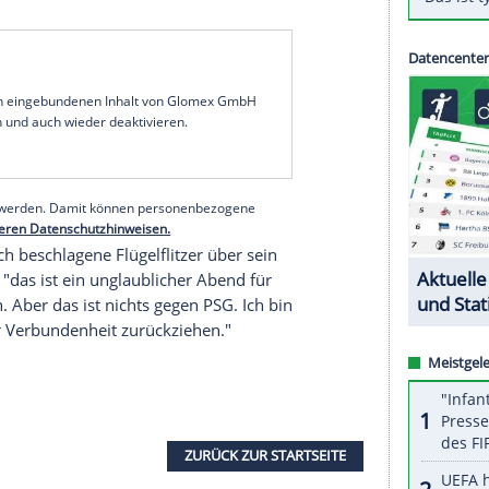
oman
hat nach seinem goldenen Tor beim 1:0
in der
Champions League
gegen
Paris St. Germain
gt. "Ich fühle schon mit meiner Heimatstadt",
Rekordmeister mit seinem Kopfballtreffer (59.) auf
en Eltern aus dem Überseedepartement Guadeloupe
nd in der Jugendakademie von PSG ausgebildet.
hriger sein Profidebüt, ehe
Coman
2014 zu
King" 2015 nach nur einer Saison (zunächst auf
serer Redaktion eingebundenen Inhalt von Glomex GmbH
nzeigen lassen und auch wieder deaktivieren.