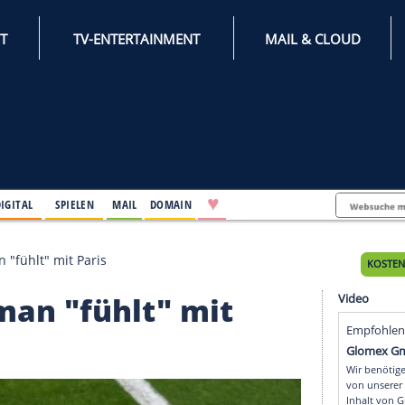
INTERNET
TV-ENTERTAINMENT
♥
IFESTYLE
DIGITAL
SPIELEN
MAIL
DOMAIN
ner Coman "fühlt" mit Paris
 Coman "fühlt" mit