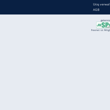
Services
Börse
Jobbörse
Spritpreis aktuell
Wetter
Ferientermine
Partnersuche
Online Angebote
freenet Mobilfunk
freenet Video