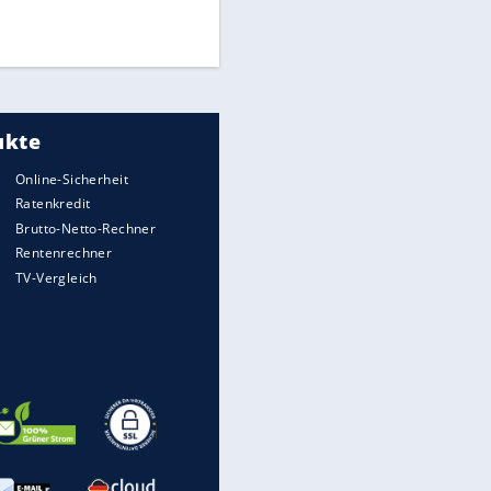
Times: Infantino bietet WM-
Finale für Unterstützung
Medien: Infantino ruft FIFA-
Mitarbeiter zu Krisentreffen