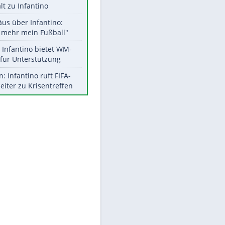
Aktuelle Ergebnisse, Tabellen
und Statistiken
Meistgelesen
"Infanti-No Go":
Pressestimmen zum Verbleib
des FIFA-Chefs
EITE
UEFA hält an FIFA-Boykott fest -
CAF hält zu Infantino
Matthäus über Infantino:
"Nicht mehr mein Fußball"