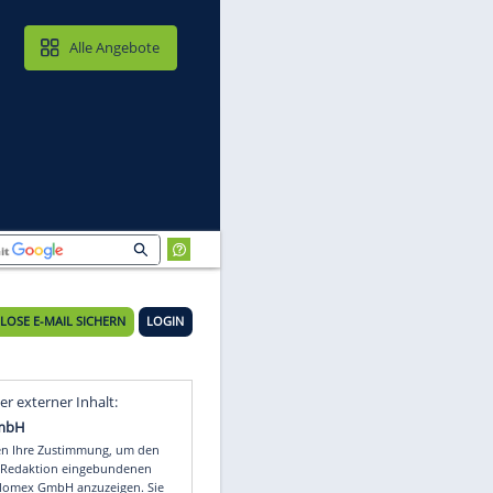
MAIL & CLOUD
Alle Angebote
KOSTENLOSE E-MAIL SICHERN
LOGIN
Video
Empfohlener externer Inhalt: