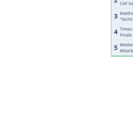
halte angezeigt werden. Damit können personenbezogene
r dazu in unseren Datenschutzhinweisen.
e der technisch beschlagene Flügelflitzer über sein
ague-Spiel, "das ist ein unglaublicher Abend für
Spiel machen. Aber das ist nichts gegen PSG. Ich bin
cht aus alter Verbundenheit zurückziehen."
ZURÜCK ZUR STARTS