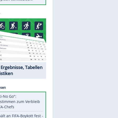
Diese Autos haben uns verlassen
Auftakt-Misere gestoppt: Berlin
gewinnt in Bochum
Mit diesen Tricks wird der Grill
ruckzuck sauber
So nutzt man alte Smartphones
sinnvoll
Das ist typisch schwedisch!
Datencenter