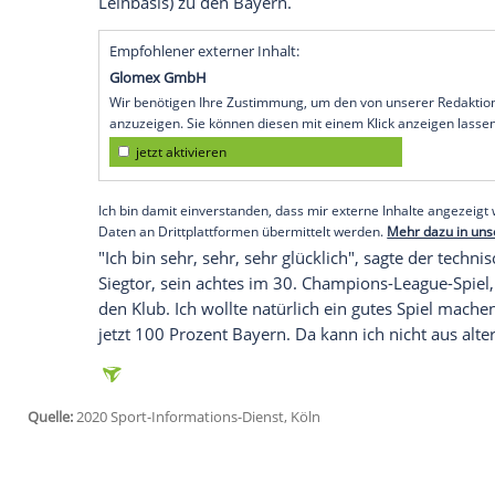
Lissabon
(SID) - Matchwinner
Kingsley C
(0:0)-Finaltriumph von
Bayern München
große
Empathie
mit seinem Ex-Klub gezei
sagte der 24-Jährige, der den deutschen 
Europas
Fußball-Thron geführt hatte.
Der französische Nationalspieler, dess
stammen, wurde 1996 in
Paris
geboren u
Dort feierte er im Februar 2013 als 16-Jä
Juventus Turin
wechselte. Von dort ging "
Leihbasis) zu den Bayern.
Empfohlener externer Inhalt:
Glomex GmbH
Wir benötigen Ihre Zustimmung, um den von un
anzuzeigen. Sie können diesen mit einem Klick a
jetzt aktivieren