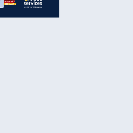
inanzen & Produkte
iscounter-Angebote
Online-Sicherheit
reenet Cloud
Ratenkredit
reenet Mail
Brutto-Netto-Rechner
reenet Webhosting
Rentenrechner
fz-Versicherung
TV-Vergleich