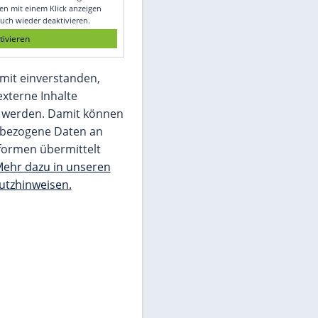
Glomex GmbH
Wir benötigen Ihre Zustimmung, um den
von unserer Redaktion eingebundenen
Inhalt von Glomex GmbH anzuzeigen. Sie
können diesen mit einem Klick anzeigen
lassen und auch wieder deaktivieren.
jetzt aktivieren
Ich bin damit einverstanden,
dass mir externe Inhalte
angezeigt werden. Damit können
personenbezogene Daten an
Drittplattformen übermittelt
werden.
Mehr dazu in unseren
Datenschutzhinweisen.