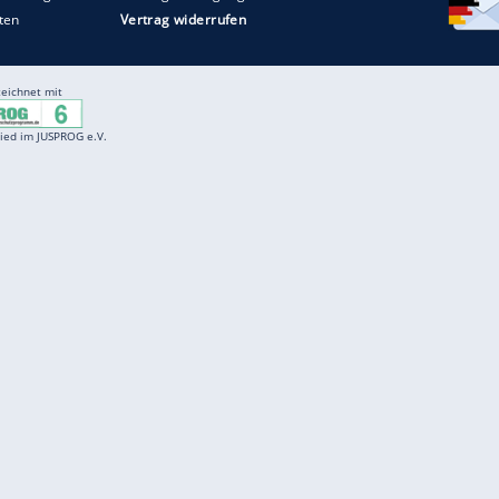
Entertainment
F
Cartoons
Spiele
D
Einbürgerungstest
Videos
f
Führerscheintest
Wissens-Quiz
f
Promi-Quiz
Witze
f
K
freenet
Kundenservice
Gender-Hinweis