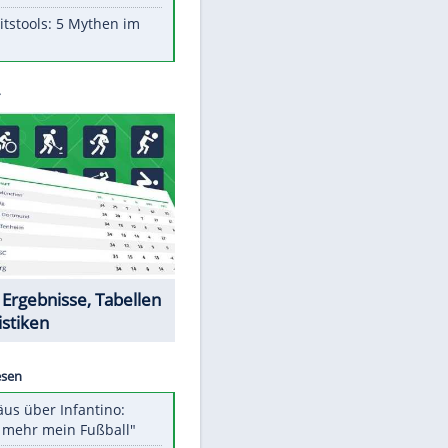
Aufruhr!
Was bei der Vogelfütterung
wirklich sinnvoll ist
Die schlimmsten Bad Boys der
Sportwelt
Im Zeitraffer: Die Entwicklung
des Lenkrades
Lebensmittel, die nicht schlecht
werden
EITE
Sicherheitstools: 5 Mythen im
Check
Datencenter