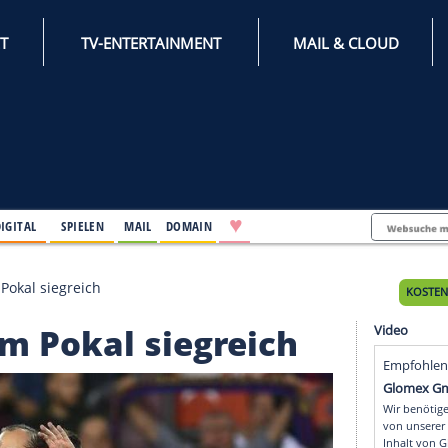
INTERNET
TV-ENTERTAINMENT
♥
IFESTYLE
DIGITAL
SPIELEN
MAIL
DOMAIN
ne Messi im Pokal siegreich
ssi im Pokal siegreic