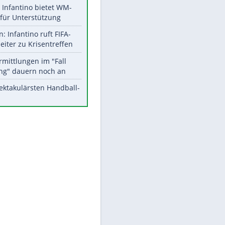
Aktuelle Ergebnisse, Tabellen
und Statistiken
Meistgelesen
Matthäus über Infantino:
"Nicht mehr mein Fußball"
Times: Infantino bietet WM-
Finale für Unterstützung