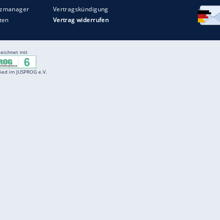
Entertainment
F
Cartoons
Spiele
D
Einbürgerungstest
Videos
f
Führerscheintest
Wissens-Quiz
f
Promi-Quiz
Witze
f
K
freenet