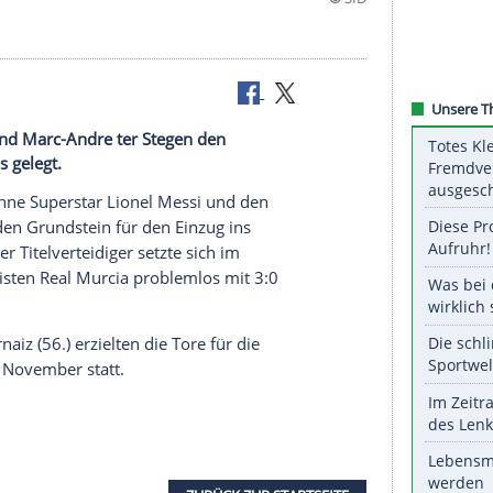
nel Messi und Marc-Andre ter Stegen den
e des Pokals gelegt.
iner B-Elf ohne Superstar
Lionel Messi
und den
ter Stegen
den
Grundstein
für den Einzug ins