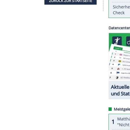
 gelegt. Der Titelverteidiger setzte sich im
im Drittligisten Real
Murcia
problemlos mit 3:0
und Jose Arnaiz (56.) erzielten die Tore für die
ndet am 29. November statt.
ZURÜCK ZUR STARTS