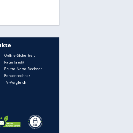
Medien: Infantino ruft FIFA-
Mitarbeiter zu Krisentreffen
DFB: Ermittlungen im "Fall
Freigang" dauern noch an
Die spektakulärsten Handball-
Bilder