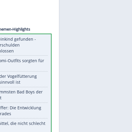
©
SID
Unsere Themen-Highlights
Totes Kleinkind gefunden -
Fremdverschulden
ausgeschlossen
Diese Promi-Outfits sorgten für