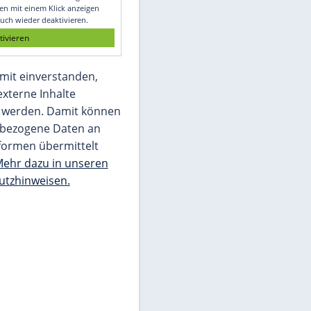
Glomex GmbH
Wir benötigen Ihre Zustimmung, um den
von unserer Redaktion eingebundenen
Inhalt von Glomex GmbH anzuzeigen. Sie
können diesen mit einem Klick anzeigen
lassen und auch wieder deaktivieren.
jetzt aktivieren
Ich bin damit einverstanden,
dass mir externe Inhalte
angezeigt werden. Damit können
personenbezogene Daten an
Drittplattformen übermittelt
werden.
Mehr dazu in unseren
Datenschutzhinweisen.