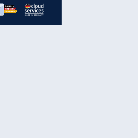
inanzen & Produkte
iscounter-Angebote
Online-Sicherheit
reenet Cloud
Ratenkredit
reenet Mail
Brutto-Netto-Rechner
reenet Webhosting
Rentenrechner
fz-Versicherung
TV-Vergleich