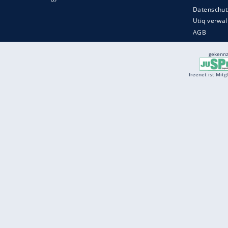
Services
Börse
Jobbörse
Spritpreis aktuell
Wetter
Ferientermine
Partnersuche
Online Angebote