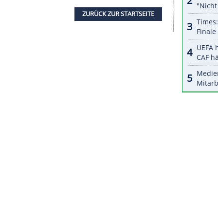
halte angezeigt werden. Damit können personenbezogene
r dazu in unseren Datenschutzhinweisen.
 brauchen, um zu 100 Prozent wieder
ontagabend vor der OP auf
Twitter
geschrieben:
tion angeht, ich werde bald zurück sein."
schaft von Bundestrainer Joachim Löw am 3.
m 6. September in Basel gegen die Schweiz, am 7.
. Oktober in der Ukraine und am 13. Oktober
a-Keeper jedoch nicht zur
Verfügung
.
ZURÜCK ZUR STARTS