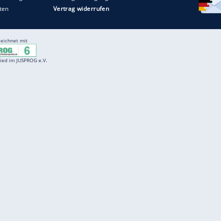
Entertainment
F
Cartoons
Spiele
D
Einbürgerungstest
Videos
f
Führerscheintest
Wissens-Quiz
f
Promi-Quiz
Witze
f
K
freenet
Kundenservice
Gender-Hinweis