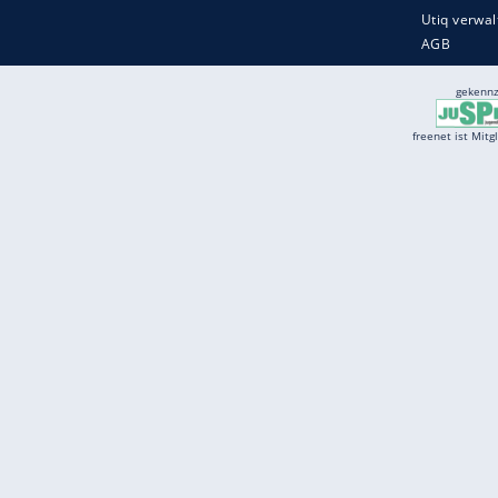
Services
Börse
Jobbörse
Spritpreis aktuell
Wetter
Ferientermine
Partnersuche
Online Angebote
freenet Mobilfunk
freenet Video