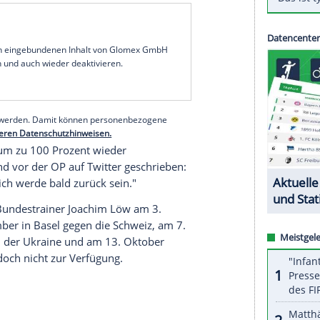
naltorhüter Marc-Andre
ter Stegen
(28) wird dem
ona
nach seiner Knie-Operation zweieinhalb
s gab
Barca
am Dienstag nach dem Eingriff
nach dem 2:8-Debakel in der
Champions League
n der Patellasehne im rechten Knie unterziehen
ugat
vorgenommen. Ter
Stegen
hatte in dieser
ritten und dabei 15 Partien ohne Gegentor
serer Redaktion eingebundenen Inhalt von Glomex GmbH
nzeigen lassen und auch wieder deaktivieren.