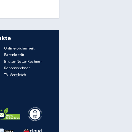
UEFA hält an FIFA-Boykott fest -
CAF hält zu Infantino
Medien: Infantino ruft FIFA-
Mitarbeiter zu Krisentreffen