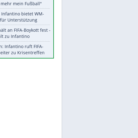
Aktuelle Ergebnisse, Tabellen
und Statistiken
Meistgelesen
"Infanti-No Go":
Pressestimmen zum Verbleib
des FIFA-Chefs
Matthäus über Infantino:
"Nicht mehr mein Fußball"
EITE
Times: Infantino bietet WM-
Finale für Unterstützung