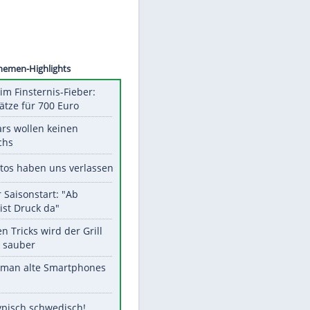
©
SID
Unsere Themen-Highlights
Spanien im Finsternis-Fieber:
Balkonplätze für 700 Euro
Diese Stars wollen keinen
Nachwuchs