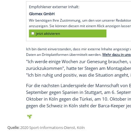
Köln
(SID) - Der deutsche Fußball-Natio
katalanischen
Renommierklub
FC Barcel
Monate nicht zur
Verfügung
stehen. Die
bekannt.
Der Ex-Gladbacher hatte sich vier Tage 
gegen
Bayern München
einem Eingriff a
müssen. Die OP wurde von Dr.
Ramon C
Saison 46 Pflichtspiele für
Barcelona
best
aufgewiesen.
Empfohlener externer Inhalt:
Glomex GmbH
Wir benötigen Ihre Zustimmung, um den von un
anzuzeigen. Sie können diesen mit einem Klick a
jetzt aktivieren