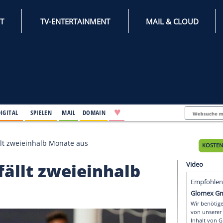
INTERNET
TV-ENTERTAINMENT
♥
IFESTYLE
DIGITAL
SPIELEN
MAIL
DOMAIN
r Stegen fällt zweieinhalb Monate aus
gen fällt zweieinhalb