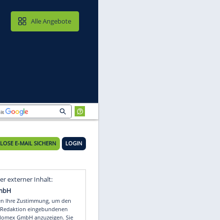
MAIL & CLOUD
Alle Angebote
KOSTENLOSE E-MAIL SICHERN
LOGIN
Video
Empfohlener externer Inhalt: