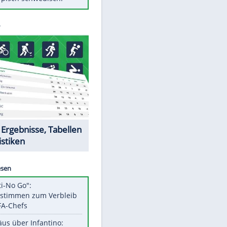
Diese Autos haben uns verlassen
Klose vor Saisonstart: "Ab
Sonntag ist Druck da"
Mit diesen Tricks wird der Grill
ruckzuck sauber
So nutzt man alte Smartphones
sinnvoll
Das ist typisch schwedisch!
Datencenter