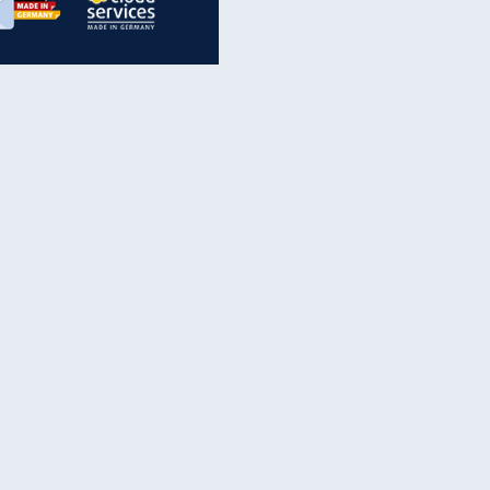
inanzen & Produkte
iscounter-Angebote
Online-Sicherheit
reenet Cloud
Ratenkredit
reenet Mail
Brutto-Netto-Rechner
reenet Webhosting
Rentenrechner
fz-Versicherung
TV-Vergleich