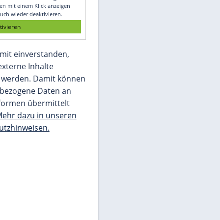
Glomex GmbH
Wir benötigen Ihre Zustimmung, um den
von unserer Redaktion eingebundenen
Inhalt von Glomex GmbH anzuzeigen. Sie
können diesen mit einem Klick anzeigen
lassen und auch wieder deaktivieren.
jetzt aktivieren
Ich bin damit einverstanden,
dass mir externe Inhalte
angezeigt werden. Damit können
personenbezogene Daten an
Drittplattformen übermittelt
werden.
Mehr dazu in unseren
Datenschutzhinweisen.