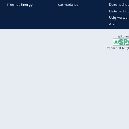
Services
Börse
Jobbörse
Spritpreis aktuell
Wetter
Ferientermine
Partnersuche
Online Angebote