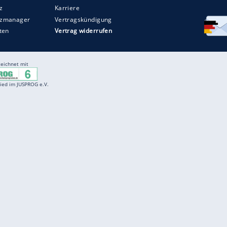
Entertainment
F
Cartoons
Spiele
D
Einbürgerungstest
Videos
f
Führerscheintest
Wissens-Quiz
f
Promi-Quiz
Witze
f
K
freenet