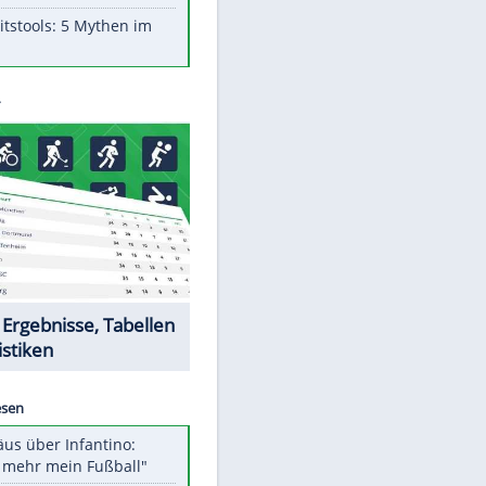
Aufruhr!
Was bei der Vogelfütterung
wirklich sinnvoll ist
"Infanti-No Go": Pressestimmen
zum Verbleib des FIFA-Chefs
Im Zeitraffer: Die Entwicklung
des Lenkrades
Lebensmittel, die nicht schlecht
werden
Sicherheitstools: 5 Mythen im
Check
EITE
Datencenter