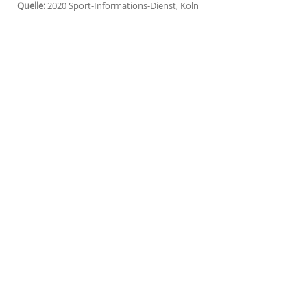
Köln
(SID) - Der 19-Jährige wechselt für 
von
Ajax Amsterdam
zu den Katalanen. I
Ablösesumme auf 400 Millionen Euro fe
Der Rechtsverteidiger wird am Freitag offi
niederländischen Almere geborene
Dest
Semedo vorgesehen, der für 30 Million
gewechselt war.
Quelle:
2020 Sport-Informations-Dienst, Köln