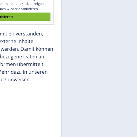
Glomex GmbH
Wir benötigen Ihre Zustimmung, um den
von unserer Redaktion eingebundenen
Inhalt von Glomex GmbH anzuzeigen. Sie
können diesen mit einem Klick anzeigen
lassen und auch wieder deaktivieren.
jetzt aktivieren
Ich bin damit einverstanden,
dass mir externe Inhalte
angezeigt werden. Damit können
personenbezogene Daten an
Drittplattformen übermittelt
werden.
Mehr dazu in unseren
Datenschutzhinweisen.