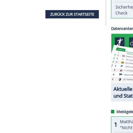
21 Millionen Euro plus mögliche
Bonuszahlungen
n dem bis 2025 datierten Vertrag wurde die
stgeschrieben, wie
Barcelona
bestätigte.
ziell vorgestellt. Bei
Barca
ist der im
als Nachfolger für den Portugiesen Nelson
en Euro zu den Wolverhampton Wanderers
ZURÜCK ZUR STARTS