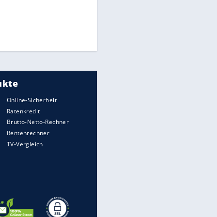
Medien: Infantino ruft FIFA-
Mitarbeiter zu Krisentreffen
"Infanti-No Go":
Pressestimmen zum Verbleib
des FIFA-Chefs
DFB: Ermittlungen im "Fall
Freigang" dauern noch an