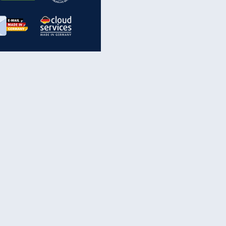
inanzen & Produkte
iscounter-Angebote
Online-Sicherheit
reenet Cloud
Ratenkredit
reenet Mail
Brutto-Netto-Rechner
reenet Webhosting
Rentenrechner
fz-Versicherung
TV-Vergleich