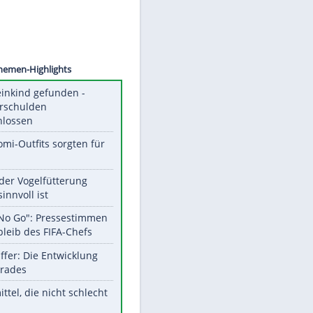
©
SID
Unsere Themen-Highlights
Totes Kleinkind gefunden -
Fremdverschulden
ausgeschlossen
Diese Promi-Outfits sorgten für