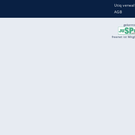
Services
Börse
Jobbörse
Spritpreis aktuell
Wetter
Ferientermine
Partnersuche
Online Angebote
freenet Mobilfunk
freenet Video