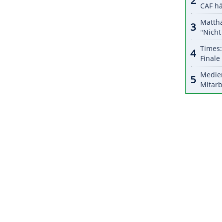
r dazu in unseren Datenschutzhinweisen.
4) dem
DFB
zu einer langfristigen Lösung. "Vier bis
m mit so einem Trainer perspektivisch zu
erantwortlichen "auch eine Spielphilosophie
ZURÜCK ZUR STARTS