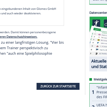
n. Die wird er sicherlich auch beim
DFB
iden Rollen wohl", sagte
Ballack
im neuen Sport1-
lian Nagelsmann
aus
Ballacks
Sicht ein geeigneter
en. Er bringt die Qualität mit und hat ein gutes
r. Leipzig sei für
Nagelsmann
"eine super
ität", um auch mal in
München
"aufzutauchen".
serer Redaktion eingebundenen Inhalt von Glomex GmbH
nzeigen lassen und auch wieder deaktivieren.
halte angezeigt werden. Damit können personenbezogene