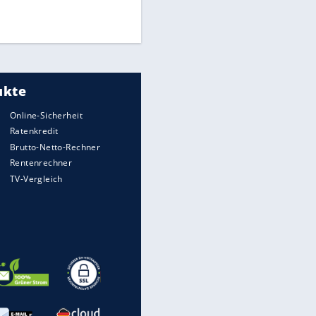
Times: Infantino bietet WM-
Finale für Unterstützung
Medien: Infantino ruft FIFA-
Mitarbeiter zu Krisentreffen