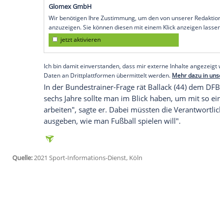
Rekordmeister "bestmögliche Bedingunge
vorfinden. Ich glaube, er fühlt sich in be
Podcast "Meine Bayern-Woche".
Sollte
Flick
die Bayern verlassen, wäre
Ju
Nachfolger. "Das kann ich mir gut vorstell
Paket", sagte der 98-malige Nationalspiele
Schule". Er habe "das Alter und die Qual
Empfohlener externer Inhalt:
Glomex GmbH
Wir benötigen Ihre Zustimmung, um den von un
anzuzeigen. Sie können diesen mit einem Klick a
jetzt aktivieren
Ich bin damit einverstanden, dass mir externe In