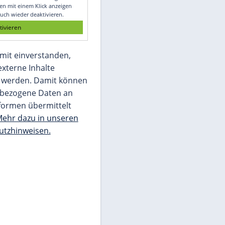
Glomex GmbH
Wir benötigen Ihre Zustimmung, um den
von unserer Redaktion eingebundenen
Inhalt von Glomex GmbH anzuzeigen. Sie
können diesen mit einem Klick anzeigen
lassen und auch wieder deaktivieren.
jetzt aktivieren
Ich bin damit einverstanden,
dass mir externe Inhalte
angezeigt werden. Damit können
personenbezogene Daten an
Drittplattformen übermittelt
werden.
Mehr dazu in unseren
Datenschutzhinweisen.