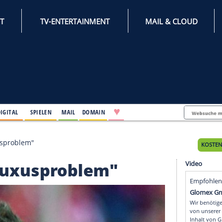
INTERNET
TV-ENTERTAINMENT
♥
IFESTYLE
DIGITAL
SPIELEN
MAIL
DOMAIN
ick vor "Luxusproblem"
 vor "Luxusproblem"