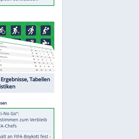
Diese Autos haben uns verlassen
Auftakt-Misere gestoppt: Berlin
gewinnt in Bochum
Mit diesen Tricks wird der Grill
ruckzuck sauber
So nutzt man alte Smartphones
sinnvoll
Das ist typisch schwedisch!
Datencenter