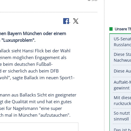
 Wahl zwischen
Bayern München
oder einem
r
vor einem "
Luxusproblem
".
n
Michael Ballack
sieht
Hansi Flick
bei der Wahl
chen
oder einem möglichen Engagement als
".
Flick
habe beim deutschen Fußball-