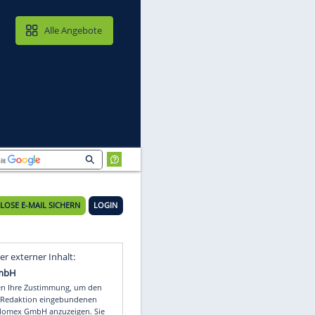
MAIL & CLOUD
Alle Angebote
KOSTENLOSE E-MAIL SICHERN
LOGIN
Video
Empfohlener externer Inhalt: