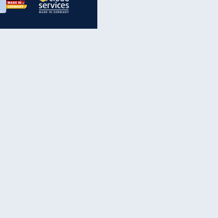
inanzen & Produkte
iscounter-Angebote
Online-Sicherheit
reenet Cloud
Ratenkredit
reenet Mail
Brutto-Netto-Rechner
reenet Webhosting
Rentenrechner
fz-Versicherung
TV-Vergleich