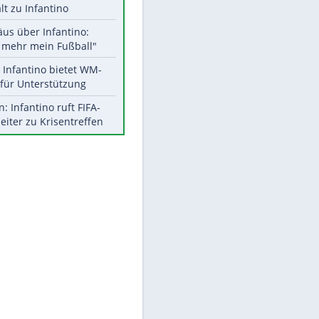
Aktuelle Ergebnisse, Tabellen
und Statistiken
Meistgelesen
EITE
"Infanti-No Go":
Pressestimmen zum Verbleib
des FIFA-Chefs
UEFA hält an FIFA-Boykott fest -
CAF hält zu Infantino
Matthäus über Infantino:
"Nicht mehr mein Fußball"