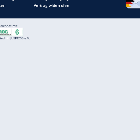
Entertainment
F
Cartoons
Spiele
D
Einbürgerungstest
Videos
f
Führerscheintest
Wissens-Quiz
f
Promi-Quiz
Witze
f
K
freenet
Kundenservice
Gender-Hinweis