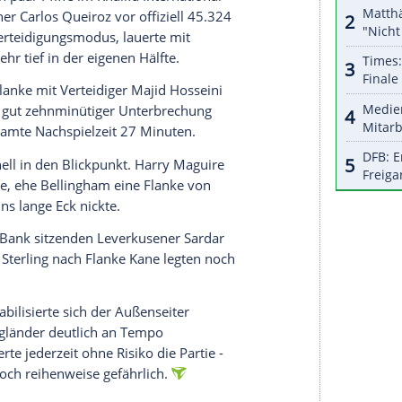
serer Redaktion eingebundenen Inhalt von Glomex GmbH
nzeigen lassen und auch wieder deaktivieren.
halte angezeigt werden. Damit können personenbezogene
r dazu in unseren Datenschutzhinweisen.
., 90.+13/Foulelfmeter) traf, zeigten vor
hymne schwiegen die Spieler. Dies ist als klares
ritikern in der Heimat zu werten. Seit dem Tod der
senproteste nicht ab, beim harten Vorgehen der
em zahlreiche Menschen getötet worden.
 Frauen Tränen in den Augen während der Hymne,
ber auch ein paar Pfiffe im Khalifa International
m von Trainer Carlos Queiroz vor offiziell 45.324
l in den Verteidigungsmodus, lauerte mit
tte davor sehr tief in der eigenen Hälfte.