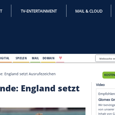
INTERNET
TV-ENTERTAINMENT
♥
IFESTYLE
DIGITAL
SPIELEN
MAIL
DOMAIN
Love"-Binde: England setzt Ausrufezeichen
"-Binde: England setz