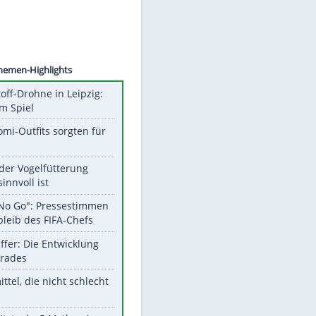
©
SID
Unsere Themen-Highlights
Sprengstoff-Drohne in Leipzig:
Semtex im Spiel
Diese Promi-Outfits sorgten für
Aufruhr!