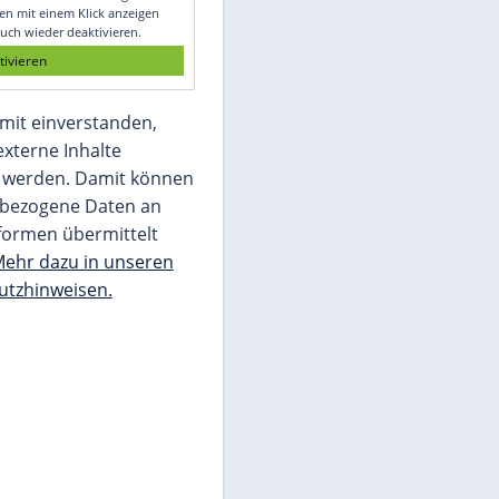
Glomex GmbH
Wir benötigen Ihre Zustimmung, um den
von unserer Redaktion eingebundenen
Inhalt von Glomex GmbH anzuzeigen. Sie
können diesen mit einem Klick anzeigen
lassen und auch wieder deaktivieren.
jetzt aktivieren
Ich bin damit einverstanden,
dass mir externe Inhalte
angezeigt werden. Damit können
personenbezogene Daten an
Drittplattformen übermittelt
werden.
Mehr dazu in unseren
Datenschutzhinweisen.