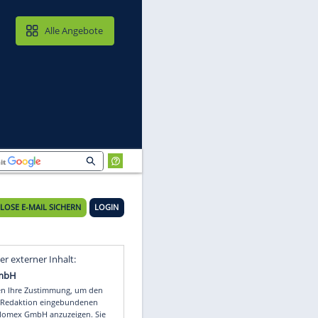
MAIL & CLOUD
Alle Angebote
KOSTENLOSE E-MAIL SICHERN
LOGIN
t
Video
Empfohlener externer Inhalt: