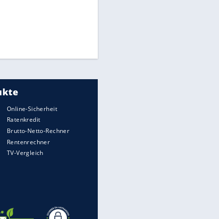
Times: Infantino bietet WM-
Finale für Unterstützung
Medien: Infantino ruft FIFA-
Mitarbeiter zu Krisentreffen
DFB: Ermittlungen im "Fall
Freigang" dauern noch an