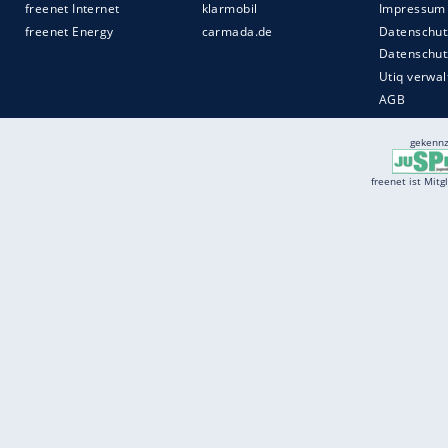
Quelle:
2022 Sport-Informations-Dienst, Köln
Services
Börse
Jobbörse
Spritpreis aktuell
Wetter
Ferientermine
Partnersuche