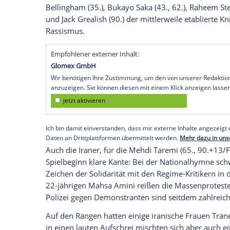
kurzfristig, dafür setzten sie auf dem Pla
haben die Jagd nach ihrem ersten WM-Tit
gegen den überforderten Außenseiter Ira
Jude Bellingham von Borussia Dortmund 
Spielfreude und untermauerte seine Rolle 
Vor der Partie hatten sich die Englände
erpresserisch empfundenen Druck der FI
Sanktionen, falls Kapitän Harry Kane als 
würde. Was ihnen blieb, war neben einem
Bellingham (35.), Bukayo Saka (43., 62.),
und Jack Grealish (90.) der mittlerweile e
Rassismus.
Empfohlener externer Inhalt:
Glomex GmbH