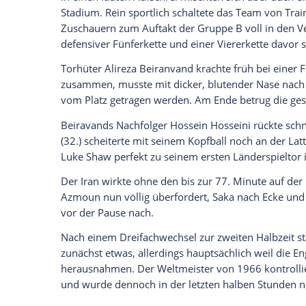
Wir benötigen Ihre Zustimmung, um den von un
anzuzeigen. Sie können diesen mit einem Klick a
jetzt aktivieren
Ich bin damit einverstanden, dass mir externe In
Daten an Drittplattformen übermittelt werden.
Meh
Auch die Iraner, für die Mehdi Taremi (65
Spielbeginn klare Kante: Bei der National
Zeichen der Solidarität mit den Regime-K
22-jährigen Mahsa Amini reißen die Mas
Polizei gegen Demonstranten sind seitd
Auf den Rängen hatten einige iranische
in einen lauten Aufschrei mischten sich a
Stadium. Rein sportlich schaltete das Tea
Zuschauern zum Auftakt der Gruppe B vol
defensiver Fünferkette und einer Viererke