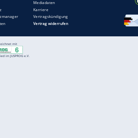
ZURÜCK ZUR STARTS
Entertainment
F
Cartoons
Spiele
D
Einbürgerungstest
Videos
f
Führerscheintest
Wissens-Quiz
f
Promi-Quiz
Witze
f
K