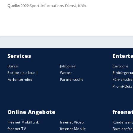
Torhüter Alireza Beiranvand krachte früh
zusammen, musste mit dicker, blutende
vom Platz getragen werden. Am Ende bet
Beiravands Nachfolger Hossein Hosseini 
(32.) scheiterte mit seinem Kopfball noc
Luke Shaw perfekt zu seinem ersten Lände
Der Iran wirkte ohne den bis zur 77. Mi
Azmoun nun völlig überfordert, Saka nac
vor der Pause nach.
Nach einem Dreifachwechsel zur zweiten H
zunächst etwas, allerdings hauptsächlich
herausnahmen. Der Weltmeister von 1966 k
und wurde dennoch in der letzten halben