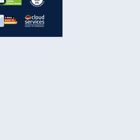
EITE
inanzen & Produkte
iscounter-Angebote
Online-Sicherheit
reenet Cloud
Ratenkredit
reenet Mail
Brutto-Netto-Rechner
reenet Webhosting
Rentenrechner
fz-Versicherung
TV-Vergleich