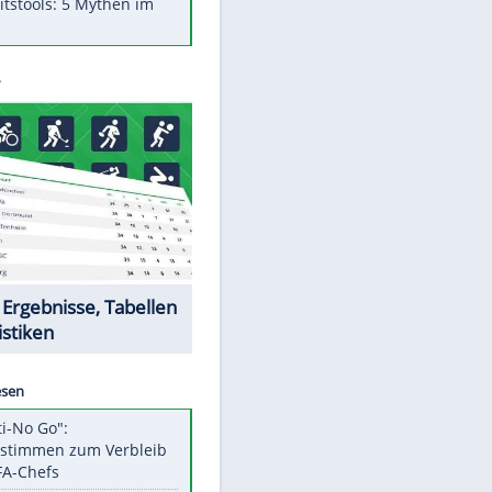
Was bei der Vogelfütterung
wirklich sinnvoll ist
"Infanti-No Go": Pressestimmen
zum Verbleib des FIFA-Chefs
Im Zeitraffer: Die Entwicklung
des Lenkrades
Lebensmittel, die nicht schlecht
werden
Sicherheitstools: 5 Mythen im
Check
Datencenter