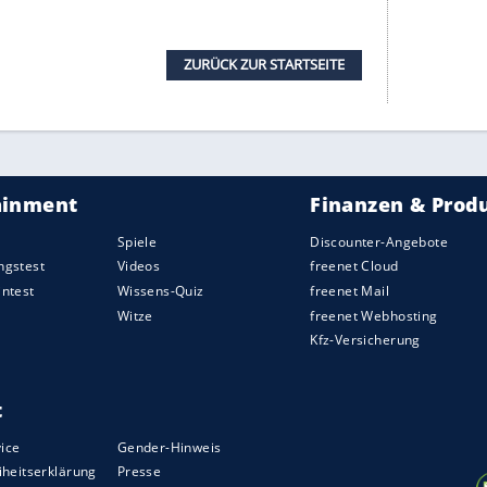
 bei einer Flanke mit Verteidiger Majid Hosseini
r Nase nach gut zehnminütiger Unterbrechung
rug die gesamte Nachspielzeit 27 Minuten.
rückte schnell in den Blickpunkt. Harry Maguire
h an der Latte, ehe Bellingham eine Flanke von
rspieltor ins lange Eck nickte.
nute auf der Bank sitzenden Leverkusener Sardar
h Ecke und Sterling nach Flanke Kane legten noch
albzeit stabilisierte sich der Außenseiter
 weil die Engländer deutlich an Tempo
ontrollierte jederzeit ohne Risiko die Partie -
 Stunden noch reihenweise gefährlich.