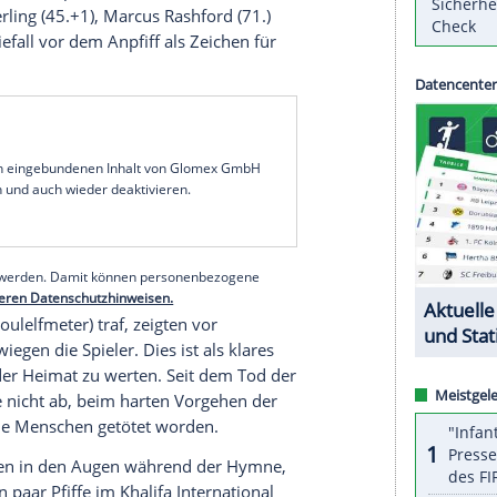
tz ein sportliches Signal der Stärke: Die Three Lions
el seit 1966 mit einem souveränen 6:2 (3:0)
n eröffnet. Angeführt von einem bärenstarken
sprühte der Vize-Europameister zeitweise vor
als Mitfavorit.
r mit ihren europäischen Verbündeten dem
FA beugen müssen: Zu groß war die Angst vor
Erster in Katar die "One Love"-Binde tragen
 sportlichen Triumph durch die Treffer von
 Raheem Sterling (45.+1), Marcus Rashford (71.)
tablierte Kniefall vor dem Anpfiff als Zeichen für