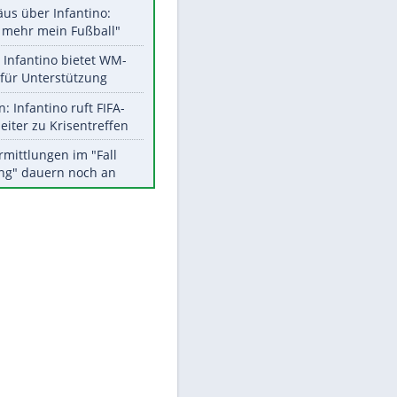
Aktuelle Ergebnisse, Tabellen
und Statistiken
Meistgelesen
"Infanti-No Go":
Pressestimmen zum Verbleib
des FIFA-Chefs
Matthäus über Infantino:
"Nicht mehr mein Fußball"