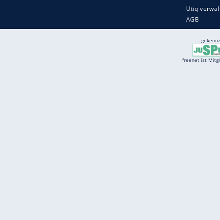
Services
Börse
Jobbörse
Spritpreis aktuell
Wetter
Ferientermine
Partnersuche
Online Angebote
freenet Mobilfunk
freenet Video