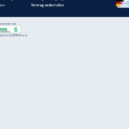
Entertainment
F
Cartoons
Spiele
D
Einbürgerungstest
Videos
f
Führerscheintest
Wissens-Quiz
f
Promi-Quiz
Witze
f
K
freenet
Kundenservice
Gender-Hinweis