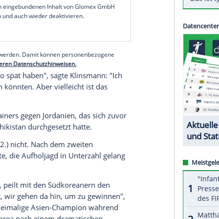
tschied das Duell mit einem sehenswerten
lt an der
Seitenlinie
.
Arabien
hatte dem
Titelanwärter
lange Zeit das
ulären Spielzeit rettete Hwang Hee-Chan (90.+6)
elfmeter
in die
Verlängerung
, dort trumpften die
serer Redaktion eingebundenen Inhalt von Glomex GmbH
nzeigen lassen und auch wieder deaktivieren.
halte angezeigt werden. Damit können personenbezogene
r dazu in unseren Datenschutzhinweisen.