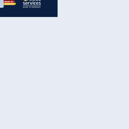
inanzen & Produkte
iscounter-Angebote
Online-Sicherheit
reenet Cloud
Ratenkredit
reenet Mail
Brutto-Netto-Rechner
reenet Webhosting
Rentenrechner
fz-Versicherung
TV-Vergleich