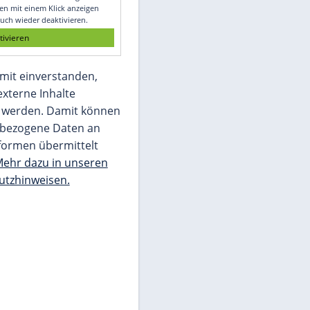
Glomex GmbH
Wir benötigen Ihre Zustimmung, um den
von unserer Redaktion eingebundenen
Inhalt von Glomex GmbH anzuzeigen. Sie
können diesen mit einem Klick anzeigen
lassen und auch wieder deaktivieren.
jetzt aktivieren
Ich bin damit einverstanden,
dass mir externe Inhalte
angezeigt werden. Damit können
personenbezogene Daten an
Drittplattformen übermittelt
werden.
Mehr dazu in unseren
Datenschutzhinweisen.