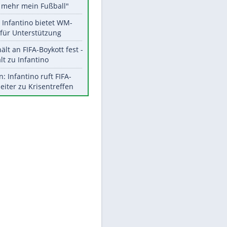
Aktuelle Ergebnisse, Tabellen
und Statistiken
Meistgelesen
"Infanti-No Go":
Pressestimmen zum Verbleib
des FIFA-Chefs
Matthäus über Infantino:
"Nicht mehr mein Fußball"
Times: Infantino bietet WM-
Finale für Unterstützung