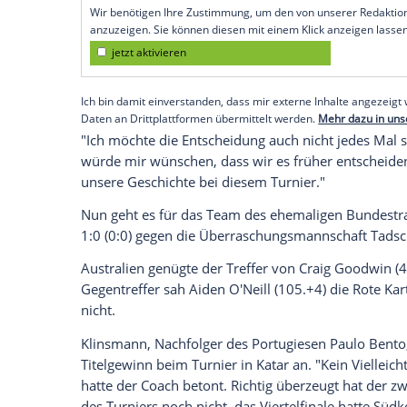
durch, Top-Star
Heung-Min Son
(104.) en
Freistoß - Klinsmann jubelte wie entfesse
Wie bereits im
Achtelfinale
gegen
Saudi-
Aus gedroht. Doch kurz vor Ende der reg
sein Team mit einem verwandelten
Foul
Südkoreaner auf.
Empfohlener externer Inhalt:
Glomex GmbH
Wir benötigen Ihre Zustimmung, um den von un
anzuzeigen. Sie können diesen mit einem Klick a
jetzt aktivieren
Ich bin damit einverstanden, dass mir externe In
Daten an Drittplattformen übermittelt werden.
Meh