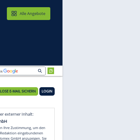
MAIL & CLOUD
Alle Angebote
KOSTENLOSE E-MAIL SICHERN
LOGIN
Video
Empfohlener externer Inhalt: