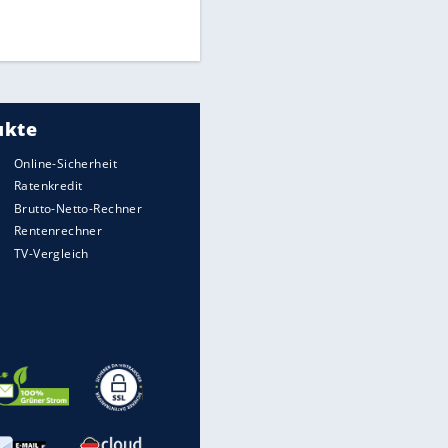
UEFA hält an FIFA-Boykott fest -
CAF hält zu Infantino
Medien: Infantino ruft FIFA-
Mitarbeiter zu Krisentreffen
EITE