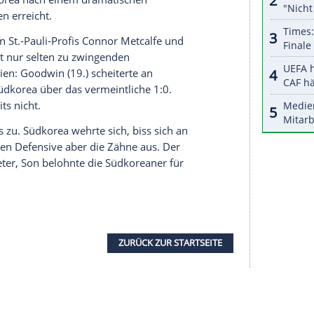
jedes Mal so spät haben", sagte Klinsmann: "Ich
ntscheiden könnten. Aber vielleicht ist das
en
Bundestrainers
gegen Jordanien, das sich zuvor
chaft
Tadschikistan
durchgesetzt hatte.
Goodwin (42.) nicht. Nach dem zweiten
die
Rote Karte
, die Aufholjagd in Unterzahl gelang
aulo Bento
, peilt mit den Südkoreanern den
in Vielleicht, wir gehen da hin, um zu gewinnen",
gt hat der zweimalige Asien-Champion während
hatte
Südkorea
nach einem dramatischen
audi-Arabien
erreicht.
 und mit den St.-Pauli-Profis Connor Metcalfe und