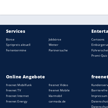
Jackson Irvine
in der Startelf, kam
Südko
Torchancen. Die erste gute Möglichkeit ha
Torhüter Jo Hyun-Woo, auf der Gegenseit
Doch der
Treffer
von Hwang (31.) zählte 
Kurz vor der Pause schlug Goodwin per 
der aufmerksamen und physisch starken 
frühere Leipziger nutzte dann den ganz s
große Moral.
Quelle:
2024 Sport-Informations-Dienst, Köln