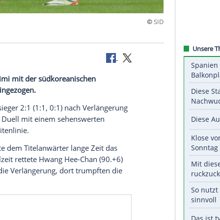
nale
en Nervenkrimi mit der südkoreanischen
sien-Cups eingezogen.
ge Turniersieger 2:1 (1:1, 0:1) nach
Verlängerung