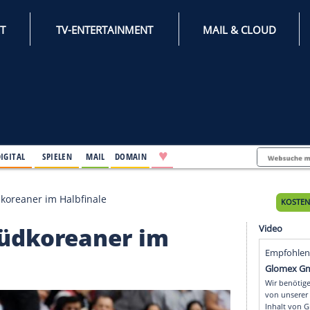
INTERNET
TV-ENTERTAINMENT
♥
IFESTYLE
DIGITAL
SPIELEN
MAIL
DOMAIN
smanns Südkoreaner im Halbfinale
nns Südkoreaner im