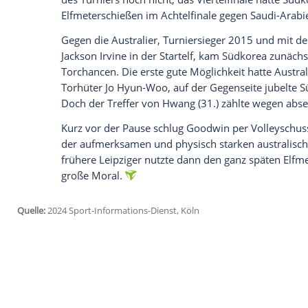
"Ich möchte die Entscheidung auch nicht 
würde mir wünschen, dass wir es früher e
unsere Geschichte bei diesem
Turnier
."
Nun geht es für das Team des ehemalig
1:0 (0:0) gegen die Überraschungsmanns
Australien genügte der
Treffer
von Craig 
Gegentreffer
sah Aiden O'Neill (105.+4) 
nicht.
Klinsmann, Nachfolger des Portugiesen
P
Titelgewinn
beim
Turnier
in Katar an. "Ke
hatte der Coach betont. Richtig überzeu
des
Turniers
noch nicht, das
Viertelfinale
Elfmeterschießen
im
Achtelfinale
gegen
S
Gegen die Australier, Turniersieger 2015