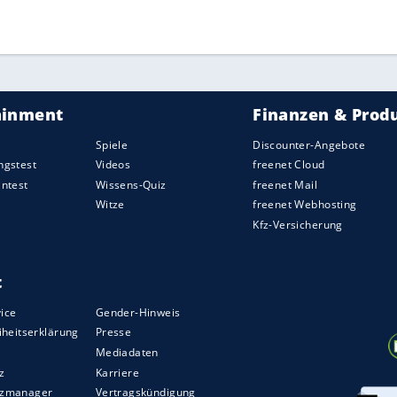
rea
zunächst nur selten zu zwingenden
tte Australien: Goodwin (19.) scheiterte an
e jubelte
Südkorea
über das vermeintliche 1:0.
wegen abseits nicht.
Volleyschuss zu.
Südkorea
wehrte sich, biss sich an
australischen Defensive aber die Zähne aus. Der
päten Elfmeter, Son belohnte die Südkoreaner für
ZURÜCK ZUR STARTS