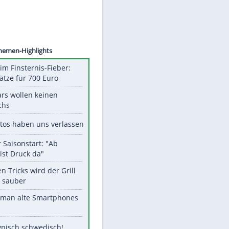
©
SID
Unsere Themen-Highlights
Spanien im Finsternis-Fieber:
Balkonplätze für 700 Euro
Diese Stars wollen keinen
Nachwuchs