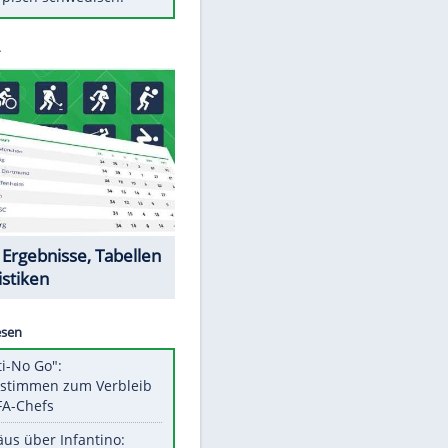
Diese Autos haben uns verlassen
Klose vor Saisonstart: "Ab
Sonntag ist Druck da"
Mit diesen Tricks wird der Grill
ruckzuck sauber
So nutzt man alte Smartphones
sinnvoll
Das ist typisch schwedisch!
Datencenter