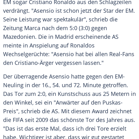
EM sogar
Cristiano Ronaldo
aus den Schlagzeilen
verdrängt. "
Asensio
ist schon jetzt der Star der EM.
Seine Leistung war spektakulär", schrieb die
Zeitung Marca nach dem 5:0 (3:0) gegen
Mazedonien
. Die in
Madrid
erscheinende AS
meinte in Anspielung auf
Ronaldos
Wechselgerüchte: "
Asensio
hat bei allen Real-Fans
den Cristiano-Ärger vergessen lassen."
Der überragende
Asensio
hatte gegen den EM-
Neuling in der 16., 54. und 72. Minute getroffen.
Das Tor zum 2:0, ein Kunstschuss aus 25 Metern in
den Winkel, sei ein "Anwärter auf den Puskas-
Preis", schrieb die AS. Mit diesem Award zeichnet
die
FIFA
seit 2009 das schönste Tor des Jahres aus.
"Das ist das erste Mal, dass ich drei Tore erzielt
habe. Wichtiger ist aber, dass wir gut gestartet