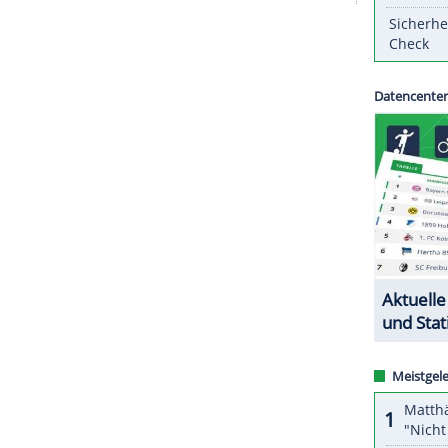
 daraufhin war
Coach
Gerardo Martino
opklub
Tigres trainiert, zieht nun aber nach nur
ZURÜCK ZUR STARTS