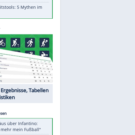
Aufruhr!
Was bei der Vogelfütterung
wirklich sinnvoll ist
"Infanti-No Go": Pressestimmen
zum Verbleib des FIFA-Chefs
Im Zeitraffer: Die Entwicklung
des Lenkrades
EITE
Lebensmittel, die nicht schlecht
werden
Sicherheitstools: 5 Mythen im
Check
Datencenter