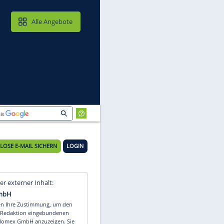
MAIL & CLOUD
Alle Angebote
KOSTENLOSE E-MAIL SICHERN
LOGIN
Video
Empfohlener externer Inhalt: