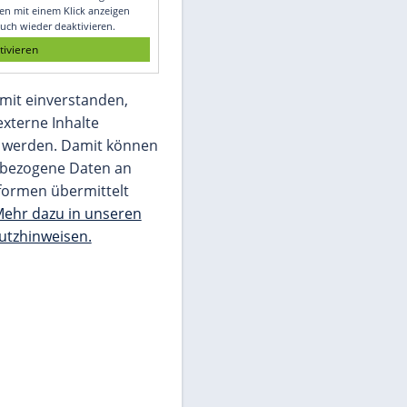
Glomex GmbH
Wir benötigen Ihre Zustimmung, um den
von unserer Redaktion eingebundenen
Inhalt von Glomex GmbH anzuzeigen. Sie
können diesen mit einem Klick anzeigen
lassen und auch wieder deaktivieren.
jetzt aktivieren
Ich bin damit einverstanden,
dass mir externe Inhalte
angezeigt werden. Damit können
personenbezogene Daten an
Drittplattformen übermittelt
werden.
Mehr dazu in unseren
Datenschutzhinweisen.