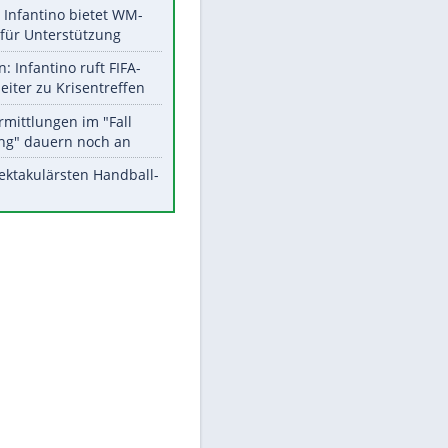
Aktuelle Ergebnisse, Tabellen
und Statistiken
Meistgelesen
Matthäus über Infantino:
"Nicht mehr mein Fußball"
Times: Infantino bietet WM-
Finale für Unterstützung