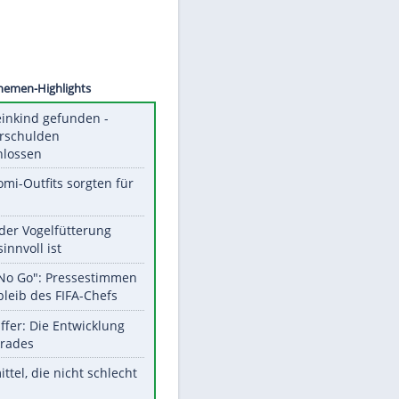
©
SID
Unsere Themen-Highlights
Totes Kleinkind gefunden -
Fremdverschulden
ausgeschlossen
Diese Promi-Outfits sorgten für