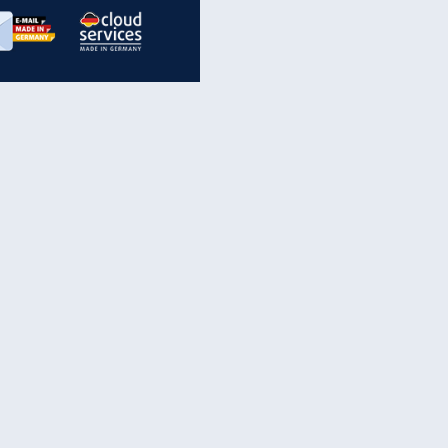
inanzen & Produkte
iscounter-Angebote
Online-Sicherheit
reenet Cloud
Ratenkredit
reenet Mail
Brutto-Netto-Rechner
reenet Webhosting
Rentenrechner
fz-Versicherung
TV-Vergleich