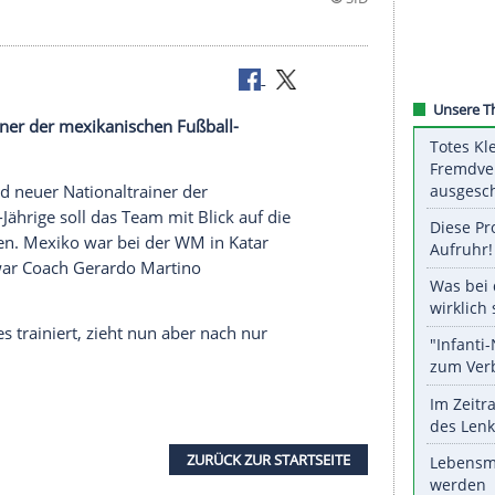
Nationaltrainer der mexikanischen Fußball-
go Cocca wird
neuer
Nationaltrainer
der
aft
. Der 50-Jährige soll das Team mit Blick auf die
 Spur bringen.
Mexiko
war bei der WM in
Katar