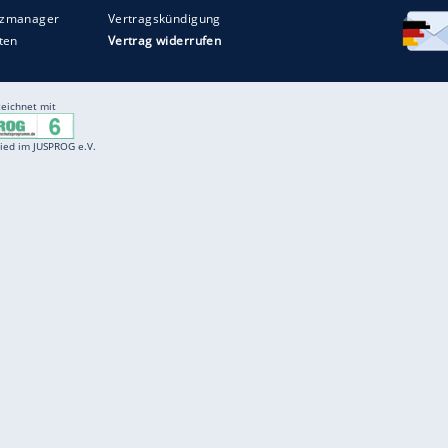
Entertainment
F
Cartoons
Spiele
D
Einbürgerungstest
Videos
f
Führerscheintest
Wissens-Quiz
f
Promi-Quiz
Witze
f
K
freenet