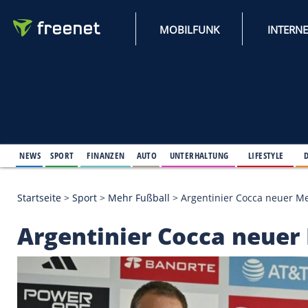
MOBILFUNK
NEWS
SPORT
FINANZEN
AUTO
UNTERHALTUNG
L
Startseite
>
Sport
>
Mehr Fußball
>
Argentinier Coc
Argentinier Cocca n