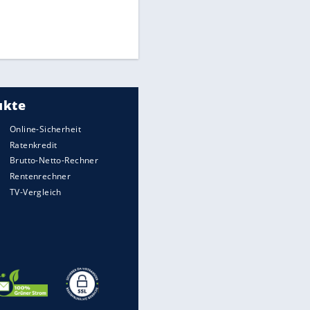
Medien: Infantino ruft FIFA-
Mitarbeiter zu Krisentreffen
DFB: Ermittlungen im "Fall
Freigang" dauern noch an
Die spektakulärsten Handball-
Bilder