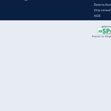
Services
Börse
Jobbörse
Spritpreis aktuell
Wetter
Ferientermine
Partnersuche
Online Angebote