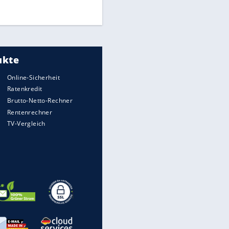
DFB: Ermittlungen im "Fall
Freigang" dauern noch an
"Sehr hohe Qualität":
Lewandowski mit Doppelpack
EITE