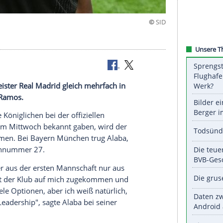
amos
ll-Rekordmeister
Real Madrid
gleich mehrfach in
täns
Sergio Ramos
.