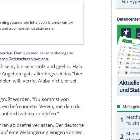
ar Wie die Königlichen bei der offiziellen
nalspielers am Mittwoch bekannt gaben, wird der
os
übernehmen. Bei
Bayern München
trug
Alaba
,
, die
Rückennummer
27.
h, da Spieler aus der ersten Mannschaft nur aus
Dienstag ist der
Klub
auf mich zugekommen und
icht so viele Optionen, aber ich weiß natürlich,
Stärke, für Leadership", sagte
Alaba
bei seiner
serer Redaktion eingebundenen Inhalt von Glomex GmbH
nzeigen lassen und auch wieder deaktivieren.