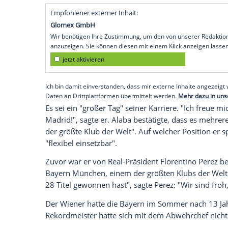
München (SID) - Der langjährige Bayern-St
Präsentation des österreichischen Natio
29-Jährige die
Trikotnummer
4 von
Ram
der in
Madrid
für fünf Jahre unterschrieb
Das ist in
Spanien
allerdings nicht möglic
den Zahlen 1 bis 25 wählen dürfen. "Am 
hat mir die Nummer 4 angeboten. Es gab n
wofür diese Nummer steht: Sie steht für 
Vorstellung.
Empfohlener externer Inhalt:
Glomex GmbH
Wir benötigen Ihre Zustimmung, um den von un
anzuzeigen. Sie können diesen mit einem Klick a
jetzt aktivieren