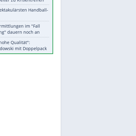
Aktuelle Ergebnisse, Tabellen
und Statistiken
Meistgelesen
Matthäus über Infantino:
"Nicht mehr mein Fußball"
Medien: Infantino ruft FIFA-
Mitarbeiter zu Krisentreffen
Die spektakulärsten Handball-
Bilder