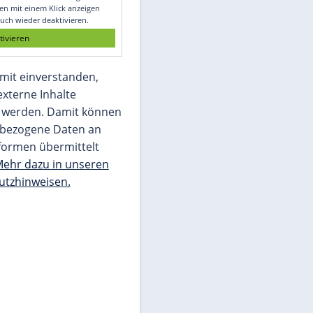
Glomex GmbH
Wir benötigen Ihre Zustimmung, um den
von unserer Redaktion eingebundenen
Inhalt von Glomex GmbH anzuzeigen. Sie
können diesen mit einem Klick anzeigen
lassen und auch wieder deaktivieren.
jetzt aktivieren
Ich bin damit einverstanden,
dass mir externe Inhalte
angezeigt werden. Damit können
personenbezogene Daten an
Drittplattformen übermittelt
werden.
Mehr dazu in unseren
Datenschutzhinweisen.