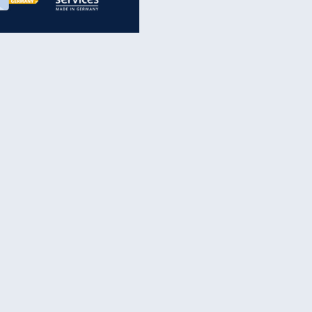
inanzen & Produkte
iscounter-Angebote
Online-Sicherheit
reenet Cloud
Ratenkredit
reenet Mail
Brutto-Netto-Rechner
reenet Webhosting
Rentenrechner
fz-Versicherung
TV-Vergleich