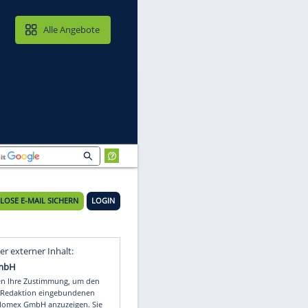
MAIL & CLOUD
Alle Angebote
KOSTENLOSE E-MAIL SICHERN
LOGIN
l
Video
Empfohlener externer Inhalt: