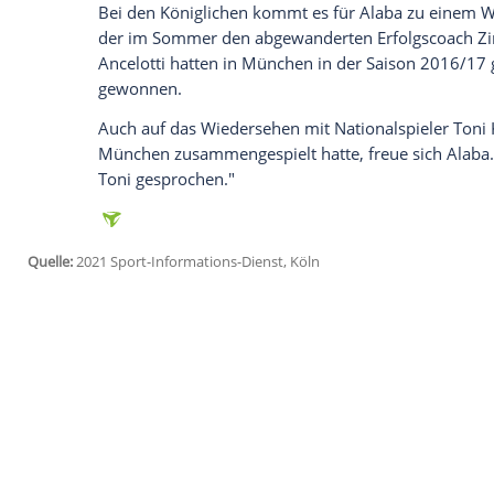
Ich bin damit einverstanden, dass mir externe In
Daten an Drittplattformen übermittelt werden.
Meh
Es sei ein "großer Tag" seiner Karriere. "
Madrid!", sagte er.
Alaba
bestätigte, dass
der größte
Klub
der Welt". Auf welcher Pos
"flexibel einsetzbar".
Zuvor war er von Real-Präsident
Florenti
Bayern München
, einem der größten Klu
28 Titel gewonnen hast", sagte
Perez
: "W
Der Wiener hatte die
Bayern
im
Sommer
Rekordmeister
hatte sich mit dem
Abweh
Bei den Königlichen kommt es für
Alaba
der im
Sommer
den abgewanderten
Erfo
Ancelotti
hatten in
München
in der Sais