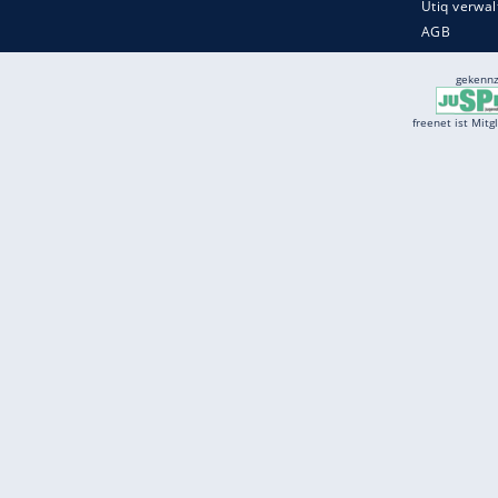
Services
Börse
Jobbörse
Spritpreis aktuell
Wetter
Ferientermine
Partnersuche
Online Angebote
freenet Mobilfunk
freenet Video