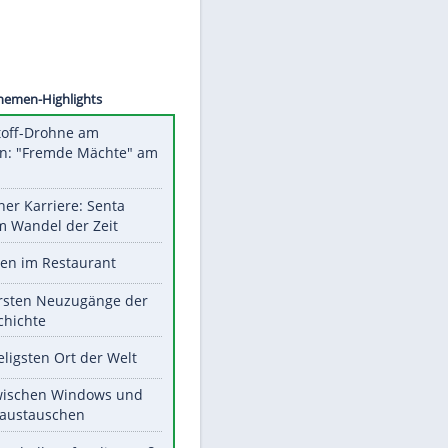
©
SID
Unsere Themen-Highlights
Sprengstoff-Drohne am
Flughafen: "Fremde Mächte" am
Werk?
Bilder einer Karriere: Senta