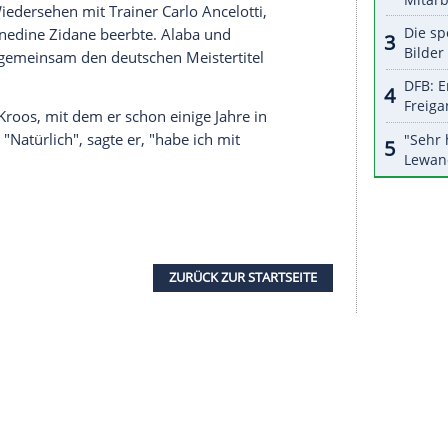
halte angezeigt werden. Damit können personenbezogene
r dazu in unseren Datenschutzhinweisen.
Ich freue mich sehr, bin sehr stolz und geehrt. Hala
 es mehrere Angebote gab, allerdings sei das "hier
ition er spielen will, verriet
Alaba
nicht, er sei
no Perez
begrüßt worden. "Du kommst von
bs der Welt, ein befreundeter Verein, mit dem du
ir sind froh, auf dich zählen zu dürfen."
nach 13 Jahren ablösefrei verlassen. Der deutsche
rchef
nicht auf eine Verlängerung einigen können.
zu einem Wiedersehen mit
Trainer
Carlo Ancelotti
,
lgscoach
Zinedine Zidane
beerbte.
Alaba
und
on 2016/17 gemeinsam den deutschen
Meistertitel