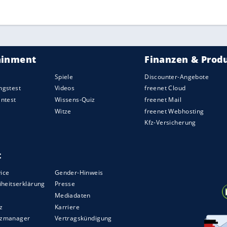
pieler
Toni Kroos
, mit dem er schon einige Jahre in
 sich
Alaba
. "Natürlich", sagte er, "habe ich mit
ZURÜCK ZUR STARTS