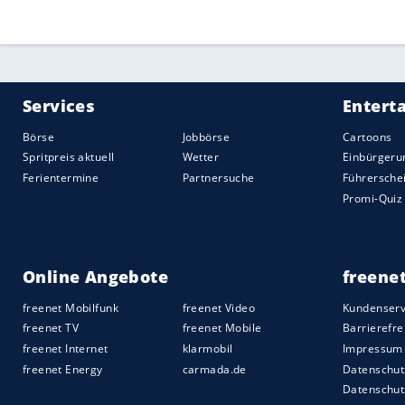
gewonnen.
Auch auf das Wiedersehen mit
Nationals
München
zusammengespielt hatte, freue
Toni gesprochen."
Quelle:
2021 Sport-Informations-Dienst, Köln