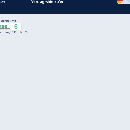
Entertainment
F
Cartoons
Spiele
D
Einbürgerungstest
Videos
f
Führerscheintest
Wissens-Quiz
f
Promi-Quiz
Witze
f
K
freenet
Kundenservice
Gender-Hinweis