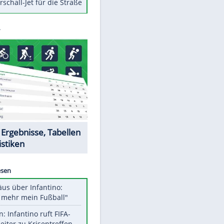
Berger im Wandel der Zeit
Todsünden im Restaurant
Die teuersten Neuzugänge der
BVB-Geschichte
Die gruseligsten Ort der Welt
Daten zwischen Windows und
Android austauschen
Ein Hyperschall-Jet für die Straße
Datencenter