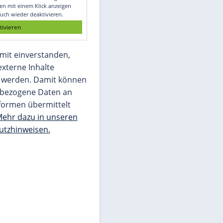
Glomex GmbH
Wir benötigen Ihre Zustimmung, um den
von unserer Redaktion eingebundenen
Inhalt von Glomex GmbH anzuzeigen. Sie
können diesen mit einem Klick anzeigen
lassen und auch wieder deaktivieren.
jetzt aktivieren
Ich bin damit einverstanden,
dass mir externe Inhalte
angezeigt werden. Damit können
personenbezogene Daten an
Drittplattformen übermittelt
werden.
Mehr dazu in unseren
Datenschutzhinweisen.