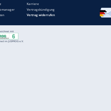
Entertainment
F
Cartoons
Spiele
D
Einbürgerungstest
Videos
f
Führerscheintest
Wissens-Quiz
f
Promi-Quiz
Witze
f
K
freenet