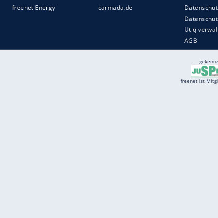
Services
Börse
Jobbörse
Spritpreis aktuell
Wetter
Ferientermine
Partnersuche
Online Angebote