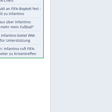
EITE
Aktuelle Ergebnisse, Tabellen
und Statistiken
Meistgelesen
"Infanti-No Go":
Pressestimmen zum Verbleib
des FIFA-Chefs
UEFA hält an FIFA-Boykott fest -
CAF hält zu Infantino