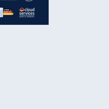
inanzen & Produkte
iscounter-Angebote
Online-Sicherheit
reenet Cloud
Ratenkredit
reenet Mail
Brutto-Netto-Rechner
reenet Webhosting
Rentenrechner
fz-Versicherung
TV-Vergleich