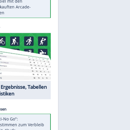
Die größten Mythen über
Medikamente
Berlins Matchwinner Grönning:
"Veränderte Perspektive"
Vorsicht: Diese 17 Dinge hassen
Katzen
Illegales Asphalt-Kartell muss
Mio-Strafe zahlen
Memo-Spiel mit den
meistverkauften Arcade-
Maschinen
Datencenter