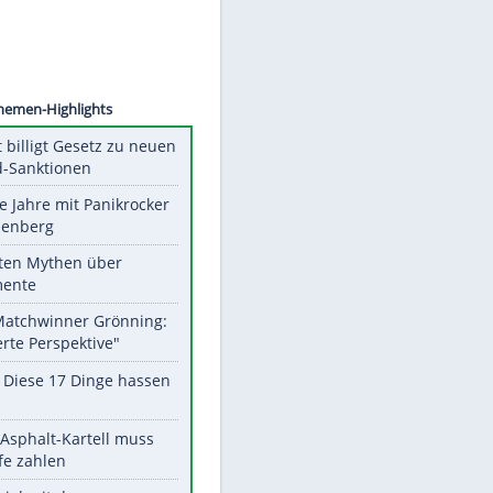
©
SID
Unsere Themen-Highlights
US-Senat billigt Gesetz zu neuen
Russland-Sanktionen
Durch die Jahre mit Panikrocker
Udo Lindenberg