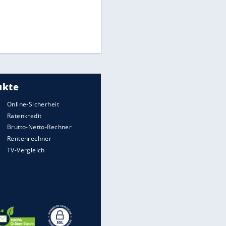
Matthäus über Infantino:
"Nicht mehr mein Fußball"
Times: Infantino bietet WM-
Finale für Unterstützung
Medien: Infantino ruft FIFA-
Mitarbeiter zu Krisentreffen