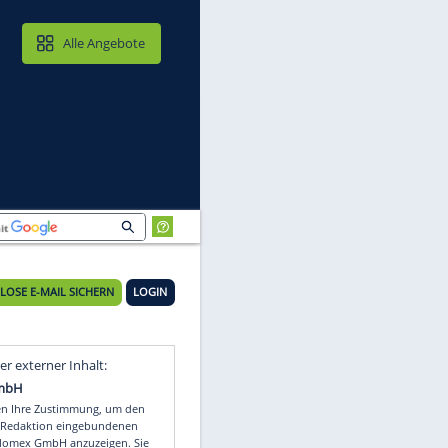
MAIL & CLOUD
Alle Angebote
KOSTENLOSE E-MAIL SICHERN
LOGIN
Video
Empfohlener externer Inhalt: