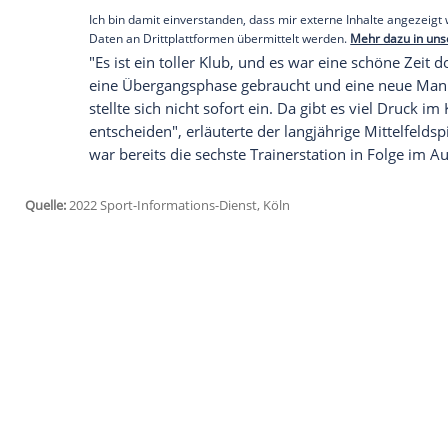
"Es ist schade, aber es ist nichts vorgefal
Wir haben zu wenig Punkte. Deshalb habe
Jährige bei Sport1. Der Verein bedankte 
Empfohlener externer Inhalt:
Glomex GmbH
Wir benötigen Ihre Zustimmung, um den von un
anzuzeigen. Sie können diesen mit einem Klick a
jetzt aktivieren
Ich bin damit einverstanden, dass mir externe In
Daten an Drittplattformen übermittelt werden.
Meh
"Es ist ein toller Klub, und es war eine s
eine Übergangsphase gebraucht und eine
stellte sich nicht sofort ein. Da gibt es 
entscheiden", erläuterte der langjährige