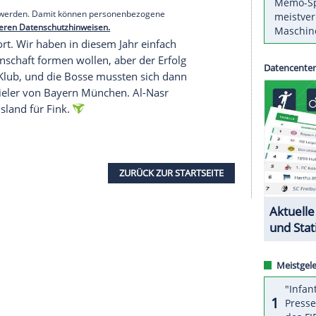
len, wie jetzt vielleicht manch einer wieder denkt.
n sich unsere Wege getrennt", sagte der 55-
sich beim deutschen Fußballlehrer.
serer Redaktion eingebundenen Inhalt von Glomex GmbH
nzeigen lassen und auch wieder deaktivieren.
halte angezeigt werden. Damit können personenbezogene
r dazu in unseren Datenschutzhinweisen.
chöne Zeit dort. Wir haben in diesem Jahr einfach
 neue Mannschaft formen wollen, aber der Erfolg
viel Druck im Klub, und die Bosse mussten sich dann
 Mittelfeldspieler von Bayern München. Al-Nasr