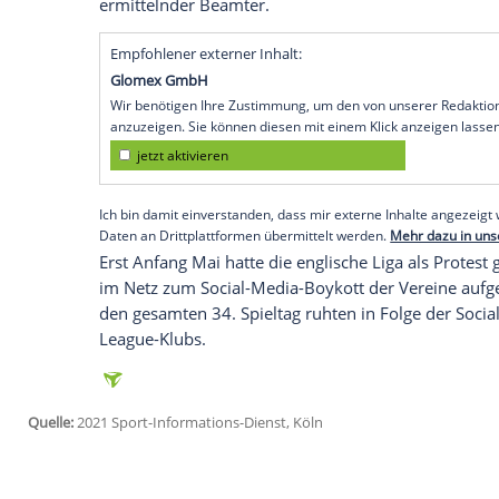
London (SID) - Ein weiterer Rassismus-Vo
einer strittigen Entscheidung, die in ein
April zu einem aberkannten Tor für
Manc
Fußballprofi
und Ex-Hamburger sowie L
Tottenham Hotspur
zur
Zielscheibe
rassi
In dem Fall vermeldet die Londoner Met
Festnahme
acht tatverdächtiger Männer,
Zusammenhang zudem vernommen. "Diese
rassistisches Verhalten nicht duldet, au
ermittelnder Beamter.
Empfohlener externer Inhalt:
Glomex GmbH
Wir benötigen Ihre Zustimmung, um den von un
anzuzeigen. Sie können diesen mit einem Klick a
jetzt aktivieren