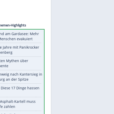
©
SID
Unsere Themen-Highlights
Waldbrand am Gardasee: Mehr
als 200 Menschen evakuiert
Durch die Jahre mit Panikrocker
Udo Lindenberg