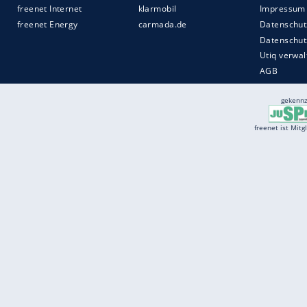
Services
Börse
Jobbörse
Spritpreis aktuell
Wetter
Ferientermine
Partnersuche