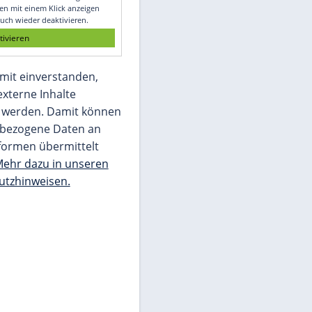
Glomex GmbH
Wir benötigen Ihre Zustimmung, um den
von unserer Redaktion eingebundenen
Inhalt von Glomex GmbH anzuzeigen. Sie
können diesen mit einem Klick anzeigen
lassen und auch wieder deaktivieren.
jetzt aktivieren
Ich bin damit einverstanden,
dass mir externe Inhalte
angezeigt werden. Damit können
personenbezogene Daten an
Drittplattformen übermittelt
werden.
Mehr dazu in unseren
Datenschutzhinweisen.