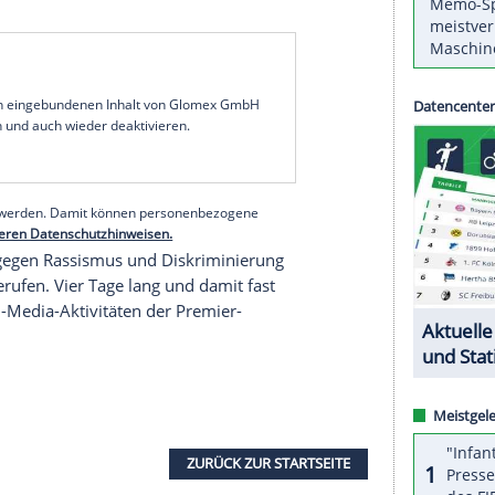
rfall beschäftigt den englischen Fußball: Nach
em Spiel der englischen
Premier League
am 11.
hester United
führte, wurde der südkoreanische
everkusener
Heung-Min Son
vom Gegner
stischer
Beleidigungen
im Internet.
ropolitan
Police
nun am Freitag die vorläufige
 vier weitere Personen würden in diesem
 Aktion macht überdeutlich, dass die
Polizei
ch wenn sie
online
begangen werden", so ein im Fall
serer Redaktion eingebundenen Inhalt von Glomex GmbH
nzeigen lassen und auch wieder deaktivieren.