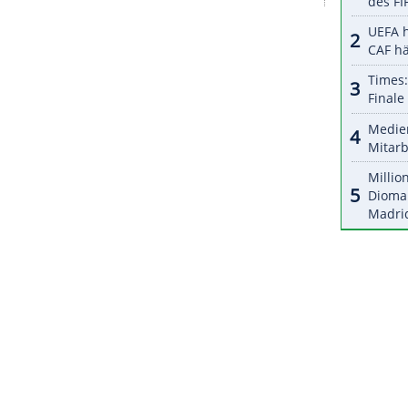
halte angezeigt werden. Damit können personenbezogene
r dazu in unseren Datenschutzhinweisen.
als
Protest
gegen
Rassismus
und
Diskriminierung
reine aufgerufen. Vier Tage lang und damit fast
e der Social-Media-Aktivitäten der Premier-
ZURÜCK ZUR STARTS