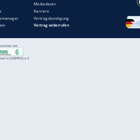
Entertainment
F
Cartoons
Spiele
D
Einbürgerungstest
Videos
f
Führerscheintest
Wissens-Quiz
f
Promi-Quiz
Witze
f
K