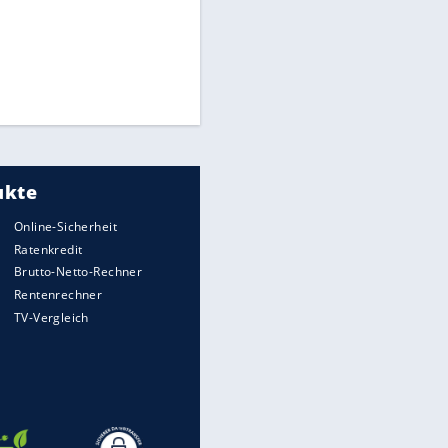
Times: Infantino bietet WM-
Finale für Unterstützung
Medien: Infantino ruft FIFA-
Mitarbeiter zu Krisentreffen
Millionendeal perfekt:
Diomande wechselt nach
Madrid