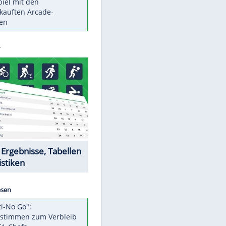
Die größten Mythen über
Medikamente
Braunschweig nach Kantersieg in
Magdeburg an der Spitze
Vorsicht: Diese 17 Dinge hassen
Katzen
Illegales Asphalt-Kartell muss
Mio-Strafe zahlen
Memo-Spiel mit den
meistverkauften Arcade-
Maschinen
Datencenter