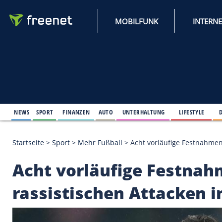
MOBILFUNK
NEWS
SPORT
FINANZEN
AUTO
UNTERHALTUNG
L
Startseite
>
Sport
>
Mehr Fußball
>
Acht vorläufige
Acht vorläufige Fe