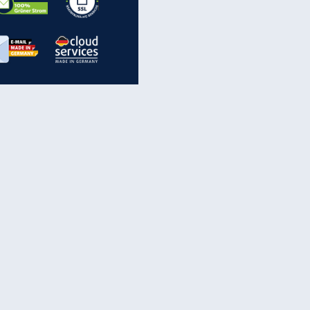
inanzen & Produkte
iscounter-Angebote
Online-Sicherheit
reenet Cloud
Ratenkredit
reenet Mail
Brutto-Netto-Rechner
reenet Webhosting
Rentenrechner
fz-Versicherung
TV-Vergleich