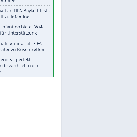
Aktuelle Ergebnisse, Tabellen
und Statistiken
Meistgelesen
"Infanti-No Go":
EITE
Pressestimmen zum Verbleib
des FIFA-Chefs
UEFA hält an FIFA-Boykott fest -
CAF hält zu Infantino