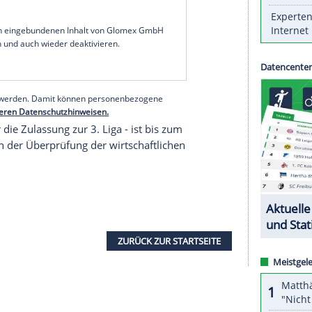
ist infolge seines
Insolvenzantrags
mit einem
lausschuss
des Deutschen Fußball-Bundes (
DFB
)
ch 26 Punkte auf dem Konto und geht als
er Rückstand auf einen Nichtabstiegsplatz beträgt
um gegen das Urteil Einspruch einzulegen.
venzantrages
am 14. Februar damit, sich von
rein noch aus der Vergangenheit belasten und die
en.
serer Redaktion eingebundenen Inhalt von Glomex GmbH
nzeigen lassen und auch wieder deaktivieren.
halte angezeigt werden. Damit können personenbezogene