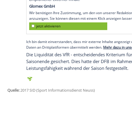
Aalen (SID) - Fußball-Drittligist
VfR Aalen
Abzug von neun Punkten durch den
Spie
belegt worden. Damit hat der VfR nur no
Tabellenvorletzter in den 26. Spieltag. D
zwei Punkte. Aalen hat eine Woche Zeit, 
Der VfR begründete das Stellen des
Insol
Schulden befreien zu wollen, die den Ve
Zukunft des Vereins infrage stellen würd
Empfohlener externer Inhalt:
Glomex GmbH
Wir benötigen Ihre Zustimmung, um den von un
anzuzeigen. Sie können diesen mit einem Klick a
jetzt aktivieren
Ich bin damit einverstanden, dass mir externe In