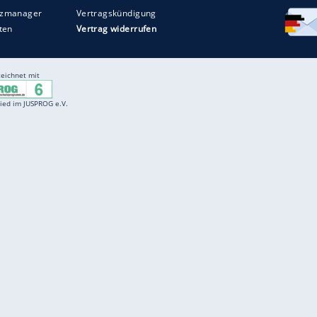
Entertainment
F
Cartoons
Spiele
D
Einbürgerungstest
Videos
f
Führerscheintest
Wissens-Quiz
f
Promi-Quiz
Witze
f
K
freenet