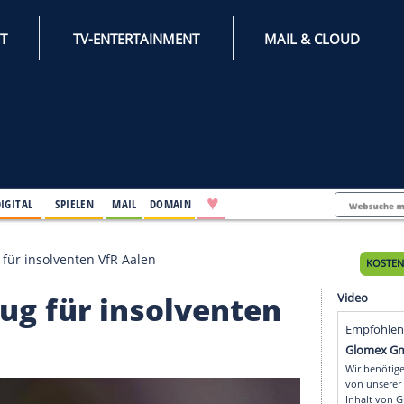
INTERNET
TV-ENTERTAINMENT
♥
IFESTYLE
DIGITAL
SPIELEN
MAIL
DOMAIN
unkte Abzug für insolventen VfR Aalen
e Abzug für insolvente