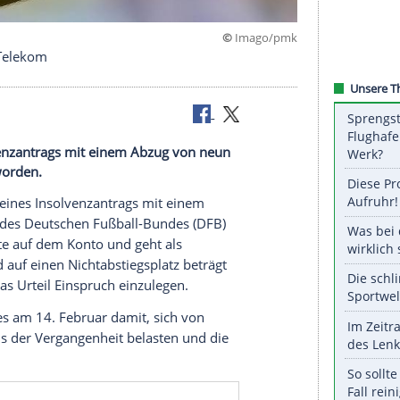
©
Imag
RD/ZDF und Telekom
 seines Insolvenzantrags mit einem Abzug von neun
FB belegt worden.