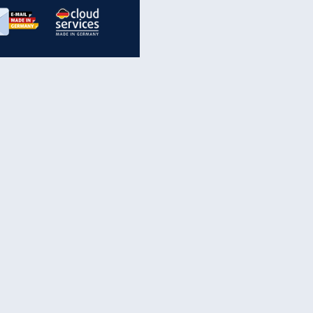
inanzen & Produkte
iscounter-Angebote
Online-Sicherheit
reenet Cloud
Ratenkredit
reenet Mail
Brutto-Netto-Rechner
reenet Webhosting
Rentenrechner
fz-Versicherung
TV-Vergleich