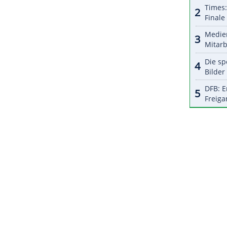
r dazu in unseren Datenschutzhinweisen.
iterium für die Zulassung zur 3. Liga - ist bis zum
im Rahmen der Überprüfung der wirtschaftlichen
tgestellt.
ZURÜCK ZUR STARTS