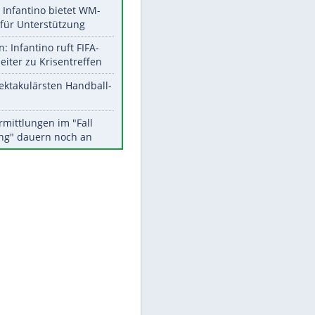
Aktuelle Ergebnisse, Tabellen
und Statistiken
EITE
Meistgelesen
Matthäus über Infantino:
"Nicht mehr mein Fußball"
Times: Infantino bietet WM-
Finale für Unterstützung