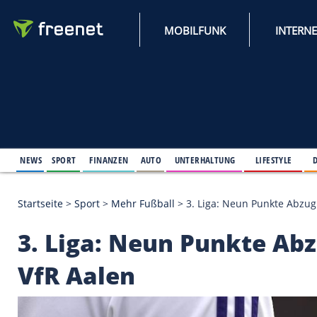
MOBILFUNK
NEWS
SPORT
FINANZEN
AUTO
UNTERHALTUNG
L
Startseite
>
Sport
>
Mehr Fußball
>
3. Liga: Neun P
3. Liga: Neun Punkt