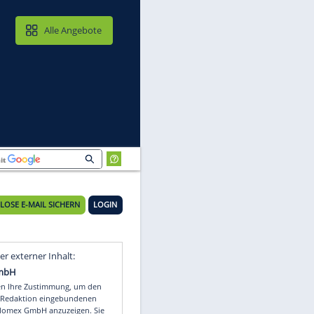
MAIL & CLOUD
Alle Angebote
KOSTENLOSE E-MAIL SICHERN
LOGIN
n
Video
Empfohlener externer Inhalt: