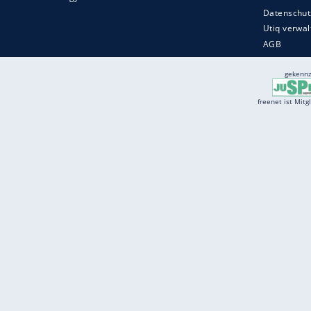
Services
Börse
Jobbörse
Spritpreis aktuell
Wetter
Ferientermine
Partnersuche
Online Angebote