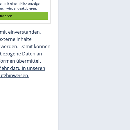
Glomex GmbH
Wir benötigen Ihre Zustimmung, um den
von unserer Redaktion eingebundenen
Inhalt von Glomex GmbH anzuzeigen. Sie
können diesen mit einem Klick anzeigen
lassen und auch wieder deaktivieren.
jetzt aktivieren
Ich bin damit einverstanden,
dass mir externe Inhalte
angezeigt werden. Damit können
personenbezogene Daten an
Drittplattformen übermittelt
werden.
Mehr dazu in unseren
Datenschutzhinweisen.