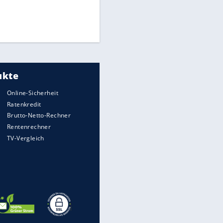
Medien: Infantino ruft FIFA-
Mitarbeiter zu Krisentreffen
Die spektakulärsten Handball-
Bilder
DFB: Ermittlungen im "Fall
Freigang" dauern noch an