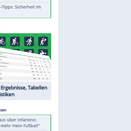
Aufruhr!
Was bei der Vogelfütterung
wirklich sinnvoll ist
Die schlimmsten Bad Boys der
Sportwelt
Im Zeitraffer: Die Entwicklung
des Lenkrades
So sollte man Ohren auf keinen
Fall reinigen
Experten-Tipps: Sicherheit im
Internet
Datencenter