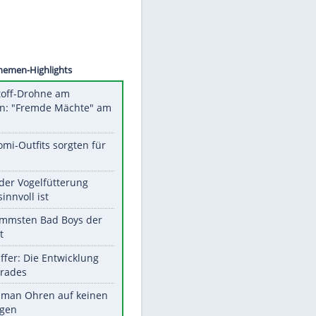
o/pmk
Unsere Themen-Highlights
Sprengstoff-Drohne am
Flughafen: "Fremde Mächte" am
Werk?
Diese Promi-Outfits sorgten für