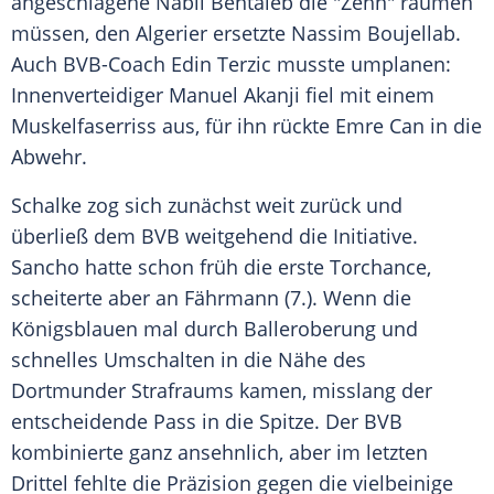
angeschlagene
Nabil Bentaleb
die "Zehn" räumen
müssen, den Algerier ersetzte Nassim Boujellab.
Auch BVB-Coach
Edin Terzic
musste umplanen:
Innenverteidiger
Manuel Akanji
fiel mit einem
Muskelfaserriss aus, für ihn rückte
Emre Can
in die
Abwehr.
Schalke zog sich zunächst weit zurück und
überließ dem
BVB
weitgehend die Initiative.
Sancho
hatte schon früh die erste Torchance,
scheiterte aber an
Fährmann
(7.). Wenn die
Königsblauen
mal durch Balleroberung und
schnelles Umschalten in die Nähe des
Dortmunder Strafraums kamen, misslang der
entscheidende Pass in die Spitze. Der
BVB
kombinierte ganz ansehnlich, aber im letzten
Drittel fehlte die Präzision gegen die vielbeinige