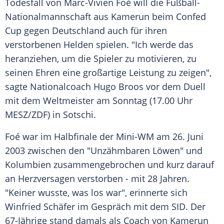
Todesfall
von
Marc-Vivien Foé
will die Fußball-
Nationalmannschaft aus
Kamerun
beim
Confed
Cup
gegen
Deutschland
auch für ihren
verstorbenen Helden spielen. "Ich werde das
heranziehen, um die Spieler zu motivieren, zu
seinen Ehren eine großartige Leistung zu zeigen",
sagte Nationalcoach
Hugo Broos
vor dem Duell
mit dem Weltmeister am Sonntag (17.00 Uhr
MESZ/
ZDF
) in
Sotschi
.
Foé
war im Halbfinale der Mini-WM am 26. Juni
2003 zwischen den "Unzähmbaren Löwen" und
Kolumbien
zusammengebrochen und kurz darauf
an Herzversagen verstorben - mit 28 Jahren.
"Keiner wusste, was los war", erinnerte sich
Winfried Schäfer
im Gespräch mit dem SID. Der
67-Jährige stand damals als Coach von
Kamerun