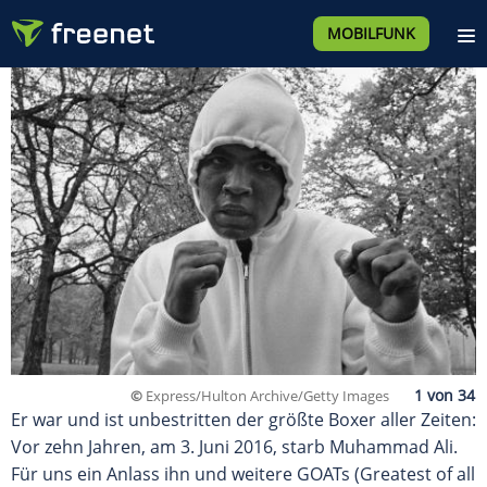
MOBILFUNK
©
Express/Hulton Archive/Getty Images
Er war und ist unbestritten der größte Boxer aller Zeiten:
Vor zehn Jahren, am 3. Juni 2016, starb Muhammad Ali.
Für uns ein Anlass ihn und weitere GOATs (Greatest of all