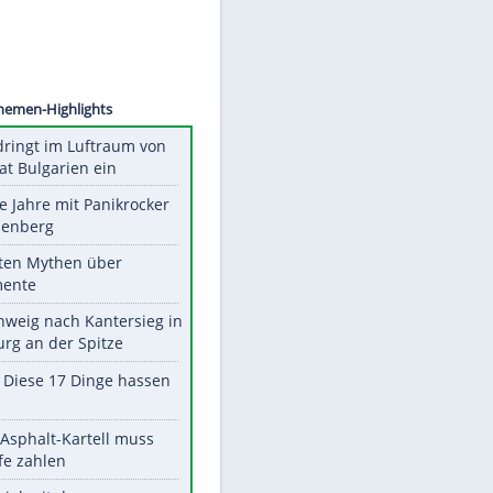
©
SID
Unsere Themen-Highlights
Drohne dringt im Luftraum von
Nato-Staat Bulgarien ein
Durch die Jahre mit Panikrocker
Udo Lindenberg