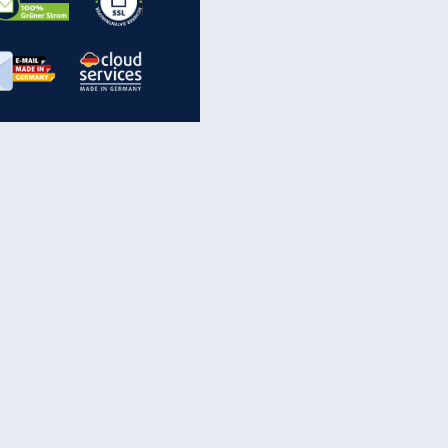
inanzen & Produkte
iscounter-Angebote
Online-Sicherheit
reenet Cloud
Ratenkredit
reenet Mail
Brutto-Netto-Rechner
reenet Webhosting
Rentenrechner
fz-Versicherung
TV-Vergleich