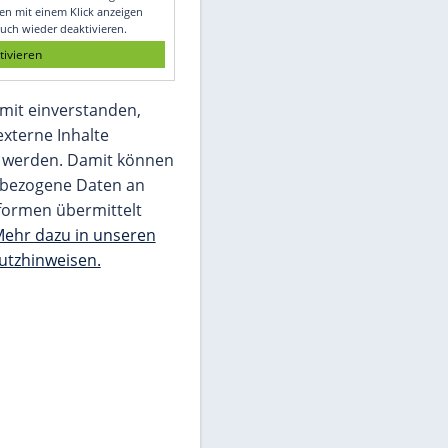
Glomex GmbH
Wir benötigen Ihre Zustimmung, um den
von unserer Redaktion eingebundenen
Inhalt von Glomex GmbH anzuzeigen. Sie
können diesen mit einem Klick anzeigen
lassen und auch wieder deaktivieren.
jetzt aktivieren
Ich bin damit einverstanden,
dass mir externe Inhalte
angezeigt werden. Damit können
personenbezogene Daten an
Drittplattformen übermittelt
werden.
Mehr dazu in unseren
Datenschutzhinweisen.