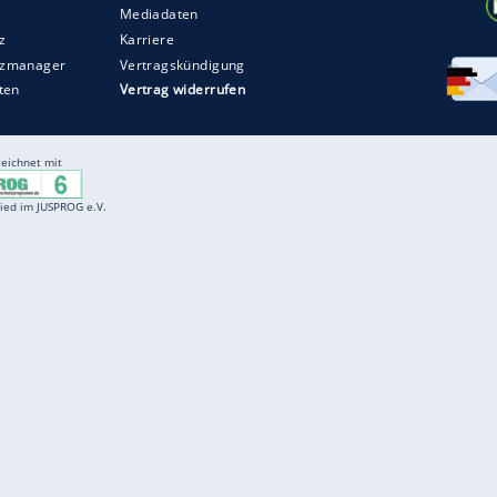
Entertainment
F
Cartoons
Spiele
D
Einbürgerungstest
Videos
f
Führerscheintest
Wissens-Quiz
f
Promi-Quiz
Witze
f
K