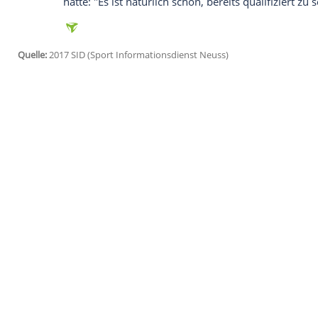
Halle (SID) - Speerwurf-Weltmeisterin
Kat
Werfertagen
in Halle/Saale hinter der U
(
Zweibrücken
) Platz zwei belegt. Die 33
60,27 Meter, die deutsche Meisterin
Hus
Norm.
Molitor
, deren Nichtnominierung für die
Nachspiel geführt hatte, ist als Titelvert
13. August) qualifiziert. "Ich bin nicht ga
auf dem Weg nach
London
", sagte
Molit
hatte: "Es ist natürlich schön, bereits qual
Quelle:
2017 SID (Sport Informationsdienst Neuss)