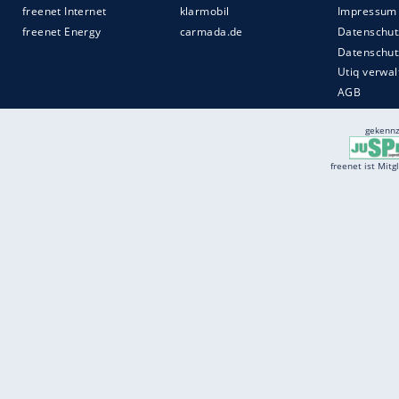
Services
Börse
Jobbörse
Spritpreis aktuell
Wetter
Ferientermine
Partnersuche