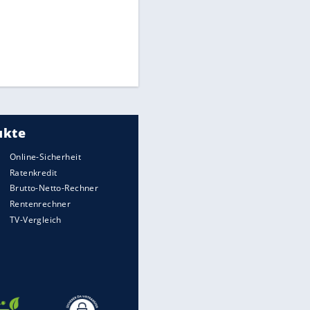
Times: Infantino bietet WM-
Finale für Unterstützung
Medien: Infantino ruft FIFA-
Mitarbeiter zu Krisentreffen
Millionendeal perfekt:
Diomande wechselt nach
Madrid