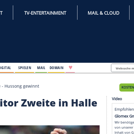
INTERNET
TV-ENTERTAINMENT
♥
IFESTYLE
DIGITAL
SPIELEN
MAIL
DOMAIN
ite in Halle - Hussong gewinnt
 Molitor Zweite in Hal