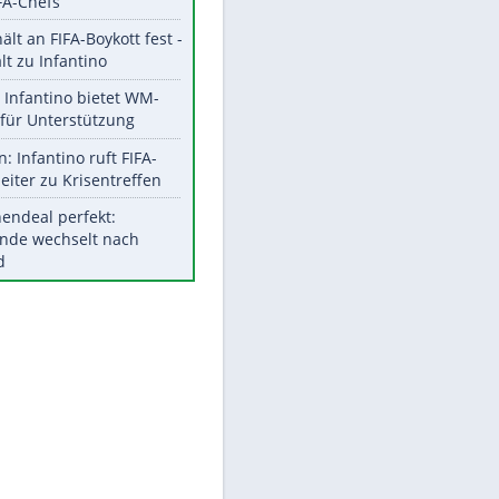
Aktuelle Ergebnisse, Tabellen
und Statistiken
Meistgelesen
"Infanti-No Go":
Pressestimmen zum Verbleib
des FIFA-Chefs
UEFA hält an FIFA-Boykott fest -
CAF hält zu Infantino