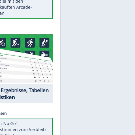
Die größten Mythen über
Medikamente
Braunschweig nach Kantersieg in
Magdeburg an der Spitze
Vorsicht: Diese 17 Dinge hassen
Katzen
Illegales Asphalt-Kartell muss
Mio-Strafe zahlen
Memo-Spiel mit den
meistverkauften Arcade-
Maschinen
Datencenter
EITE