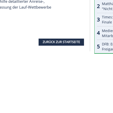
nzeigen lassen und auch wieder deaktivieren.
halte angezeigt werden. Damit können personenbezogene
r dazu in unseren Datenschutzhinweisen.
r Coronakrise hatten die
Laufwettbewerbe
fts-Programm gestanden, der Sicherheitsabstand
rleistet werden können - Stars wie Hindernis-
ten die Pläne daraufhin stark kritisiert.
estabstand von 2 m, Wettkämpfe in
n diese Regelungen nicht rechtzeitig vor der DM
der Voraussetzung von mindestens zwei negativen
owie mithilfe detaillierter Anreise-,
en eine Zulassung der Lauf-Wettbewerbe