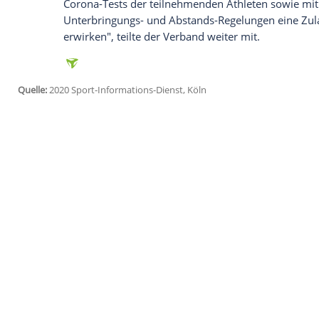
anzuzeigen. Sie können diesen mit einem Klick a
jetzt aktivieren
Ich bin damit einverstanden, dass mir externe In
Daten an Drittplattformen übermittelt werden.
Meh
Wegen behördlicher Vorgaben im Zuge de
ursprünglich nicht auf dem Meisterscha
bei diesen Disziplinen hätte nicht gewäh
Europameisterin
Gesa Felicitas Krause
hat
In
Niedersachsen
gilt für Sport ein Mind
Kontaktsportarten sind verboten. "Sollte
aufgehoben werden, will der DLV unter 
Corona-Tests der teilnehmenden Athleten s
Unterbringungs- und Abstands-Regelung
erwirken", teilte der Verband weiter mit.