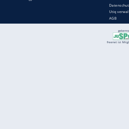
Services
Börse
Jobbörse
Spritpreis aktuell
Wetter
Ferientermine
Partnersuche
Online Angebote