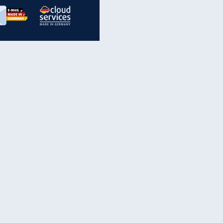
inanzen & Produkte
iscounter-Angebote
Online-Sicherheit
reenet Cloud
Ratenkredit
reenet Mail
Brutto-Netto-Rechner
reenet Webhosting
Rentenrechner
fz-Versicherung
TV-Vergleich