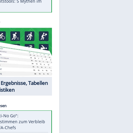
Was bei der Vogelfütterung
wirklich sinnvoll ist
"Infanti-No Go": Pressestimmen
zum Verbleib des FIFA-Chefs
Im Zeitraffer: Die Entwicklung
des Lenkrades
Lebensmittel, die nicht schlecht
werden
Sicherheitstools: 5 Mythen im
Check
Datencenter