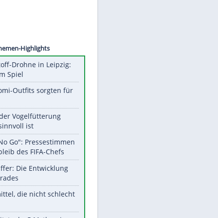
©
SID
Unsere Themen-Highlights
Sprengstoff-Drohne in Leipzig:
Semtex im Spiel
Diese Promi-Outfits sorgten für
Aufruhr!