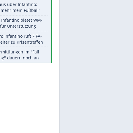
Aktuelle Ergebnisse, Tabellen
und Statistiken
Meistgelesen
"Infanti-No Go":
Pressestimmen zum Verbleib
des FIFA-Chefs
Matthäus über Infantino:
"Nicht mehr mein Fußball"