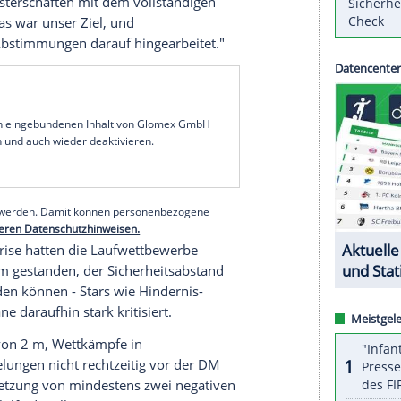
etik-Verband
(DLV) will bei den deutschen
August) nun doch die
Laufwettbewerbe
über 1500
s Programm nehmen. Ein entsprechendes
rde der Stadt
Braunschweig
und dem Land
legt, wie der Verband am Mittwoch mitteilte.
hungen zur Eindämmung der Corona-Pandemie
n Lockerungen der behördlich angeordneten
ichkeit, unser DM-Konzept um die noch
gte DLV-Generaldirektor Idriss Gonschinska:
utsche
Meisterschaften
mit dem vollständigen
 können. Das war unser Ziel, und
ächen und Abstimmungen darauf hingearbeitet."
serer Redaktion eingebundenen Inhalt von Glomex GmbH