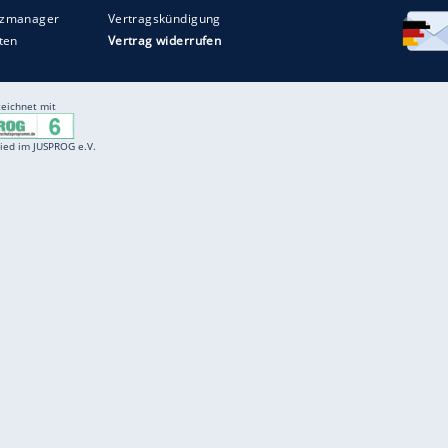
Entertainment
F
Cartoons
Spiele
D
Einbürgerungstest
Videos
f
Führerscheintest
Wissens-Quiz
f
Promi-Quiz
Witze
f
K
freenet