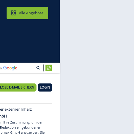
MAIL & CLOUD
Alle Angebote
KOSTENLOSE E-MAIL SICHERN
LOGIN
Video
Empfohlener externer Inhalt: