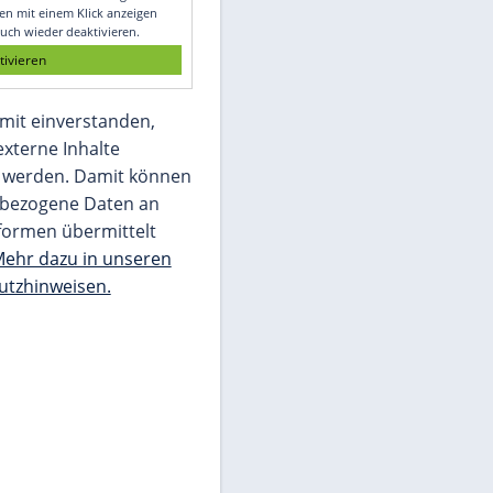
Glomex GmbH
Wir benötigen Ihre Zustimmung, um den
von unserer Redaktion eingebundenen
Inhalt von Glomex GmbH anzuzeigen. Sie
können diesen mit einem Klick anzeigen
lassen und auch wieder deaktivieren.
jetzt aktivieren
Ich bin damit einverstanden,
dass mir externe Inhalte
angezeigt werden. Damit können
personenbezogene Daten an
Drittplattformen übermittelt
werden.
Mehr dazu in unseren
Datenschutzhinweisen.