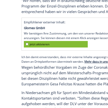
Hamburg
(SID) - Der
Deutsche Leichtathl
Meisterschaften
in
Braunschweig
(8./9. 
und 5000 m sowie 3000 m Hindernis in
Durchführungs- und Hygiene-Konzept wu
Niedersachsen
bereits zur Prüfung vorge
"Die erfolgreichen bundesweiten Bemü
und die damit verbundenen schrittweise
Schutzmaßnahmen eröffnen uns die Mögl
fehlenden Wettbewerbe zu erweitern", sa
"Wir hoffen, dass wir in
Braunschweig
de
Programm der Einzel-Disziplinen erleben
entsprechend haben wir in vielen Gespr
Empfohlener externer Inhalt:
Glomex GmbH
Wir benötigen Ihre Zustimmung, um den von un