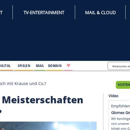
INTERNET
TV-ENTERTAINMENT
♥
IFESTYLE
DIGITAL
SPIELEN
MAIL
DOMAIN
rschaften doch mit Krause und Co.?
tsche Meisterschaften