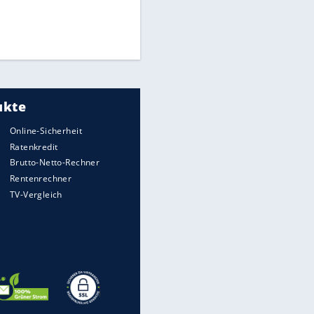
Times: Infantino bietet WM-
Finale für Unterstützung
Medien: Infantino ruft FIFA-
Mitarbeiter zu Krisentreffen
EITE
DFB: Ermittlungen im "Fall
Freigang" dauern noch an