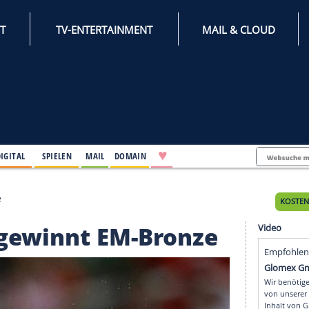
INTERNET
TV-ENTERTAINMENT
♥
IFESTYLE
DIGITAL
SPIELEN
MAIL
DOMAIN
t EM-Bronze
torl gewinnt EM-Bron