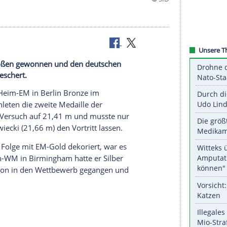
e im Kugelstoßen gewonnen und den deutschen
telkämpfe beschert.
at bei der Heim-EM in
Berlin
Bronze im
 Leichtathleten die zweite
Medaille
der