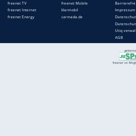
Services
Börse
Jobbörse
Spritpreis aktuell
Wetter
Ferientermine
Partnersuche