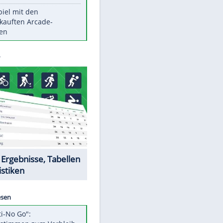
Die größten Mythen über
Medikamente
Witteks über Beinahe-
Amputation: "Hätte böse enden
können"
Vorsicht: Diese 17 Dinge hassen
Katzen
Illegales Asphalt-Kartell muss
Mio-Strafe zahlen
Memo-Spiel mit den
EITE
meistverkauften Arcade-
Maschinen
Datencenter