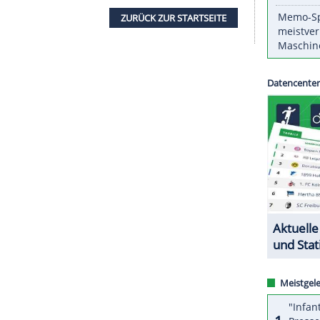
m im ersten Versuch auf 21,41 m und musste nur
nrad Bukowiecki
(21,66 m) den Vortritt lassen.
 dreimal in Folge mit EM-Gold dekoriert, war es
i der Hallen-WM in Birmingham hatte er Silber
er Qualifikation in den Wettbewerb gegangen und
ZURÜCK ZUR STARTS