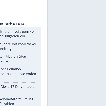
©
SID
Unsere Themen-Highlights
Drohne dringt im Luftraum von
Nato-Staat Bulgarien ein
Durch die Jahre mit Panikrocker
Udo Lindenberg