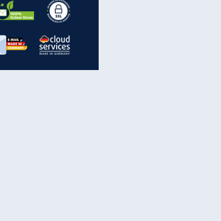
inanzen & Produkte
iscounter-Angebote
Online-Sicherheit
reenet Cloud
Ratenkredit
reenet Mail
Brutto-Netto-Rechner
reenet Webhosting
Rentenrechner
fz-Versicherung
TV-Vergleich