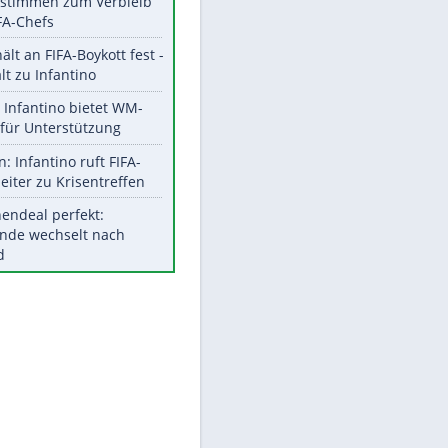
Aktuelle Ergebnisse, Tabellen
und Statistiken
Meistgelesen
"Infanti-No Go":
Pressestimmen zum Verbleib
des FIFA-Chefs
UEFA hält an FIFA-Boykott fest -