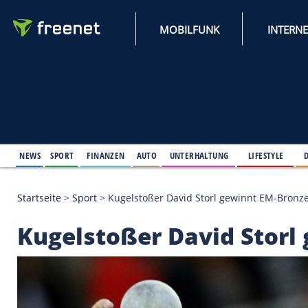
MOBILFUNK
NEWS
SPORT
FINANZEN
AUTO
UNTERHALTUNG
L
Startseite
>
Sport
>
Kugelstoßer David Storl gewinn
Kugelstoßer David S