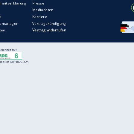
Entertainment
F
Cartoons
Spiele
D
Einbürgerungstest
Videos
f
Führerscheintest
Wissens-Quiz
f
Promi-Quiz
Witze
f
K