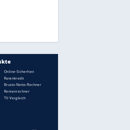
CAF hält zu Infantino
Times: Infantino bietet WM-
Finale für Unterstützung
Medien: Infantino ruft FIFA-
Mitarbeiter zu Krisentreffen
Millionendeal perfekt:
Diomande wechselt nach
Madrid