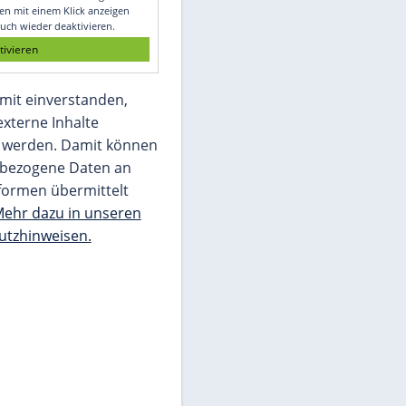
Glomex GmbH
Wir benötigen Ihre Zustimmung, um den
von unserer Redaktion eingebundenen
Inhalt von Glomex GmbH anzuzeigen. Sie
können diesen mit einem Klick anzeigen
lassen und auch wieder deaktivieren.
jetzt aktivieren
Ich bin damit einverstanden,
dass mir externe Inhalte
angezeigt werden. Damit können
personenbezogene Daten an
Drittplattformen übermittelt
werden.
Mehr dazu in unseren
Datenschutzhinweisen.