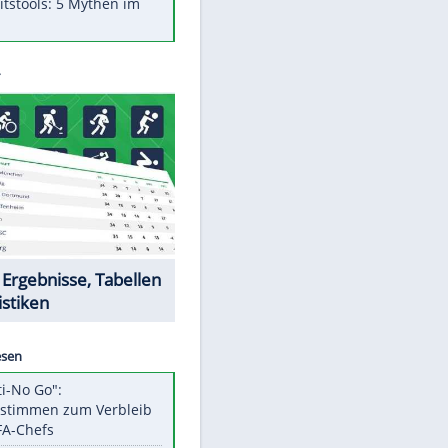
Was bei der Vogelfütterung
wirklich sinnvoll ist
"Infanti-No Go": Pressestimmen
zum Verbleib des FIFA-Chefs
Im Zeitraffer: Die Entwicklung
des Lenkrades
Lebensmittel, die nicht schlecht
werden
Sicherheitstools: 5 Mythen im
Check
Datencenter
EITE