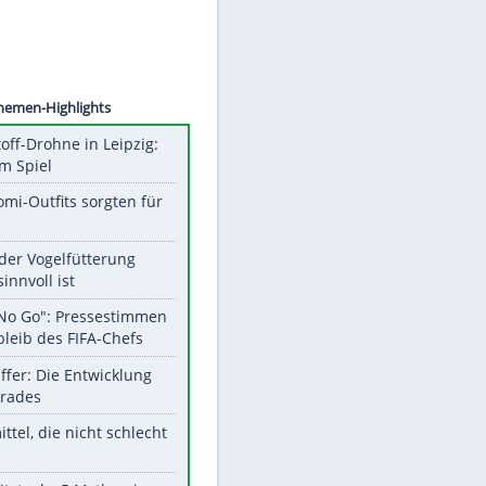
©
SID
Unsere Themen-Highlights
Sprengstoff-Drohne in Leipzig:
Semtex im Spiel
Diese Promi-Outfits sorgten für
Aufruhr!