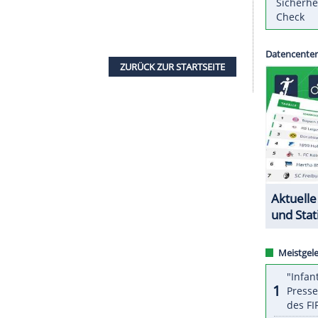
 es darum, öffentliches Bewusstsein für das
l zu schaffen", sagte EM-Teilnehmerin
Bauer
, der
ähe des Herzens eingesetzt worden war. Rund
m
Herztod
zum Opfer.
offenen helfen? Wie funktioniert eine
 einem Defibrillator um? Ich möchte mit daran
ndlichkeit wird und jeder weiß, was im Notfall zu
alllehrer Peter Neururer und die Schauspielerin
g als Botschafter aktiv.
ZURÜCK ZUR STARTS