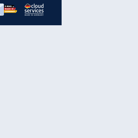
inanzen & Produkte
iscounter-Angebote
Online-Sicherheit
reenet Cloud
Ratenkredit
reenet Mail
Brutto-Netto-Rechner
reenet Webhosting
Rentenrechner
fz-Versicherung
TV-Vergleich