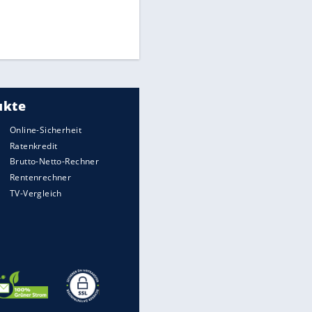
Times: Infantino bietet WM-
Finale für Unterstützung
Medien: Infantino ruft FIFA-
Mitarbeiter zu Krisentreffen
DFB: Ermittlungen im "Fall
Freigang" dauern noch an