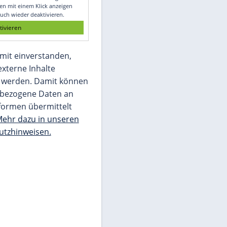
Glomex GmbH
Wir benötigen Ihre Zustimmung, um den
von unserer Redaktion eingebundenen
Inhalt von Glomex GmbH anzuzeigen. Sie
können diesen mit einem Klick anzeigen
lassen und auch wieder deaktivieren.
jetzt aktivieren
Ich bin damit einverstanden,
dass mir externe Inhalte
angezeigt werden. Damit können
personenbezogene Daten an
Drittplattformen übermittelt
werden.
Mehr dazu in unseren
Datenschutzhinweisen.