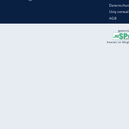
Services
Börse
Jobbörse
Spritpreis aktuell
Wetter
Ferientermine
Partnersuche
Online Angebote