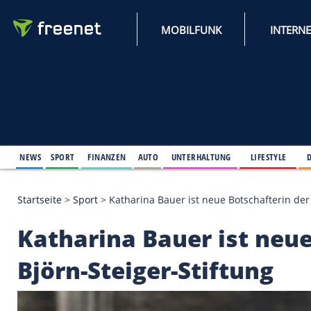
MOBILFUNK
NEWS
SPORT
FINANZEN
AUTO
UNTERHALTUNG
L
Startseite
>
Sport
>
Katharina Bauer ist neue Botsch
Katharina Bauer ist