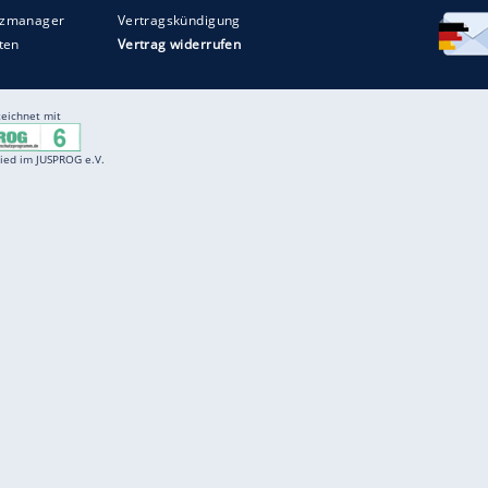
Entertainment
F
Cartoons
Spiele
D
Einbürgerungstest
Videos
f
Führerscheintest
Wissens-Quiz
f
Promi-Quiz
Witze
f
K
freenet