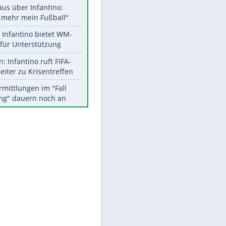
Aktuelle Ergebnisse, Tabellen
und Statistiken
Meistgelesen
"Infanti-No Go":
Pressestimmen zum Verbleib
des FIFA-Chefs
Matthäus über Infantino:
"Nicht mehr mein Fußball"