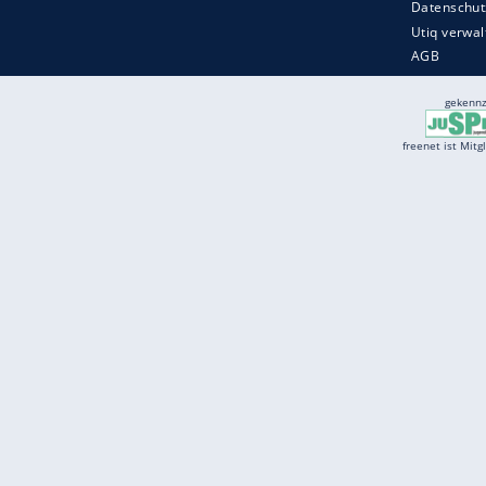
Services
Börse
Jobbörse
Spritpreis aktuell
Wetter
Ferientermine
Partnersuche
Online Angebote