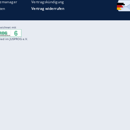
Entertainment
F
Cartoons
Spiele
D
Einbürgerungstest
Videos
f
Führerscheintest
Wissens-Quiz
f
Promi-Quiz
Witze
f
K
freenet