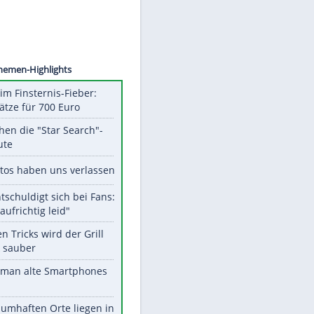
©
SID
Unsere Themen-Highlights
Spanien im Finsternis-Fieber:
Balkonplätze für 700 Euro
Das machen die "Star Search"-
Stars heute