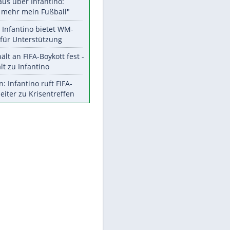
Aktuelle Ergebnisse, Tabellen
und Statistiken
Meistgelesen
"Infanti-No Go":
Pressestimmen zum Verbleib
des FIFA-Chefs
Matthäus über Infantino:
"Nicht mehr mein Fußball"
Times: Infantino bietet WM-