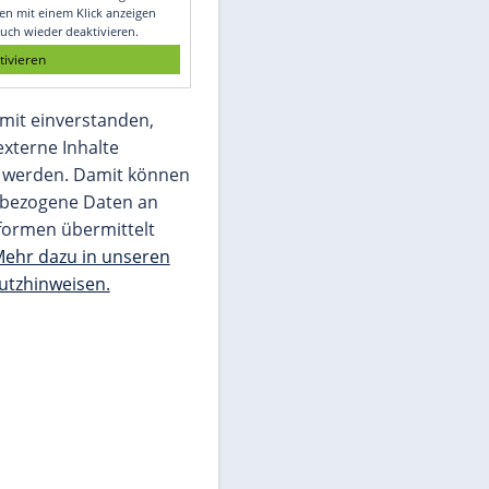
Glomex GmbH
Wir benötigen Ihre Zustimmung, um den
von unserer Redaktion eingebundenen
Inhalt von Glomex GmbH anzuzeigen. Sie
können diesen mit einem Klick anzeigen
lassen und auch wieder deaktivieren.
jetzt aktivieren
Ich bin damit einverstanden,
dass mir externe Inhalte
angezeigt werden. Damit können
personenbezogene Daten an
Drittplattformen übermittelt
werden.
Mehr dazu in unseren
Datenschutzhinweisen.