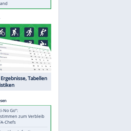
Diese Autos haben uns verlassen
Reese entschuldigt sich bei Fans:
"Tut mir aufrichtig leid"
Mit diesen Tricks wird der Grill
ruckzuck sauber
So nutzt man alte Smartphones
sinnvoll
Diese traumhaften Orte liegen in
Deutschland
EITE
Datencenter