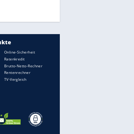
Finale für Unterstützung
UEFA hält an FIFA-Boykott fest -
CAF hält zu Infantino
Medien: Infantino ruft FIFA-
Mitarbeiter zu Krisentreffen