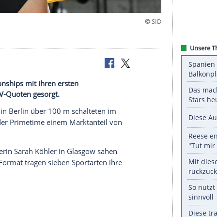
tives Fazit
an Championships mit ihren ersten
her besten TV-Quoten gesorgt.