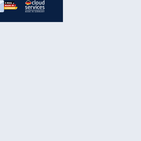
inanzen & Produkte
iscounter-Angebote
Online-Sicherheit
reenet Cloud
Ratenkredit
reenet Mail
Brutto-Netto-Rechner
reenet Webhosting
Rentenrechner
fz-Versicherung
TV-Vergleich