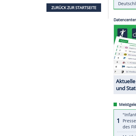
kenkemper in
Berlin
über 100 m schalteten im
ntsprach in der Primetime einem Marktanteil von
istilschwimmerin
Sarah Köhler
in Glasgow sahen
dem neuen Format tragen sieben Sportarten ihre
s.
ZURÜCK ZUR STARTS