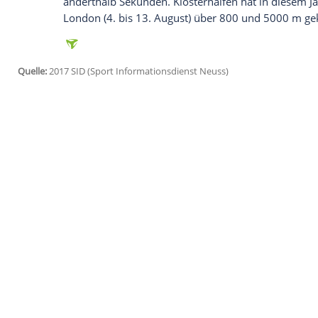
Rom
(SID) - Die deutsche Lauf-Hoffnung 
ihr enormes Potenzial unter
Beweis
geste
Meeting in herausragenden 3:59,30 Minu
deutschen Bestenliste. Klosterhalfen mus
neuen Weltjahresbesten Sifan Hassan aus
Winny Chebet
(3:59,16) geschlagen gebe
Klosterhalfen pulverisierte ihre bisherige
von Trainer Sebastian Weiß gilt im Deuts
riesiges Talent. Zum deutschen Rekord vo
anderthalb Sekunden. Klosterhalfen hat
London (4. bis 13. August) über 800 und
Quelle:
2017 SID (Sport Informationsdienst Neuss)