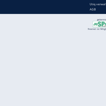
Services
Börse
Jobbörse
Spritpreis aktuell
Wetter
Ferientermine
Partnersuche
Online Angebote
freenet Mobilfunk
freenet Video