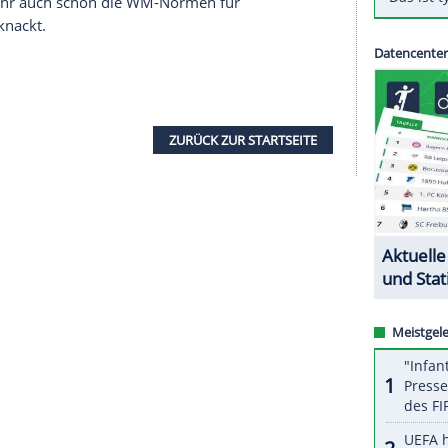
Konstanze Klosterhalfen (
Leverkusen
) hat erneut
llt. Die erst 20-Jährige lief beim Diamond-League-
ten über 1500 m auf Platz drei der ewigen
ste sich nach einem couragierten Auftritt nur der
 den Niederlanden (3:56,22) und der Kenianerin
n.
 Bestleistung (4:06,91) regelrecht, der Schützling
chen Leichtathletik-Verband (DLV) schon lange als
n Christiane Wartenberg (3:57,71) fehlen nur gut
 in diesem Jahr auch schon die WM-Normen für
 5000 m geknackt.
ZURÜCK ZUR STARTS