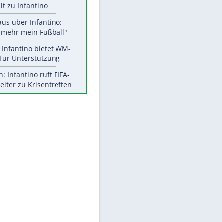
Aktuelle Ergebnisse, Tabellen
und Statistiken
Meistgelesen
"Infanti-No Go":
Pressestimmen zum Verbleib
des FIFA-Chefs
UEFA hält an FIFA-Boykott fest -
CAF hält zu Infantino
Matthäus über Infantino:
"Nicht mehr mein Fußball"