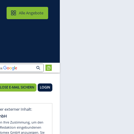
MAIL & CLOUD
Alle Angebote
KOSTENLOSE E-MAIL SICHERN
LOGIN
Video
Empfohlener externer Inhalt: