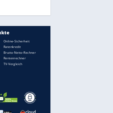
Times: Infantino bietet WM-
Finale für Unterstützung
Medien: Infantino ruft FIFA-
Mitarbeiter zu Krisentreffen