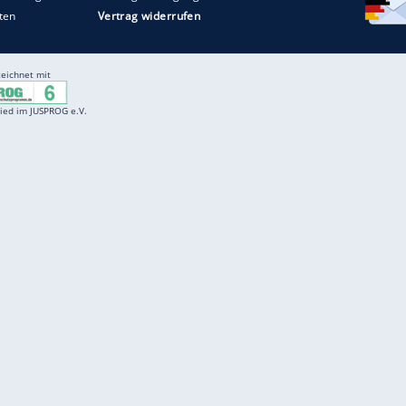
Entertainment
F
Cartoons
Spiele
D
Einbürgerungstest
Videos
f
Führerscheintest
Wissens-Quiz
f
Promi-Quiz
Witze
f
K
freenet
Kundenservice
Gender-Hinweis