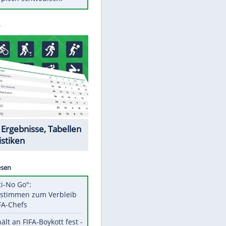
Diese Autos haben uns verlassen
Auftakt-Misere gestoppt: Berlin
gewinnt in Bochum
Mit diesen Tricks wird der Grill
ruckzuck sauber
So nutzt man alte Smartphones
sinnvoll
Das ist typisch schwedisch!
Datencenter
EITE