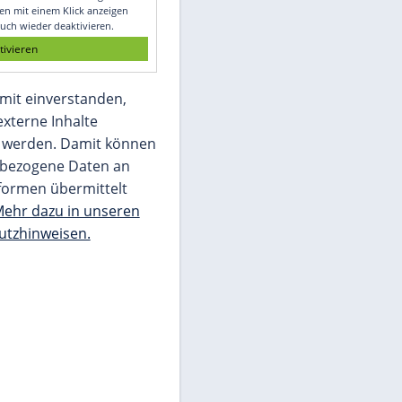
Glomex GmbH
Wir benötigen Ihre Zustimmung, um den
von unserer Redaktion eingebundenen
Inhalt von Glomex GmbH anzuzeigen. Sie
können diesen mit einem Klick anzeigen
lassen und auch wieder deaktivieren.
jetzt aktivieren
Ich bin damit einverstanden,
dass mir externe Inhalte
angezeigt werden. Damit können
personenbezogene Daten an
Drittplattformen übermittelt
werden.
Mehr dazu in unseren
Datenschutzhinweisen.