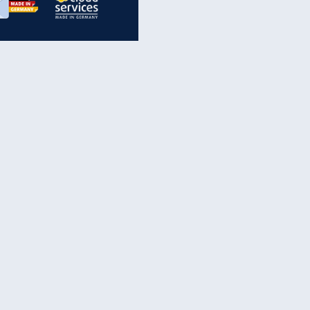
inanzen & Produkte
iscounter-Angebote
Online-Sicherheit
reenet Cloud
Ratenkredit
reenet Mail
Brutto-Netto-Rechner
reenet Webhosting
Rentenrechner
fz-Versicherung
TV-Vergleich