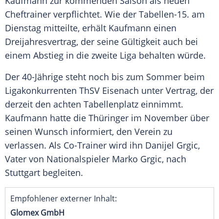
Kaufmann zur kommenden Saison als neuen
Cheftrainer
verpflichtet. Wie der Tabellen-15. am
Dienstag
mitteilte, erhält Kaufmann einen
Dreijahresvertrag
, der seine Gültigkeit auch bei
einem Abstieg in die zweite Liga behalten würde.
Der 40-Jährige steht noch bis zum
Sommer
beim
Ligakonkurrenten
ThSV Eisenach
unter Vertrag, der
derzeit den achten
Tabellenplatz
einnimmt.
Kaufmann hatte die Thüringer im
November
über
seinen Wunsch informiert, den Verein zu
verlassen. Als Co-Trainer wird ihn
Danijel Grgic
,
Vater von
Nationalspieler
Marko Grgic, nach
Stuttgart
begleiten.
Empfohlener externer Inhalt:
Glomex GmbH