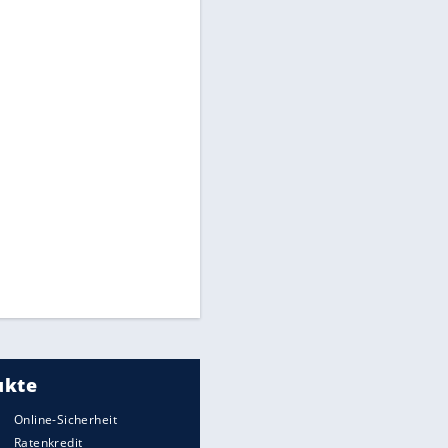
Medien: Infantino ruft FIFA-
Mitarbeiter zu Krisentreffen
Die spektakulärsten Handball-
Bilder
DFB: Ermittlungen im "Fall
Freigang" dauern noch an