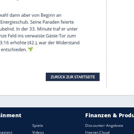
r acht Vierergruppen ihre EM-Teilnahme. In den
sons Team im vergangenen November klare Erfolge
ei (36:29) gefeiert, das letzte Quali-Doppel findet
ne Spielmacher
Juri Knorr
und Torjäger Renars
e gewisse Warmlaufphase. In der offensiven
r Lücken auf, vorne fehlte es in den
und
Entschlossenheit
. Als
Torhüter
Andreas Wolff
dem Kopf parierte, schien aber ein Ruck durchs
ug traf
Nils Lichtlein
zur ersten deutschen
 Viertelstunde mit seinem dritten
Treffer
auf 7:5.
zeigte
Deutschland
nun seine beste Phase in
llgewinne, im Angriff riss Grgic das Spiel mit
. Dass die
Gastgeber
zur
Pause
nur mit zwei Toren
gegen das österreichische 7:6-Überzahlspiel. Statt