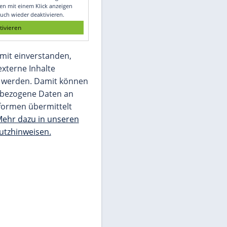
Glomex GmbH
Wir benötigen Ihre Zustimmung, um den
von unserer Redaktion eingebundenen
Inhalt von Glomex GmbH anzuzeigen. Sie
können diesen mit einem Klick anzeigen
lassen und auch wieder deaktivieren.
jetzt aktivieren
Ich bin damit einverstanden,
dass mir externe Inhalte
angezeigt werden. Damit können
personenbezogene Daten an
Drittplattformen übermittelt
werden.
Mehr dazu in unseren
Datenschutzhinweisen.