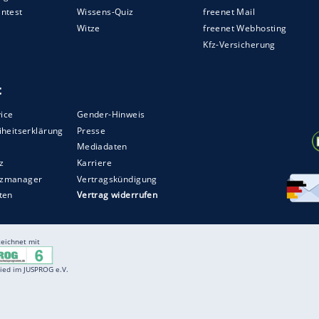
assierte Wolff wenige Sekunden vor dem
die DHB-Auswahl dann aber von Beginn an
spürbaren Energieschub. Seine Paraden feierte
nd wild jubelnd. In der 33. Minute traf er unter
über das ganze Feld ins verwaiste Gäste-Tor zum
meter auf 23:16 erhöhte (42.), war der Widerstand
tie de facto entschieden.
ZURÜCK ZUR STARTS