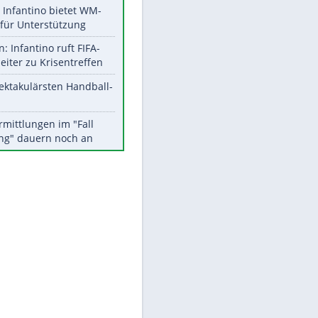
Aktuelle Ergebnisse, Tabellen
und Statistiken
Meistgelesen
Matthäus über Infantino:
"Nicht mehr mein Fußball"
Times: Infantino bietet WM-
Finale für Unterstützung