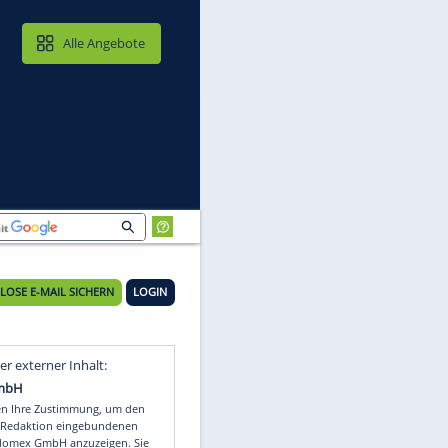
MAIL & CLOUD
Alle Angebote
KOSTENLOSE E-MAIL SICHERN
LOGIN
Video
Empfohlener externer Inhalt: