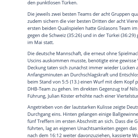
Daten an Drittplattformen übermittelt werden.
Meh
"Ich bin sehr zufrieden mit unserem Spie
angegriffen", sagte Gislason, "es war ins
Mannschaft."
Zwei Tage nach dem mühsamen 26:26 de
Hannover
der dritte
Sieg
im vierten
Quali
der niedersächsischen Landeshauptstadt,
Qualifikation gegen
Österreich
(34:31) g
mit sieben
Treffern
. In der zweiten Halbze
David Späth
die 10.369 Zuschauer in der
Durch den souveränen Erfolg baute
Deut
nun 7:1 Punkten aus.
Österreich
(4:4) li
den punktlosen Türken.
Die jeweils zwei besten Teams der acht G