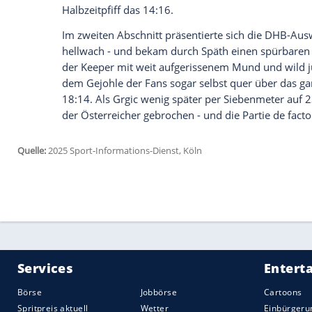
zudem sichern die vier besten Dritten de
ersten beiden Qualispielen hatte Gisla
gegen die
Schweiz
(35:26) und in der Türk
im Mai statt.
Die deutsche Mannschaft, die erneut oh
Uscins auskommen musste, benötigte ein
Deckung taten sich zunächst immer wiede
Anfangsminuten an Durchschlagskraft 
beim Stand von 5:5 (13.) einen Wurf mit 
DHB-Team
zu gehen. Im direkten Gegenz
Führung,
Julian Köster
erhöhte nach einer
Angetrieben von der lautstarken Kulisse 
Durchgang eins. Hinten gelangen einige Ba
fünf
Treffern
im ersten Abschnitt an sich
führten, lag an eigenen Unachtsamkeiten 