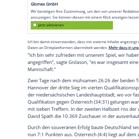
qualifiziert. Der
Sieg
gegen
Österreich
war
Hannover (SID) Bundestrainer
Alfred Gis
strahlenden Lächeln einzeln ab, dann be
Jubel der über 10.000
Fans
auf die Ehren
souveränen Vorstellung gegen
Österreic
Nach dem 31:26 (16:14)-Erfolg in
Hanno
Dänemark, Schweden und Norwegen (15
Empfohlener externer Inhalt:
Glomex GmbH
Wir benötigen Ihre Zustimmung, um den von un
anzuzeigen. Sie können diesen mit einem Klick a
jetzt aktivieren
Ich bin damit einverstanden, dass mir externe In