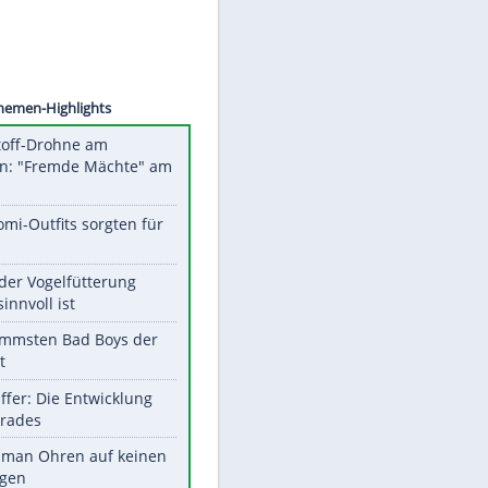
©
SID
Unsere Themen-Highlights
Sprengstoff-Drohne am
Flughafen: "Fremde Mächte" am
Werk?
Diese Promi-Outfits sorgten für