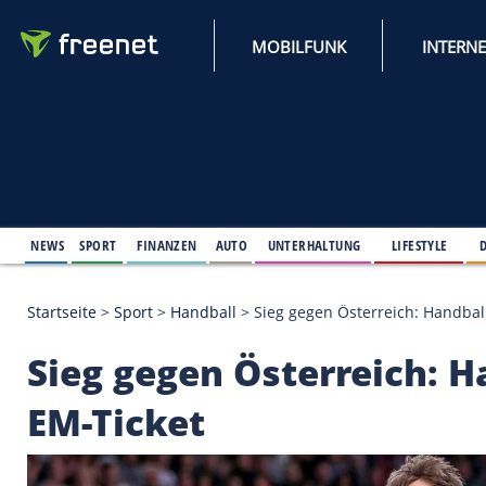
MOBILFUNK
NEWS
SPORT
FINANZEN
AUTO
UNTERHALTUNG
L
Startseite
>
Sport
>
Handball
>
Sieg gegen Österrei
Sieg gegen Österrei