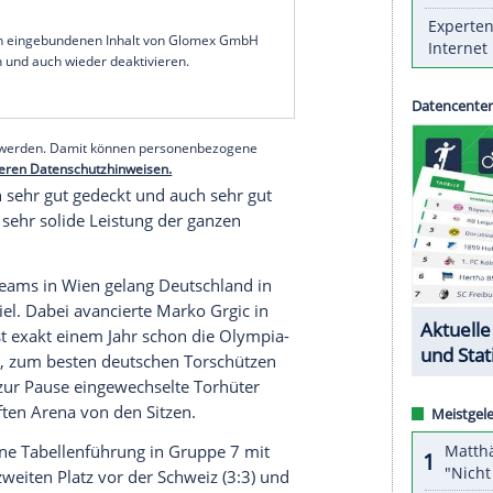
 souverän.
lason
klatschte jeden seiner Spieler mit einem
gaben sich
Deutschlands
Handballer unter dem
runde: Das deutsche Team hat sich dank einer
h
vorzeitig das Ticket für die EM 2026 gesichert.
ver
kann die DHB-Auswahl für die Endrunde in
.
Januar
bis 1.
Februar
2026) planen.
serer Redaktion eingebundenen Inhalt von Glomex GmbH
nzeigen lassen und auch wieder deaktivieren.
halte angezeigt werden. Damit können personenbezogene