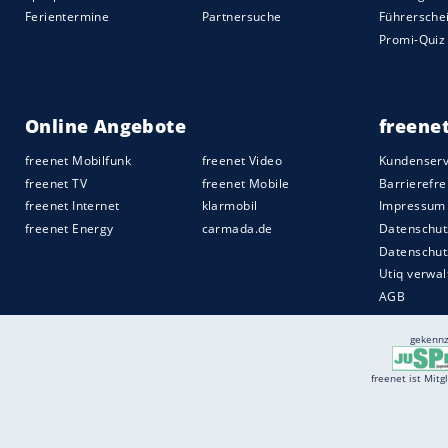
nach dem 16:12 weiter davonzuziehen, k
Halbzeitpfiff das 14:16.
Im zweiten Abschnitt präsentierte sich 
hellwach - und bekam durch Späth einen 
der Keeper mit weit aufgerissenem Mund u
dem Gejohle der
Fans
sogar selbst quer 
18:14. Als Grgic wenig später per Sieben
der Österreicher gebrochen - und die Par
Quelle:
2025 Sport-Informations-Dienst, Köln