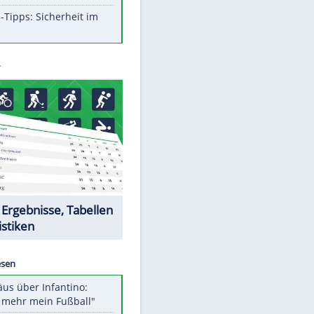
Aufruhr!
Was bei der Vogelfütterung
wirklich sinnvoll ist
Die schlimmsten Bad Boys der
Sportwelt
Im Zeitraffer: Die Entwicklung
des Lenkrades
So sollte man Ohren auf keinen
Fall reinigen
Experten-Tipps: Sicherheit im
Internet
Datencenter