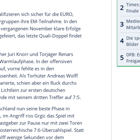
r dazu in unseren Datenschutzhinweisen.
l, wir haben sehr gut gedeckt und auch sehr gut
gesamt eine sehr solide Leistung der ganzen
r beiden Teams in Wien gelang
Deutschland
in
fikationsspiel
. Dabei avancierte Marko Grgic in
 wo vor fast exakt einem Jahr schon die Olympia-
elungen war, zum besten deutschen Torschützen
it riss der zur
Pause
eingewechselte
Torhüter
 ausverkauften Arena von den Sitzen.
schland
seine Tabellenführung in Gruppe 7 mit
egt auf dem zweiten Platz vor der
Schweiz
(3:3) und
ruppen qualifizieren sich sicher für die EURO,