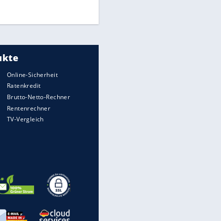
DFB: Ermittlungen im "Fall
Freigang" dauern noch an
EITE
"Sehr hohe Qualität":
Lewandowski mit Doppelpack