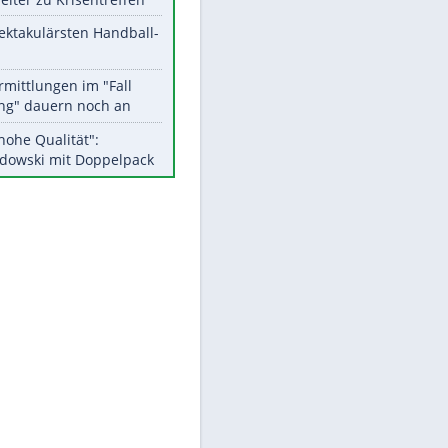
Aktuelle Ergebnisse, Tabellen
und Statistiken
Meistgelesen
Matthäus über Infantino:
"Nicht mehr mein Fußball"
Medien: Infantino ruft FIFA-
Mitarbeiter zu Krisentreffen
Die spektakulärsten Handball-
Bilder