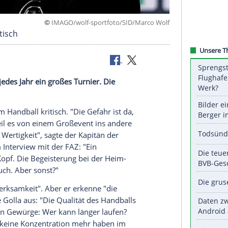
©
IMAGO/wolf-sportfoto/SID/Marc
rnieren kritisch
annschaft jedes Jahr ein großes Turnier. Die
Turnieren im Handball kritisch. "Die Gefahr ist da,