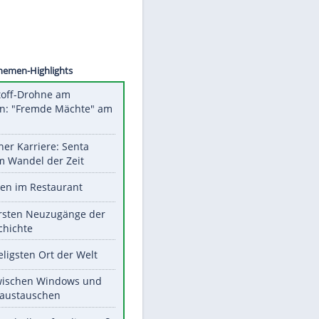
o Wolf
Unsere Themen-Highlights
Sprengstoff-Drohne am
Flughafen: "Fremde Mächte" am
Werk?
Bilder einer Karriere: Senta