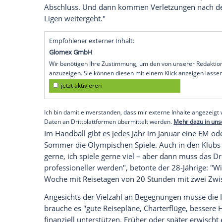
dass man das alles nicht mehr sortiert 
geht. Ein Turnier jagt das nächste. Das sc
deutschen Nationalmannschaft vor dem EM
olympisches Halbfinale zu gewinnen, das 
EM in Düsseldorf, Berlin und Köln vor zw
Es gehe mit der Vielzahl an Höhepunkte
Tendenz, dass viele Spieler früh verletzt 
leidet. Die Finals von EM, WM sind dann
Die Torhüter werden immer besser, weil 
Abschluss. Und dann kommen Verletzunge
Ligen weitergeht."
Empfohlener externer Inhalt:
Glomex GmbH
Wir benötigen Ihre Zustimmung, um den von un