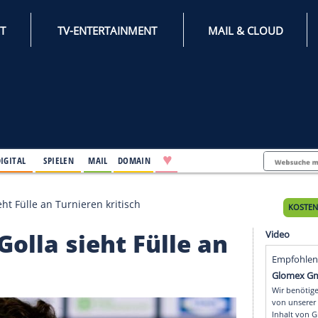
INTERNET
TV-ENTERTAINMENT
♥
IFESTYLE
DIGITAL
SPIELEN
MAIL
DOMAIN
": Golla sieht Fülle an Turnieren kritisch
t": Golla sieht Fülle 