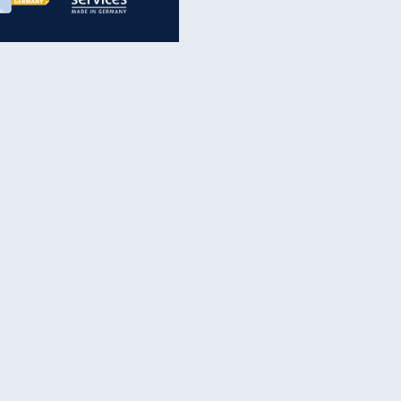
inanzen & Produkte
iscounter-Angebote
Online-Sicherheit
reenet Cloud
Ratenkredit
reenet Mail
Brutto-Netto-Rechner
reenet Webhosting
Rentenrechner
fz-Versicherung
TV-Vergleich