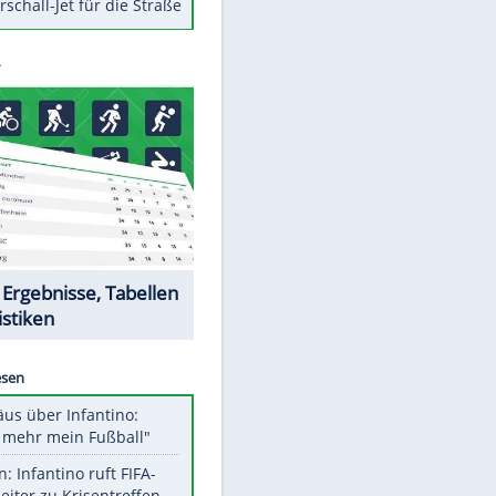
Berger im Wandel der Zeit
Todsünden im Restaurant
Die teuersten Neuzugänge der
BVB-Geschichte
Die gruseligsten Ort der Welt
Daten zwischen Windows und
Android austauschen
Ein Hyperschall-Jet für die Straße
Datencenter