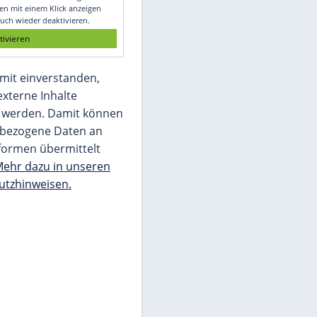
Glomex GmbH
Wir benötigen Ihre Zustimmung, um den
von unserer Redaktion eingebundenen
Inhalt von Glomex GmbH anzuzeigen. Sie
können diesen mit einem Klick anzeigen
lassen und auch wieder deaktivieren.
jetzt aktivieren
Ich bin damit einverstanden,
dass mir externe Inhalte
angezeigt werden. Damit können
personenbezogene Daten an
Drittplattformen übermittelt
werden.
Mehr dazu in unseren
Datenschutzhinweisen.