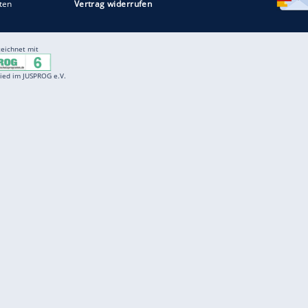
Entertainment
F
Cartoons
Spiele
D
Einbürgerungstest
Videos
f
Führerscheintest
Wissens-Quiz
f
Promi-Quiz
Witze
f
K
freenet
Kundenservice
Gender-Hinweis