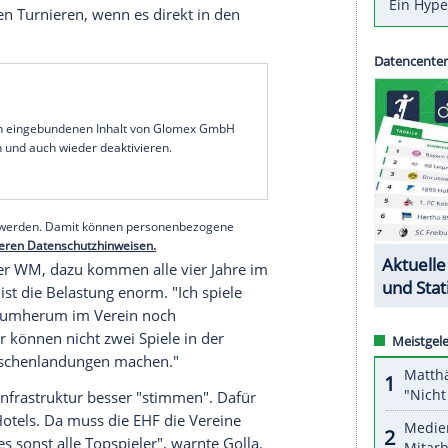
bekommt, weil es von einem Großevent ins andere
hmälert die Wertigkeit", sagte der Kapitän der
-Start im Interview mit der FAZ: "Ein
bleibt im Kopf. Die Begeisterung bei der Heim-
ei Jahren auch. Aber sonst?"
n um "Aufmerksamkeit". Aber er erkenne "die
sind", führte Golla aus: "Die Qualität des Handballs
 nur noch ein Gewürge: Wer kann länger laufen?
die Spieler keine Konzentration mehr haben im
n nach den Turnieren, wenn es direkt in den
serer Redaktion eingebundenen Inhalt von Glomex GmbH