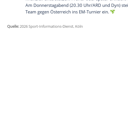
anzuzeigen. Sie können diesen mit einem Klick a
jetzt aktivieren
Ich bin damit einverstanden, dass mir externe In
Daten an Drittplattformen übermittelt werden.
Meh
Im Handball gibt es jedes Jahr im Janua
Sommer die Olympischen Spiele. Auch in 
gerne, ich spiele gerne viel – aber dan
professioneller werden", betonte der 28-J
Woche mit Reisetagen von 20 Stunden m
Angesichts der Vielzahl an Begegnungen 
brauche es "gute Reisepläne, Charterflüg
finanziell unterstützen. Früher oder späte
Am Donnerstagabend (20.30 Uhr/ARD und 
Team gegen Österreich ins EM-Turnier ei