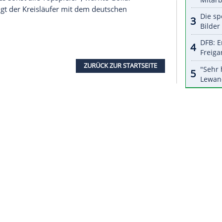
nzeigen lassen und auch wieder deaktivieren.
halte angezeigt werden. Damit können personenbezogene
r dazu in unseren Datenschutzhinweisen.
r eine EM oder WM, dazu kommen alle vier Jahre im
den Klubs ist die Belastung enorm. "Ich spiele
n muss das Drumherum im Verein noch
ährige: "Wir können nicht zwei Spiele in der
it zwei Zwischenlandungen machen."
müsse die Infrastruktur besser "stimmen". Dafür
e, bessere Hotels. Da muss die EHF die Vereine
r erwischt es sonst alle Topspieler", warnte Golla.
Dyn) steigt der Kreisläufer mit dem deutschen
n.