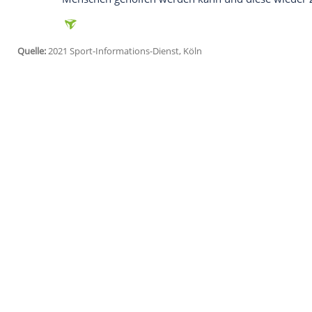
"Solidarität ist in dieser
Krisenzeit
für de
HBL-Präsident Uwe Schwenker: "Wir nutze
unseren Fans und viele Initiativen unsere
und den betroffenen Menschen etwas Mut
In den Sozialen Medien soll die Aktion 
Aufmerksamkeit
und
Reichweite
generie
starten, Nutzer können per SMS oder üb
Auch
Andreas Michelmann
,
Präsident
des
Unterstützung. "Deutschland und damit a
Hochwasserkatastrophe unvorstellbaren A
tatkräftiger und auch finanzieller Hilfe 
Menschen geholfen werden kann und di