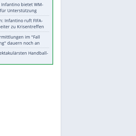
Aktuelle Ergebnisse, Tabellen
und Statistiken
Meistgelesen
Matthäus über Infantino:
"Nicht mehr mein Fußball"
Times: Infantino bietet WM-
Finale für Unterstützung