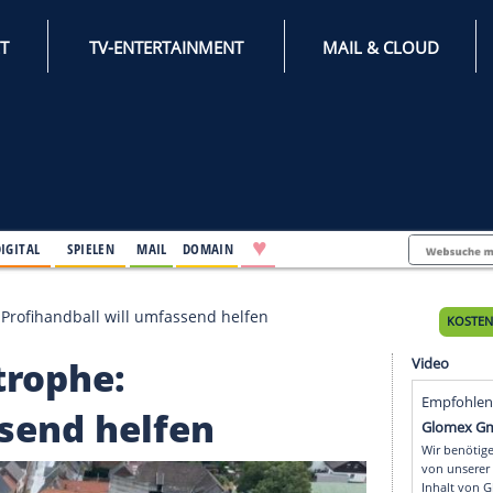
INTERNET
TV-ENTERTAINMENT
♥
IFESTYLE
DIGITAL
SPIELEN
MAIL
DOMAIN
astrophe: Profihandball will umfassend helfen
tastrophe: