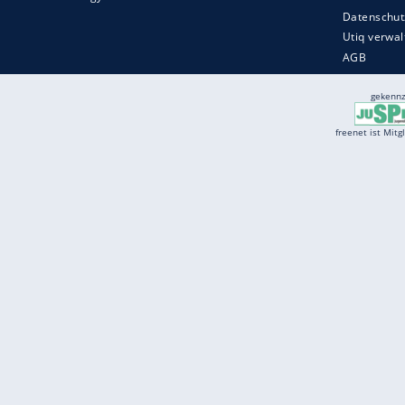
Services
Börse
Jobbörse
Spritpreis aktuell
Wetter
Ferientermine
Partnersuche
Online Angebote