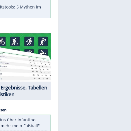
Aufruhr!
Was bei der Vogelfütterung
wirklich sinnvoll ist
"Infanti-No Go": Pressestimmen
zum Verbleib des FIFA-Chefs
Im Zeitraffer: Die Entwicklung
des Lenkrades
Lebensmittel, die nicht schlecht
werden
Sicherheitstools: 5 Mythen im
Check
Datencenter