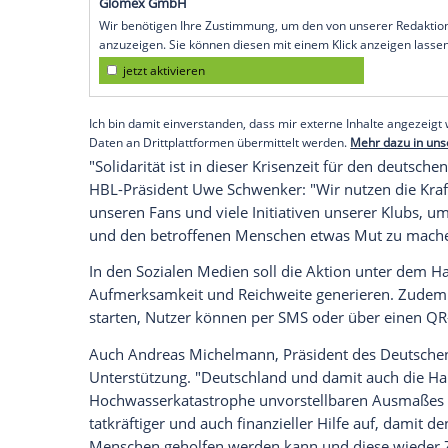
Köln (SID) - Es soll vielfältige Maßnahm
Benefizaktionen
und -spiele, teilte die
Ha
Bundesliga
und der 2. Liga gehen diese
K
"Ziel aller Maßnahmen ist es, den betr
die der deutsche
Profihandball
hat, zusät
zukommen zu lassen. Zudem sollen die S
machen", hieß es in der Meldung der HB
Empfohlener externer Inhalt:
Glomex GmbH
Wir benötigen Ihre Zustimmung, um den von un
anzuzeigen. Sie können diesen mit einem Klick a
jetzt aktivieren
Ich bin damit einverstanden, dass mir externe In
Daten an Drittplattformen übermittelt werden.
Meh