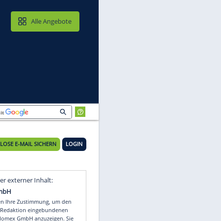
MAIL & CLOUD
Alle Angebote
KOSTENLOSE E-MAIL SICHERN
LOGIN
Video
Empfohlener externer Inhalt: