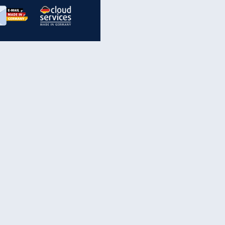
inanzen & Produkte
iscounter-Angebote
Online-Sicherheit
reenet Cloud
Ratenkredit
reenet Mail
Brutto-Netto-Rechner
reenet Webhosting
Rentenrechner
fz-Versicherung
TV-Vergleich