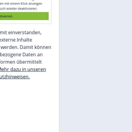
Glomex GmbH
Wir benötigen Ihre Zustimmung, um den
von unserer Redaktion eingebundenen
Inhalt von Glomex GmbH anzuzeigen. Sie
können diesen mit einem Klick anzeigen
lassen und auch wieder deaktivieren.
jetzt aktivieren
Ich bin damit einverstanden,
dass mir externe Inhalte
angezeigt werden. Damit können
personenbezogene Daten an
Drittplattformen übermittelt
werden.
Mehr dazu in unseren
Datenschutzhinweisen.