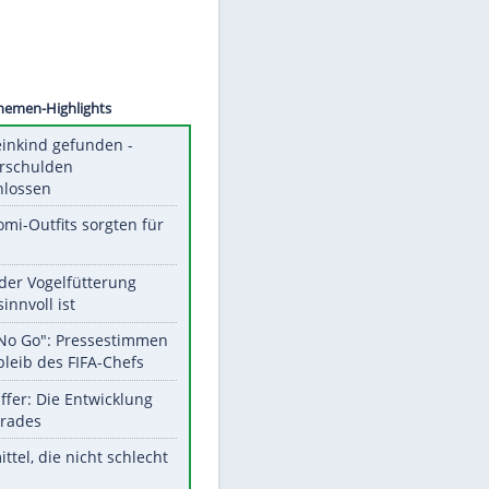
©
SID
Unsere Themen-Highlights
Totes Kleinkind gefunden -
Fremdverschulden
ausgeschlossen
Diese Promi-Outfits sorgten für