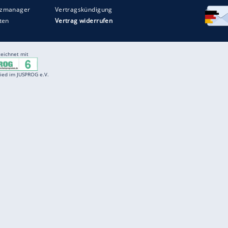
Entertainment
F
Cartoons
Spiele
D
Einbürgerungstest
Videos
f
Führerscheintest
Wissens-Quiz
f
Promi-Quiz
Witze
f
K
freenet