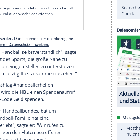
en geben, darunter Spenden,
Spendenaufrufe
sowie
ndball-Bundesliga
am Freitag mit. Die Klubs der
ampagne
gemeinsam an.
offenen Menschen im Rahmen der Möglichkeiten,
zliche finanzielle und materielle Unterstützung
olidarinitiativen den betroffenen Menschen Mut
L.
serer Redaktion eingebundenen Inhalt von Glomex GmbH
nzeigen lassen und auch wieder deaktivieren.
halte angezeigt werden. Damit können personenbezogene
r dazu in unseren Datenschutzhinweisen.