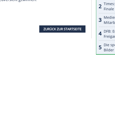
n deutschen
Handball
selbstverständlich", sagte
n die Kraft des Sports, die große Nähe zu
r Klubs, um an einigen Stellen zu unterstützen
 zu machen. Jetzt gilt es zusammenzustehen."
unter dem
Hashtag
#handballerhelfen
ren. Zudem wird die HBL einen
Spendenaufruf
er einen QR-Code Geld spenden.
 Deutschen Handballbundes, bat um
uch die Handball-Familie hat eine
usmaßes erlebt", sagte er: "Wir rufen zu
auf, damit den von den Fluten betroffenen
ese wieder
Zuversicht
gewinnen."