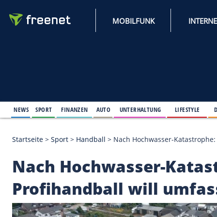
MOBILFUNK
NEWS
SPORT
FINANZEN
AUTO
UNTERHALTUNG
L
Startseite
>
Sport
>
Handball
>
Nach Hochwasser-Kat
Nach Hochwasser-Ka